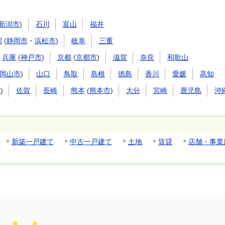
新潟市
)
石川
富山
福井
岡
(
静岡市
・
浜松市
)
岐阜
三重
兵庫
(
神戸市
)
京都
(
京都市
)
滋賀
奈良
和歌山
岡山市
)
山口
鳥取
島根
徳島
香川
愛媛
高知
市
)
佐賀
長崎
熊本
(
熊本市
)
大分
宮崎
鹿児島
沖
新築一戸建て
中古一戸建て
土地
賃貸
店舗・事業