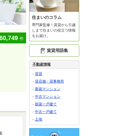
住まいのコラム
専門家監修！賃貸から引越
しまで住まいの役立つ情報
をお届け。
60,749
件
賃貸用語集
不動産情報
賃貸
貸店舗・貸事務所
新築マンション
中古マンション
新築一戸建て
中古一戸建て
土地
集