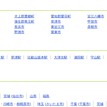
犬上郡豊郷町
愛知郡愛荘町
近江八幡市
蒲生郡竜王町
草津市
甲賀市
長浜市
東近江市
彦根市
野洲市
栗東市
ノ駅
草津駅
比叡山坂本駅
大津京駅
瀬田駅
守山駅
宮城
(
仙台市
)
山形
福島
・
川崎市
・
相模原市
)
埼玉
(
さいたま市
)
千葉
(
千葉市
)
茨城