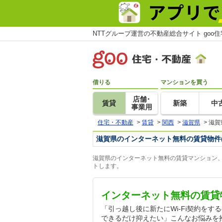
NTTグループ運営の不動産総合サイト goo
借りる
マンションを買う
店舗･
賃貸
新築
中
事業用
住宅・不動産
>
賃貸
>
関西
>
滋賀県
>
滋賀
滋賀県のインターネット無料の賃貸物件
滋賀県のインターネット無料の賃貸マンション、
トします。
インターネット無料の賃貸
「引っ越し後に新たにWi-Fi契約を
できるだけ抑えたい」こんなお悩みを