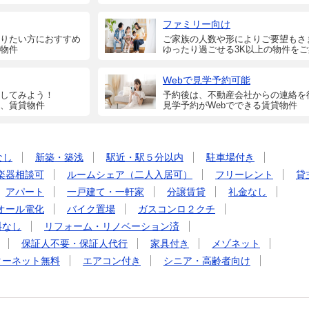
ファミリー向け
りたい方におすすめ
ご家族の人数や形によりご要望もさ
物件
ゆったり過ごせる3K以上の物件を
Webで見学予約可能
してみよう！
予約後は、不動産会社からの連絡を
、賃貸物件
見学予約がWebでできる賃貸物件
なし
新築・築浅
駅近・駅５分以内
駐車場付き
楽器相談可
ルームシェア（二人入居可）
フリーレント
貸
アパート
一戸建て・一軒家
分譲賃貸
礼金なし
オール電化
バイク置場
ガスコンロ２クチ
料なし
リフォーム・リノベーション済
保証人不要・保証人代行
家具付き
メゾネット
ターネット無料
エアコン付き
シニア・高齢者向け