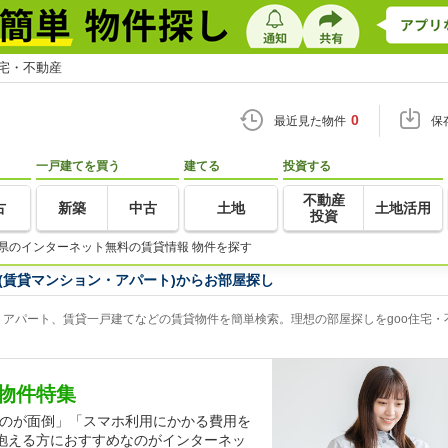
住宅・不動産
0
最近見た物件
保
一戸建てを買う
建てる
投資する
不動産
古
新築
中古
土地
土地活用
投資
県のインターネット無料の賃貸情報 物件を探す
(賃貸マンション・アパート)からお部屋探し
アパート、賃貸一戸建てなどの賃貸物件を簡単検索。理想の部屋探しをgoo住宅・
物件特集
するのが面倒」「スマホ利用にかかる費用を
抱える方におすすめなのがインターネッ