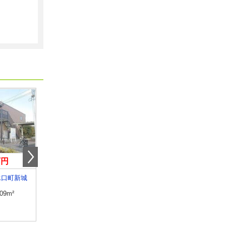
万円
5.90万円
6.90万円
水口町新城
滋賀県甲賀市甲南町寺庄
滋賀県草津市草津１丁
.09m²
専有面積
57.02m²
専有面積
34.76m²
間取り
2LDK
間取り
ワンルーム