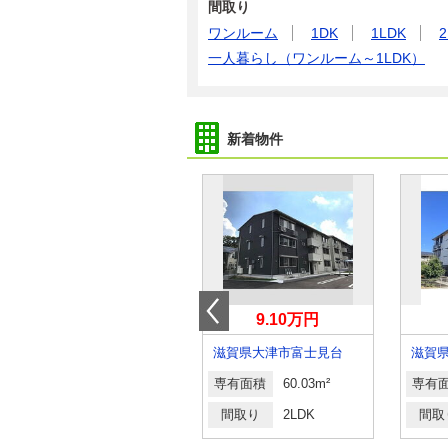
間取り
ワンルーム
1DK
1LDK
2
一人暮らし（ワンルーム～1LDK）
新着物件
6.40万円
9.10万円
滋賀県甲賀市甲南町寺庄
滋賀県大津市富士見台
専有面積
67.65m²
専有面積
60.03m²
専有
間取り
3LDK
間取り
2LDK
間取