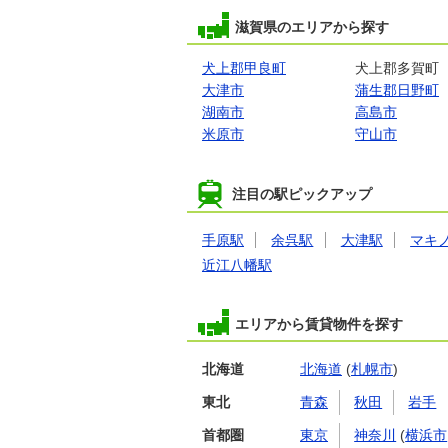
滋賀県のエリアから探す
犬上郡甲良町
犬上郡多賀町
大津市
蒲生郡日野町
湖南市
高島市
米原市
守山市
注目の駅ピックアップ
手原駅
余呉駅
大津駅
マキ
近江八幡駅
エリアから賃貸物件を探す
北海道
北海道
(
札幌市
)
東北
青森
秋田
岩手
首都圏
東京
神奈川
(
横浜市