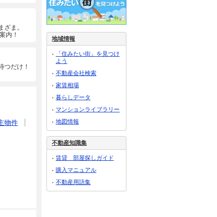
まざま。
ご案内！
地域情報
「住みたい街」を見つけ
よう
待つだけ！
不動産会社検索
家賃相場
暮らしデータ
マンションライブラリー
地図情報
主物件
不動産知識集
賃貸 部屋探しガイド
購入マニュアル
不動産用語集