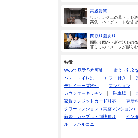
高級賃貸
ワンランク上の暮らしを送
高級・ハイグレードな賃貸
間取り図あり
間取り図から新生活を想像
暮らしのイメージが膨らむ
特徴
Webで見学予約可能
敷金・礼金
バス・トイレ別
ロフト付き
デザイナーズ物件
マンション
カウンターキッチン
駐車場
家賃クレジットカード対応
更新
タワーマンション（高層マンション）
新婚・カップル・同棲向け
イン
ルーフバルコニー