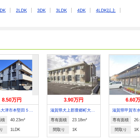
DK
2LDK
3DK
3LDK
4DK
4LDK以上
8.50万円
3.90万円
6.60
滋賀県大津市本堅田５丁目
滋賀県犬上郡豊郷町大字高野瀬
滋賀県甲賀市
面積
40.23m²
専有面積
23.18m²
専有面積
26
り
1LDK
間取り
1K
間取り
1K