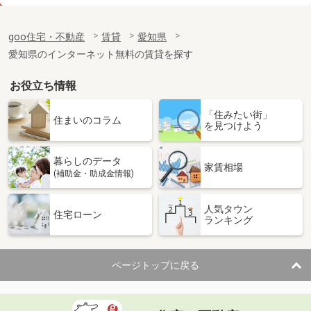
価 格
6.10万円
住 所
愛知県名古屋市熱田区横田１
goo住宅・不動産
賃貸
愛知県
専有面積
22.62m²
愛知県のインターネット無料の賃貸を探す
間取り
1K
お役立ち情報
愛知県岩倉市稲荷町稲荷西
「住みたい街」
価 格
6.30万円
住まいのコラム
を見つけよう
住 所
愛知県岩倉市稲荷町稲荷西
専有面積
32.15m²
暮らしのデータ
間取り
1LDK
家賃相場
(補助金・助成金情報)
愛知県岩倉市稲荷町稲荷西
人気タウン
住宅ローン
ランキング
価 格
6.30万円
住 所
愛知県岩倉市稲荷町稲荷西
専有面積
32.15m²
ページトップに戻る
間取り
1LDK
愛知県名古屋市中川区愛知町