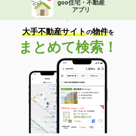
goo住宅・不動産
価 格
6.70万円
アプリ
住 所
愛知県名古屋市中川区愛知町
専有面積
29.43m²
間取り
1LDK
大手不動産サイト
物件
の
を
愛知県名古屋市中村区名駅南２
まとめて検索！
価 格
24.10万円
住 所
愛知県名古屋市中村区名駅南２
専有面積
70.01m²
間取り
3LDK
愛知県名古屋市中村区八社１丁目
価 格
7.40万円
住 所
愛知県名古屋市中村区八社１丁目
専有面積
60.33m²
間取り
2LDK
愛知県みよし市園原３