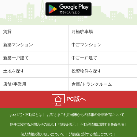
価 格
5.05万円
住 所
愛知県みよし市園原３
専有面積
42.77m²
間取り
2DK
賃貸
月極駐車場
愛知県名古屋市中区栄２
新築マンション
中古マンション
価 格
12.50万円
新築一戸建て
中古一戸建て
住 所
愛知県名古屋市中区栄２
専有面積
46.36m²
土地を探す
投資物件を探す
間取り
1LDK
店舗/事業用
倉庫/トランクルーム
愛知県名古屋市中区金山５
PC版へ
価 格
5.80万円
住 所
愛知県名古屋市中区金山５
goo住宅・不動産とは
お客さまご利用端末からの情報の外部送信について
専有面積
21.23m²
間取り
1K
物件に関するお問合せの流れ
情報提供元
不動産情報に関する免責事項
個人情報の取り扱いについて
消費税に関する表記について
愛知県名古屋市中区葵１