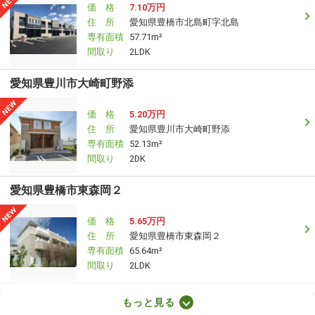
価 格
7.10万円
住 所
愛知県豊橋市北島町字北島
専有面積
57.71m²
間取り
2LDK
愛知県豊川市大崎町野添
価 格
5.20万円
住 所
愛知県豊川市大崎町野添
専有面積
52.13m²
間取り
2DK
愛知県豊橋市東森岡２
価 格
5.65万円
住 所
愛知県豊橋市東森岡２
専有面積
65.64m²
間取り
2LDK
愛知県名古屋市熱田区横田１
もっと見る