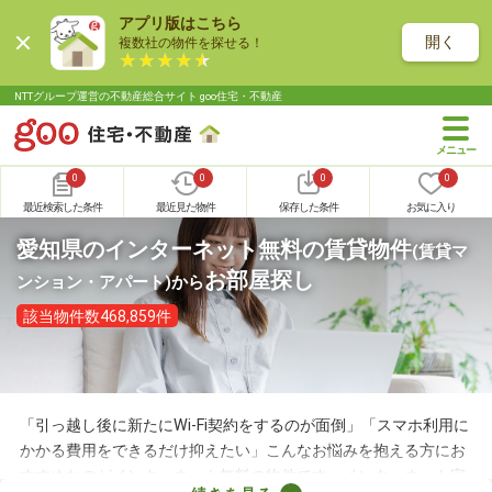
アプリ版はこちら
開く
複数社の物件を探せる！
NTTグループ運営の不動産総合サイト goo住宅・不動産
0
0
0
0
最近検索した条件
最近見た物件
保存した条件
お気に入り
愛知県のインターネット無料の賃貸物件
(賃貸マ
お部屋探し
ンション・アパート)
から
該当物件数468,859件
「引っ越し後に新たにWi-Fi契約をするのが面倒」「スマホ利用に
かかる費用をできるだけ抑えたい」こんなお悩みを抱える方にお
すすめなのがインターネット無料の物件です。インターネット完