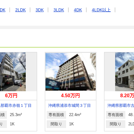
DK
2LDK
3DK
3LDK
4DK
4LDK以上
6万円
4.50万円
8.20
県那覇市赤嶺１丁目
沖縄県浦添市城間３丁目
沖縄県那覇市
面積
25.3m²
専有面積
22.4m²
専有面積
48
り
1K
間取り
1K
間取り
2L