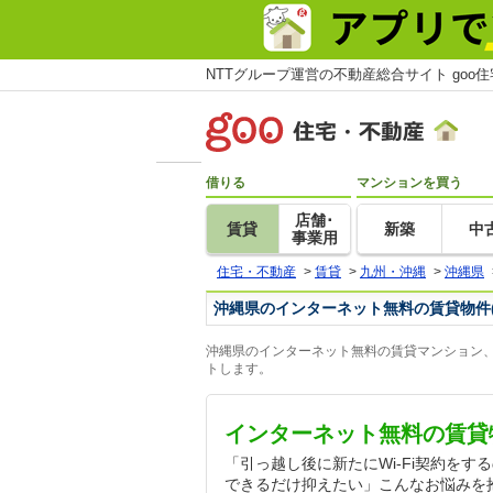
NTTグループ運営の不動産総合サイト goo
借りる
マンションを買う
店舗･
賃貸
新築
中
事業用
住宅・不動産
>
賃貸
>
九州・沖縄
>
沖縄県
沖縄県のインターネット無料の賃貸物件
沖縄県のインターネット無料の賃貸マンション、
トします。
インターネット無料の賃貸
「引っ越し後に新たにWi-Fi契約を
できるだけ抑えたい」こんなお悩みを