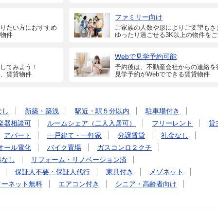
ファミリー向け
りたい方におすすめ
ご家族の人数や形によりご要望もさ
物件
ゆったり過ごせる3K以上の物件を
Webで見学予約可能
してみよう！
予約後は、不動産会社からの連絡を
、賃貸物件
見学予約がWebでできる賃貸物件
なし
新築・築浅
駅近・駅５分以内
駐車場付き
楽器相談可
ルームシェア（二人入居可）
フリーレント
貸
アパート
一戸建て・一軒家
分譲賃貸
礼金なし
オール電化
バイク置場
ガスコンロ２クチ
料なし
リフォーム・リノベーション済
保証人不要・保証人代行
家具付き
メゾネット
ターネット無料
エアコン付き
シニア・高齢者向け