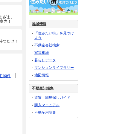
まざま。
ご案内！
地域情報
「住みたい街」を見つけ
よう
待つだけ！
不動産会社検索
家賃相場
暮らしデータ
マンションライブラリー
地図情報
主物件
不動産知識集
賃貸 部屋探しガイド
購入マニュアル
不動産用語集