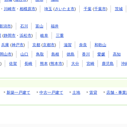
・
川崎市
・
相模原市
)
埼玉
(
さいたま市
)
千葉
(
千葉市
)
茨城
新潟市
)
石川
富山
福井
岡
(
静岡市
・
浜松市
)
岐阜
三重
兵庫
(
神戸市
)
京都
(
京都市
)
滋賀
奈良
和歌山
岡山市
)
山口
鳥取
島根
徳島
香川
愛媛
高知
市
)
佐賀
長崎
熊本
(
熊本市
)
大分
宮崎
鹿児島
沖
新築一戸建て
中古一戸建て
土地
賃貸
店舗・事業