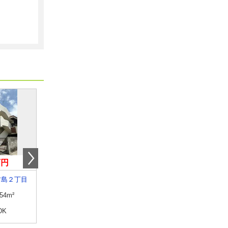
万円
5.60万円
4.60万円
古島２丁目
沖縄県沖縄市室川１丁目
沖縄県島尻郡南風原町字
.54m²
専有面積
23.5m²
専有面積
22.5m²
DK
間取り
1K
間取り
ワンルーム