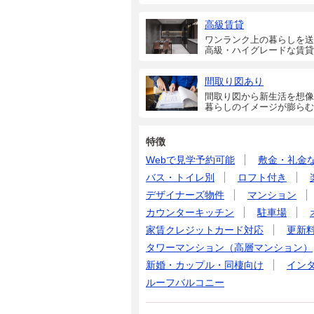
高級賃貸
ワンランク上の暮らしを送
高級・ハイグレードな賃貸
間取り図あり
間取り図から新生活を想像
暮らしのイメージが膨らむ
特徴
Webで見学予約可能
敷金・礼金
バス・トイレ別
ロフト付き
デザイナーズ物件
マンション
カウンターキッチン
駐車場
家賃クレジットカード対応
更新
タワーマンション（高層マンション）
新婚・カップル・同棲向け
イン
ルーフバルコニー