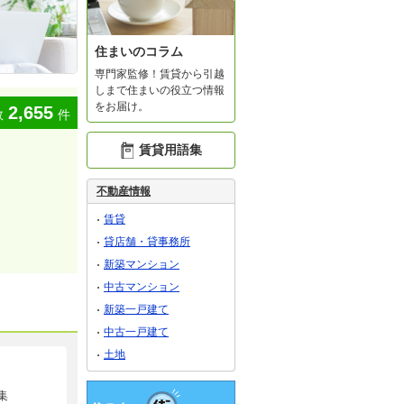
住まいのコラム
専門家監修！賃貸から引越
しまで住まいの役立つ情報
をお届け。
2,655
数
件
賃貸用語集
不動産情報
賃貸
貸店舗・貸事務所
新築マンション
中古マンション
新築一戸建て
中古一戸建て
土地
集