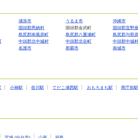
浦添市
うるま市
沖縄市
国頭郡恩納村
国頭郡金武町
国頭郡宜野
島尻郡南風原町
島尻郡八重瀬町
島尻郡与那
町
中頭郡北中城村
中頭郡北谷町
中頭郡中城
名護市
那覇市
南城市
駅
小禄駅
壺川駅
てだこ浦西駅
おもろまち駅
県庁前
宮城
(
仙台市
)
山形
福島