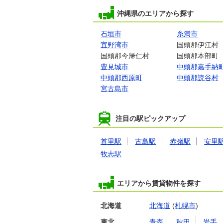
沖縄県のエリアから探す
石垣市
糸満市
宜野湾市
国頭郡伊江村
国頭郡今帰仁村
国頭郡本部町
豊見城市
中頭郡嘉手納
中頭郡西原町
中頭郡読谷村
宮古島市
注目の駅ピックアップ
首里駅
古島駅
赤嶺駅
安里
牧志駅
エリアから賃貸物件を探す
北海道
北海道
(
札幌市
)
東北
青森
秋田
岩手