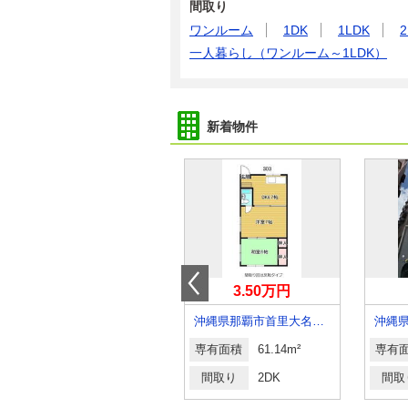
間取り
ワンルーム
1DK
1LDK
2
一人暮らし（ワンルーム～1LDK）
新着物件
6.50万円
3.50万円
沖縄県中頭郡西原町上原１
沖縄県那覇市首里大名町３丁目
沖縄
専有面積
48.36m²
専有面積
61.14m²
専有
間取り
2LDK
間取り
2DK
間取