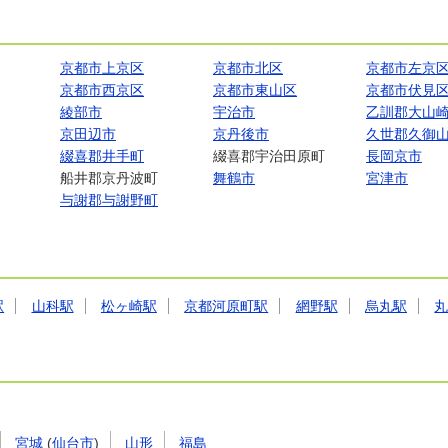
京都市上京区
京都市北区
京都市左京
京都市西京区
京都市東山区
京都市伏見
綾部市
宇治市
乙訓郡大山
京田辺市
京丹後市
久世郡久御
綴喜郡井手町
綴喜郡宇治田原町
長岡京市
船井郡京丹波町
舞鶴市
宮津市
与謝郡与謝野町
駅
山科駅
松ヶ崎駅
京都河原町駅
網野駅
烏丸駅
宮城
(
仙台市
)
山形
福島