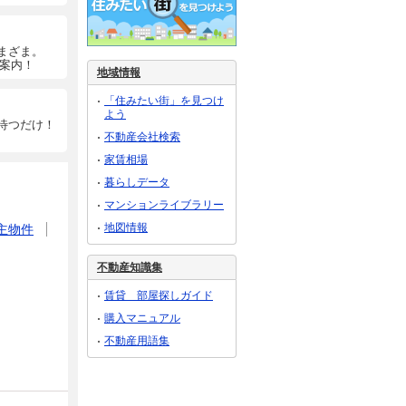
まざま。
ご案内！
地域情報
「住みたい街」を見つけ
よう
待つだけ！
不動産会社検索
家賃相場
暮らしデータ
マンションライブラリー
地図情報
主物件
不動産知識集
賃貸 部屋探しガイド
購入マニュアル
不動産用語集