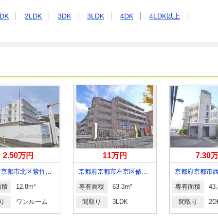
DK
2LDK
3DK
3LDK
4DK
4LDK以上
2.50万円
11万円
7.30
京都府京都市北区紫竹西北町
京都府京都市左京区修学院沖殿町
面積
12.8m²
専有面積
63.3m²
専有面積
43
り
ワンルーム
間取り
3LDK
間取り
2D