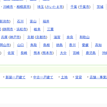
・
川崎市
・
相模原市
)
埼玉
(
さいたま市
)
千葉
(
千葉市
)
茨城
新潟市
)
石川
富山
福井
岡
(
静岡市
・
浜松市
)
岐阜
三重
兵庫
(
神戸市
)
京都
(
京都市
)
滋賀
奈良
和歌山
岡山市
)
山口
鳥取
島根
徳島
香川
愛媛
高知
市
)
佐賀
長崎
熊本
(
熊本市
)
大分
宮崎
鹿児島
沖
新築一戸建て
中古一戸建て
土地
賃貸
店舗・事業