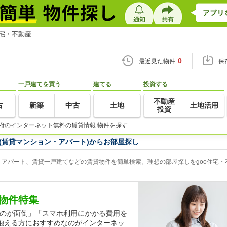
住宅・不動産
0
最近見た物件
保
一戸建てを買う
建てる
投資する
不動産
古
新築
中古
土地
土地活用
投資
府のインターネット無料の賃貸情報 物件を探す
(賃貸マンション・アパート)からお部屋探し
アパート、賃貸一戸建てなどの賃貸物件を簡単検索。理想の部屋探しをgoo住宅・
物件特集
するのが面倒」「スマホ利用にかかる費用を
抱える方におすすめなのがインターネッ