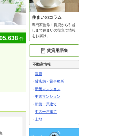
住まいのコラム
専門家監修！賃貸から引越
しまで住まいの役立つ情報
をお届け。
05,638
件
賃貸用語集
不動産情報
賃貸
貸店舗・貸事務所
新築マンション
中古マンション
新築一戸建て
中古一戸建て
土地
集