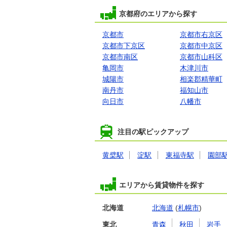
京都府のエリアから探す
京都市
京都市右京区
京都市下京区
京都市中京区
京都市南区
京都市山科区
亀岡市
木津川市
城陽市
相楽郡精華町
南丹市
福知山市
向日市
八幡市
注目の駅ピックアップ
黄檗駅
淀駅
東福寺駅
園部
エリアから賃貸物件を探す
北海道
北海道
(
札幌市
)
東北
青森
秋田
岩手