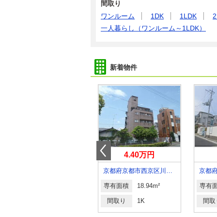
間取り
ワンルーム
1DK
1LDK
2
一人暮らし（ワンルーム～1LDK）
新着物件
7万円
4.40万円
京都府京都市下京区東塩小路向畑町
京都府京都市西京区川島北裏町
専有面積
19.05m²
専有面積
18.94m²
専有
間取り
1K
間取り
1K
間取