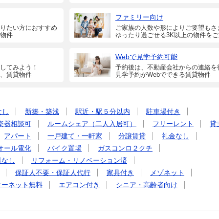
ファミリー向け
りたい方におすすめ
ご家族の人数や形によりご要望もさ
物件
ゆったり過ごせる3K以上の物件を
Webで見学予約可能
してみよう！
予約後は、不動産会社からの連絡を
、賃貸物件
見学予約がWebでできる賃貸物件
なし
新築・築浅
駅近・駅５分以内
駐車場付き
楽器相談可
ルームシェア（二人入居可）
フリーレント
貸
アパート
一戸建て・一軒家
分譲賃貸
礼金なし
オール電化
バイク置場
ガスコンロ２クチ
料なし
リフォーム・リノベーション済
保証人不要・保証人代行
家具付き
メゾネット
ターネット無料
エアコン付き
シニア・高齢者向け