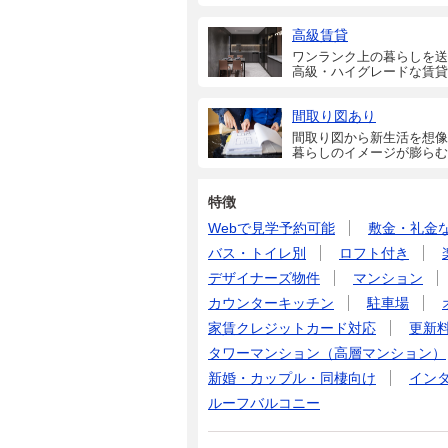
高級賃貸
ワンランク上の暮らしを送
高級・ハイグレードな賃貸
間取り図あり
間取り図から新生活を想像
暮らしのイメージが膨らむ
特徴
Webで見学予約可能
敷金・礼金
バス・トイレ別
ロフト付き
デザイナーズ物件
マンション
カウンターキッチン
駐車場
家賃クレジットカード対応
更新
タワーマンション（高層マンション）
新婚・カップル・同棲向け
イン
ルーフバルコニー