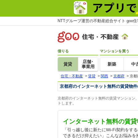
NTTグループ運営の不動産総合サイト goo
借りる
マンションを買う
店舗･
賃貸
新築
中
事業用
住宅・不動産
>
賃貸
>
関西
>
京都府
>
京都
京都府のインターネット無料の賃貸物件
京都府のインターネット無料の賃貸マンション、
トします。
インターネット無料の賃貸
「引っ越し後に新たにWi-Fi契約を
できるだけ抑えたい」こんなお悩みを