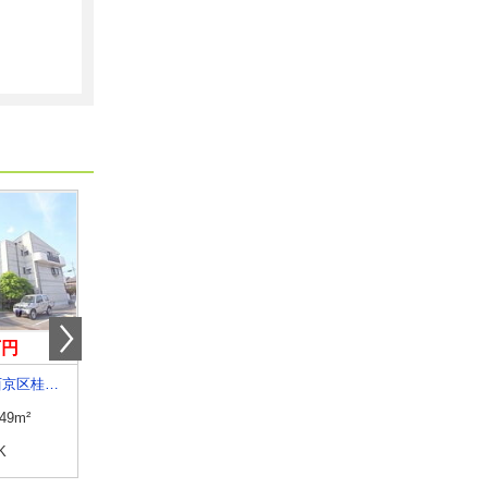
万円
7.10万円
9.22万円
京都府京都市西京区桂芝ノ下町
京都府京都市下京区東中筋通松原下る天使突抜１丁目
京都府京都市右京区西院西貝
.49m²
専有面積
23.6m²
専有面積
32.72m²
K
間取り
1K
間取り
1DK