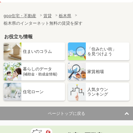
価 格
6.50万円
住 所
栃木県宇都宮市京町
goo住宅・不動産
賃貸
栃木県
専有面積
51.3m²
栃木県のインターネット無料の賃貸を探す
間取り
1LDK
お役立ち情報
栃木県宇都宮市茂原町
「住みたい街」
価 格
5.10万円
住まいのコラム
を見つけよう
住 所
栃木県宇都宮市茂原町
専有面積
37.54m²
暮らしのデータ
間取り
1LDK
家賃相場
(補助金・助成金情報)
栃木県宇都宮市栄町
人気タウン
住宅ローン
ランキング
価 格
7.50万円
住 所
栃木県宇都宮市栄町
専有面積
51.3m²
ページトップに戻る
間取り
1LDK
栃木県足利市有楽町