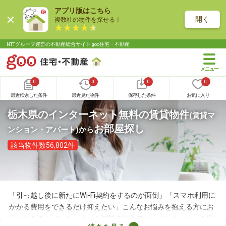
アプリ版はこちら
開く
複数社の物件を探せる！
NTTグループ運営の不動産総合サイト goo住宅・不動産
0
0
0
0
最近検索した条件
最近見た物件
保存した条件
お気に入り
栃木県のインターネット無料の賃貸物件
(賃貸マ
お部屋探し
ンション・アパート)
から
該当物件数56,802件
「引っ越し後に新たにWi-Fi契約をするのが面倒」「スマホ利用に
かかる費用をできるだけ抑えたい」こんなお悩みを抱える方にお
すすめなのがインターネット無料の物件です。インターネット完