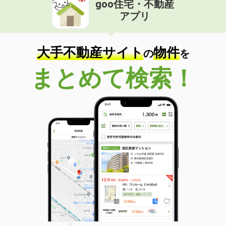
goo住宅・不動産
価 格
5.70万円
アプリ
住 所
栃木県足利市有楽町
専有面積
46.17m²
間取り
1LDK
大手不動産サイト
物件
の
を
栃木県佐野市植上町
まとめて検索！
価 格
4万円
住 所
栃木県佐野市植上町
専有面積
23.71m²
間取り
1K
栃木県下野市駅東１
価 格
4.30万円
住 所
栃木県下野市駅東１
専有面積
20.28m²
間取り
1K
栃木県佐野市若松町