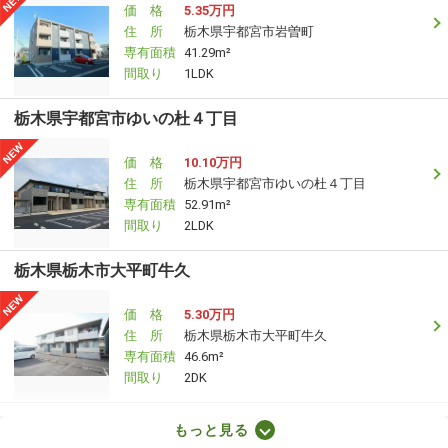
価 格
5.35万円
住 所
栃木県宇都宮市岩曽町
専有面積
41.29m²
間取り
1LDK
栃木県宇都宮市ゆいの杜４丁目
価 格
10.10万円
住 所
栃木県宇都宮市ゆいの杜４丁目
専有面積
52.91m²
間取り
2LDK
栃木県栃木市大平町牛久
価 格
5.30万円
住 所
栃木県栃木市大平町牛久
専有面積
46.6m²
間取り
2DK
栃木県宇都宮市京町
もっと見る