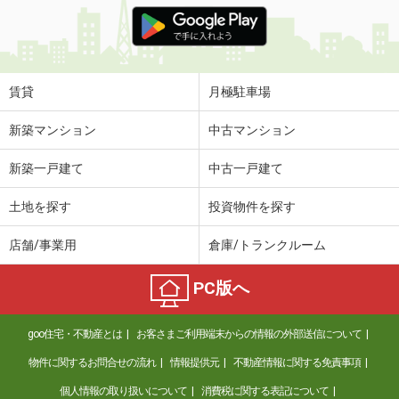
価 格
4万円
住 所
栃木県佐野市若松町
専有面積
69.51m²
間取り
5DK
賃貸
月極駐車場
栃木県栃木市城内町２丁目
新築マンション
中古マンション
価 格
5.90万円
新築一戸建て
中古一戸建て
住 所
栃木県栃木市城内町２丁目
専有面積
57.93m²
土地を探す
投資物件を探す
間取り
2LDK
店舗/事業用
倉庫/トランクルーム
栃木県下都賀郡壬生町中央町
PC版へ
価 格
5.95万円
住 所
栃木県下都賀郡壬生町中央町
goo住宅・不動産とは
お客さまご利用端末からの情報の外部送信について
専有面積
50.53m²
間取り
2LDK
物件に関するお問合せの流れ
情報提供元
不動産情報に関する免責事項
個人情報の取り扱いについて
消費税に関する表記について
栃木県宇都宮市砥上町