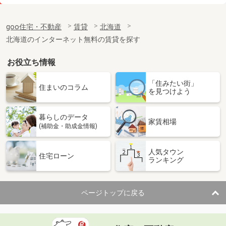
価 格
6.40万円
住 所
北海道札幌市中央区南十六条西６
goo住宅・不動産
賃貸
北海道
専有面積
44.01m²
北海道のインターネット無料の賃貸を探す
間取り
1LDK
お役立ち情報
北海道函館市亀田町
「住みたい街」
価 格
6.20万円
住まいのコラム
を見つけよう
住 所
北海道函館市亀田町
専有面積
23.18m²
暮らしのデータ
間取り
1K
家賃相場
(補助金・助成金情報)
北海道函館市五稜郭町
人気タウン
住宅ローン
ランキング
価 格
5.50万円
住 所
北海道函館市五稜郭町
専有面積
23.18m²
ページトップに戻る
間取り
1K
北海道札幌市東区北五十条東６丁目