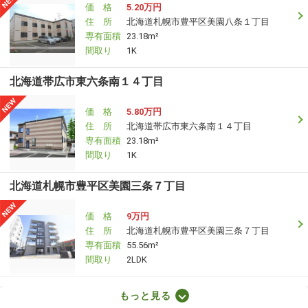
価 格
5.20万円
住 所
北海道札幌市豊平区美園八条１丁目
専有面積
23.18m²
間取り
1K
北海道帯広市東六条南１４丁目
価 格
5.80万円
住 所
北海道帯広市東六条南１４丁目
専有面積
23.18m²
間取り
1K
北海道札幌市豊平区美園三条７丁目
価 格
9万円
住 所
北海道札幌市豊平区美園三条７丁目
専有面積
55.56m²
間取り
2LDK
北海道札幌市中央区南十六条西６
もっと見る