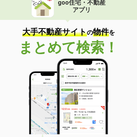
goo住宅・不動産
価 格
5.40万円
アプリ
住 所
北海道札幌市東区北五十条東６丁目
専有面積
23.18m²
間取り
1K
大手不動産サイト
物件
の
を
北海道北見市美芳町２丁目
まとめて検索！
価 格
3万円
住 所
北海道北見市美芳町２丁目
専有面積
44.62m²
間取り
2LDK
北海道網走郡美幌町字東町１丁目
価 格
3.50万円
住 所
北海道網走郡美幌町字東町１丁目
専有面積
49.68m²
間取り
2DK
北海道札幌市豊平区平岸二条８丁目