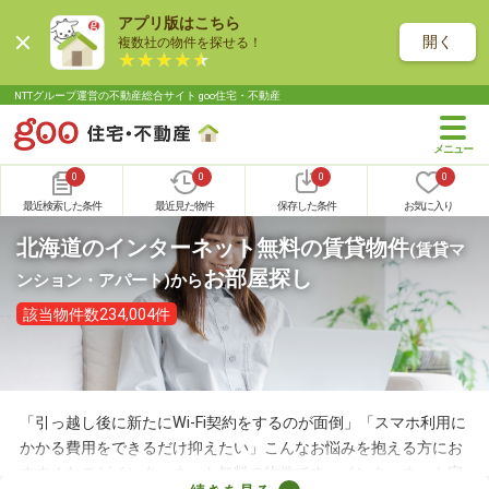
アプリ版はこちら
開く
複数社の物件を探せる！
NTTグループ運営の不動産総合サイト goo住宅・不動産
0
0
0
0
最近検索した条件
最近見た物件
保存した条件
お気に入り
北海道のインターネット無料の賃貸物件
(賃貸マ
お部屋探し
ンション・アパート)
から
該当物件数234,004件
「引っ越し後に新たにWi-Fi契約をするのが面倒」「スマホ利用に
かかる費用をできるだけ抑えたい」こんなお悩みを抱える方にお
すすめなのがインターネット無料の物件です。インターネット完