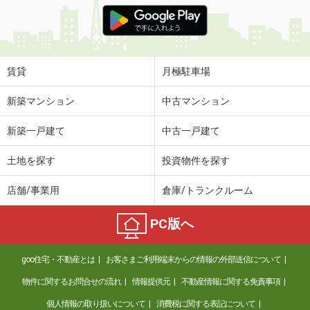
価 格
5.20万円
住 所
北海道札幌市豊平区平岸二条８丁目
専有面積
36.5m²
間取り
1SLDK
賃貸
月極駐車場
北海道札幌市北区屯田四条３丁目
新築マンション
中古マンション
価 格
5.50万円
新築一戸建て
中古一戸建て
住 所
北海道札幌市北区屯田四条３丁目
専有面積
45m²
土地を探す
投資物件を探す
間取り
2LDK
店舗/事業用
倉庫/トランクルーム
北海道札幌市南区真駒内曙町４丁目
PC版へ
価 格
6万円
住 所
北海道札幌市南区真駒内曙町４丁目
goo住宅・不動産とは
お客さまご利用端末からの情報の外部送信について
専有面積
55.48m²
間取り
2LDK
物件に関するお問合せの流れ
情報提供元
不動産情報に関する免責事項
個人情報の取り扱いについて
消費税に関する表記について
北海道札幌市東区北二十条東１６丁目