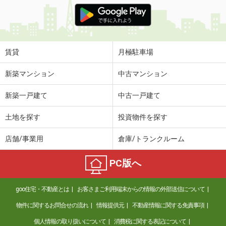
価 格
4.50万円
住 所
広島県広島市佐伯区隅の浜１丁目
専有面積
20.28m²
間取り
1K
賃貸
月極駐車場
広島県尾道市高須町
新築マンション
中古マンション
価 格
6.20万円
新築一戸建て
中古一戸建て
住 所
広島県尾道市高須町
専有面積
42.64m²
土地を探す
投資物件を探す
間取り
1LDK
店舗/事業用
倉庫/トランクルーム
広島県福山市曙町４
PC版へ
価 格
4.80万円
住 所
広島県福山市曙町４
goo住宅・不動産とは
お客さまご利用端末からの情報の外部送信について
専有面積
26.49m²
間取り
1K
物件に関するお問合せの流れ
情報提供元
不動産情報に関する免責事項
個人情報の取り扱いについて
消費税に関する表記について
広島県福山市花園町１丁目