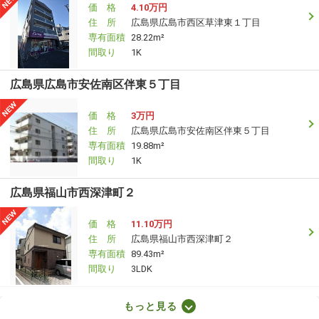
価 格
4.10万円
住 所
広島県広島市西区草津東１丁目
専有面積
28.22m²
間取り
1K
広島県広島市安佐南区伴東５丁目
価 格
3万円
住 所
広島県広島市安佐南区伴東５丁目
専有面積
19.88m²
間取り
1K
広島県福山市西深津町２
価 格
11.10万円
住 所
広島県福山市西深津町２
専有面積
89.43m²
間取り
3LDK
広島県尾道市御調町大田
もっと見る