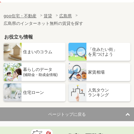
価 格
4.90万円
住 所
広島県尾道市御調町大田
goo住宅・不動産
賃貸
広島県
専有面積
55.4m²
広島県のインターネット無料の賃貸を探す
間取り
2LDK
お役立ち情報
広島県広島市安佐南区西原４
「住みたい街」
価 格
5万円
住まいのコラム
を見つけよう
住 所
広島県広島市安佐南区西原４
専有面積
56.65m²
暮らしのデータ
間取り
3DK
家賃相場
(補助金・助成金情報)
広島県福山市東深津町２
人気タウン
住宅ローン
ランキング
価 格
6.50万円
住 所
広島県福山市東深津町２
専有面積
33.62m²
ページトップに戻る
間取り
1LDK
広島県福山市南蔵王町４