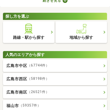
続きを見る
備の物件なら、新たに回線を契約する必要はありません。通信費
用も抑えられるので、月々の支出をできるだけ抑えたい方はぜひ
チェックしてみてくださいね。
探し方を選ぶ
路線・駅から探す
地域から探す
人気のエリアから探す
広島市中区
（67744件）
広島市西区
（58198件）
広島市南区
（26521件）
福山市
（59357件）