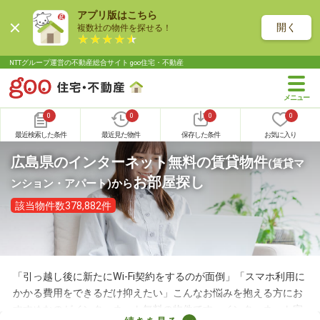
アプリ版はこちら
開く
複数社の物件を探せる！
NTTグループ運営の不動産総合サイト goo住宅・不動産
0
0
0
0
最近検索した条件
最近見た物件
保存した条件
お気に入り
広島県のインターネット無料の賃貸物件
(賃貸マ
お部屋探し
ンション・アパート)
から
該当物件数378,882件
「引っ越し後に新たにWi-Fi契約をするのが面倒」「スマホ利用に
かかる費用をできるだけ抑えたい」こんなお悩みを抱える方にお
すすめなのがインターネット無料の物件です。インターネット完