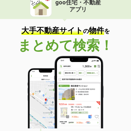
goo住宅・不動産
価 格
5.90万円
アプリ
住 所
広島県福山市南蔵王町４
専有面積
33.39m²
間取り
1LDK
大手不動産サイト
物件
の
を
広島県尾道市山波町
まとめて検索！
価 格
5.30万円
住 所
広島県尾道市山波町
専有面積
20.28m²
間取り
1K
広島県広島市中区江波東１丁目
価 格
6万円
住 所
広島県広島市中区江波東１丁目
専有面積
29.8m²
間取り
1LDK
広島県広島市佐伯区隅の浜１丁目