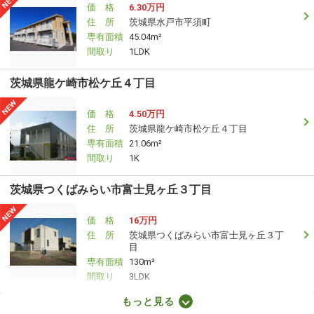
価 格
6.30万円
住 所
茨城県水戸市平須町
専有面積
45.04m²
間取り
1LDK
茨城県龍ケ崎市松ケ丘４丁目
価 格
4.50万円
住 所
茨城県龍ケ崎市松ケ丘４丁目
専有面積
21.06m²
間取り
1K
茨城県つくばみらい市富士見ヶ丘３丁目
価 格
16万円
住 所
茨城県つくばみらい市富士見ヶ丘３丁
目
専有面積
130m²
間取り
3LDK
もっと見る
茨城県取手市谷中