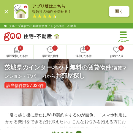
アプリ版はこちら
開く
複数社の物件を探せる！
NTTグループ運営の不動産総合サイト goo住宅・不動産
0
0
0
0
最近検索した条件
最近見た物件
保存した条件
お気に入り
茨城県のインターネット無料の賃貸物件
(賃貸マ
お部屋探し
ンション・アパート)
から
該当物件数57,033件
「引っ越し後に新たにWi-Fi契約をするのが面倒」「スマホ利用に
かかる費用をできるだけ抑えたい」こんなお悩みを抱える方にお
すすめなのがインターネット無料の物件です。インターネット完