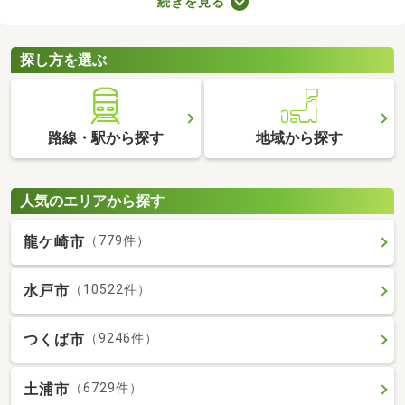
続きを見る
備の物件なら、新たに回線を契約する必要はありません。通信費
用も抑えられるので、月々の支出をできるだけ抑えたい方はぜひ
チェックしてみてくださいね。
探し方を選ぶ
路線・駅から探す
地域から探す
人気のエリアから探す
龍ケ崎市
（779件）
水戸市
（10522件）
つくば市
（9246件）
土浦市
（6729件）