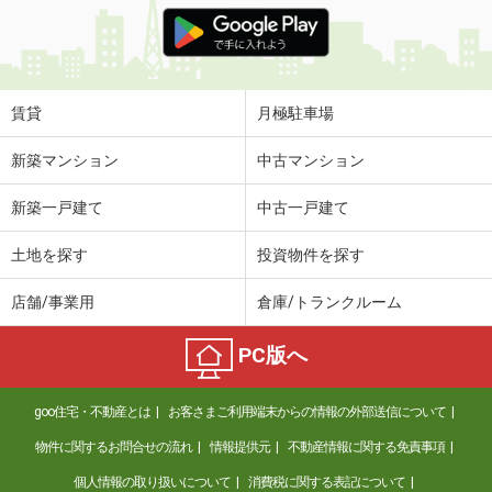
茨城県猿島郡境町山神町
価 格
4.50万円
住 所
茨城県猿島郡境町山神町
専有面積
39.76m²
賃貸
月極駐車場
間取り
2DK
新築マンション
中古マンション
茨城県ひたちなか市大字田彦
新築一戸建て
中古一戸建て
価 格
8.50万円
住 所
茨城県ひたちなか市大字田彦
土地を探す
投資物件を探す
専有面積
55.44m²
間取り
2LDK
店舗/事業用
倉庫/トランクルーム
茨城県つくば市東新井
PC版へ
価 格
7.15万円
住 所
茨城県つくば市東新井
goo住宅・不動産とは
お客さまご利用端末からの情報の外部送信について
専有面積
28.87m²
物件に関するお問合せの流れ
情報提供元
不動産情報に関する免責事項
間取り
1K
個人情報の取り扱いについて
消費税に関する表記について