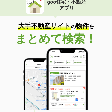
goo住宅・不動産
アプリ
価 格
4.80万円
住 所
茨城県稲敷市江戸崎甲
専有面積
42.5m²
大手不動産サイト
物件
の
を
間取り
1LDK
まとめて検索！
茨城県常総市三坂町
価 格
6.80万円
住 所
茨城県常総市三坂町
専有面積
61.48m²
間取り
2LDK
茨城県つくばみらい市紫峰ヶ丘５丁目
価 格
6.70万円
住 所
茨城県つくばみらい市紫峰ヶ丘５丁目
専有面積
45.5m²
間取り
1LDK