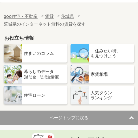
価 格
7.50万円
goo住宅・不動産
賃貸
茨城県
住 所
茨城県取手市谷中
専有面積
48.92m²
茨城県のインターネット無料の賃貸を探す
間取り
1LDK
お役立ち情報
茨城県守谷市ひがし野４
「住みたい街」
住まいのコラム
を見つけよう
価 格
9.50万円
住 所
茨城県守谷市ひがし野４
専有面積
42.51m²
暮らしのデータ
家賃相場
間取り
1LDK
(補助金・助成金情報)
茨城県つくば市春日３丁目
人気タウン
住宅ローン
ランキング
価 格
6万円
住 所
茨城県つくば市春日３丁目
専有面積
41.16m²
ページトップに戻る
間取り
1LDK
茨城県稲敷市江戸崎甲