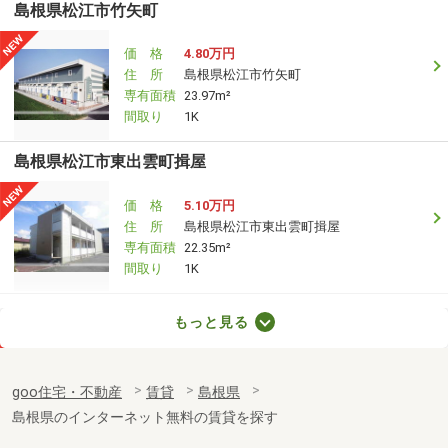
島根県松江市竹矢町
価 格
4.80万円
住 所
島根県松江市竹矢町
専有面積
23.97m²
間取り
1K
島根県松江市東出雲町揖屋
価 格
5.10万円
住 所
島根県松江市東出雲町揖屋
専有面積
22.35m²
間取り
1K
島根県松江市東出雲町揖屋
もっと見る
価 格
5.20万円
住 所
島根県松江市東出雲町揖屋
goo住宅・不動産
賃貸
島根県
専有面積
22.35m²
島根県のインターネット無料の賃貸を探す
間取り
1K