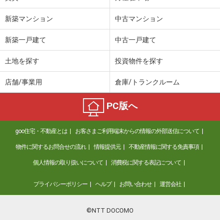
島根県松江市東出雲町錦新町５丁目
新築マンション
中古マンション
価 格
4.80万円
新築一戸建て
中古一戸建て
住 所
島根県松江市東出雲町錦新町５丁目
専有面積
22.7m²
土地を探す
投資物件を探す
間取り
1K
店舗/事業用
倉庫/トランクルーム
島根県松江市東出雲町揖屋
PC版へ
価 格
6.90万円
住 所
島根県松江市東出雲町揖屋
goo住宅・不動産とは
お客さまご利用端末からの情報の外部送信について
専有面積
26.08m²
間取り
1K
物件に関するお問合せの流れ
情報提供元
不動産情報に関する免責事項
個人情報の取り扱いについて
消費税に関する表記について
島根県松江市黒田町
プライバシーポリシー
ヘルプ
お問い合わせ
運営会社
価 格
6.75万円
住 所
島根県松江市黒田町
専有面積
43.74m²
©NTT DOCOMO
間取り
1LDK