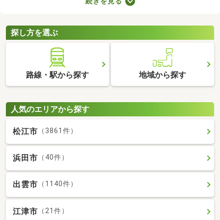
続きを見る
備の物件なら、新たに回線を契約する必要はありません。通信費
用も抑えられるので、月々の支出をできるだけ抑えたい方はぜひ
チェックしてみてくださいね。
探し方を選ぶ
路線・駅から探す
地域から探す
人気のエリアから探す
松江市
（3861件）
浜田市
（40件）
出雲市
（1140件）
江津市
（21件）