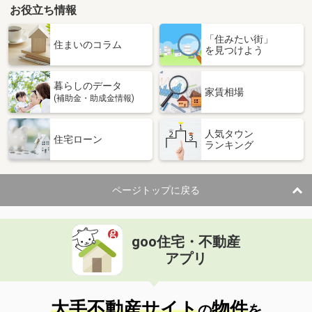
お役立ち情報
島根県松江市東出雲町揖屋
「住みたい街」
価 格
6.90万円
住まいのコラム
を見つけよう
住 所
島根県松江市東出雲町揖屋
専有面積
26.08m²
暮らしのデータ
間取り
1K
家賃相場
(補助金・助成金情報)
島根県松江市東出雲町錦新町５丁目
人気タウン
住宅ローン
ランキング
価 格
5.10万円
住 所
島根県松江市東出雲町錦新町５丁目
専有面積
22.7m²
ページトップに戻る
間取り
1K
島根県松江市東出雲町錦新町５丁目
goo住宅・不動産
価 格
5.10万円
アプリ
住 所
島根県松江市東出雲町錦新町５丁目
専有面積
22.7m²
間取り
1K
大手不動産サイト
物件
の
を