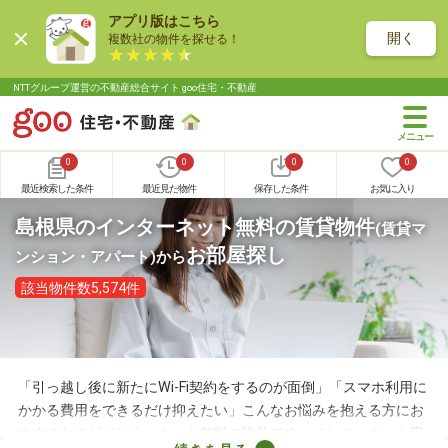
アプリ版はこちら
開く
複数社の物件を探せる！
NTTグループ運営の不動産総合サイト goo住宅・不動産
0
0
0
0
最近検索した条件
最近見た物件
保存した条件
お気に入り
島根県のインターネット無料の賃貸物件
(賃貸マ
お部屋探し
ンション・アパート)
から
該当物件数5,574件
「引っ越し後に新たにWi-Fi契約をするのが面倒」「スマホ利用に
かかる費用をできるだけ抑えたい」こんなお悩みを抱える方にお
すすめなのがインターネット無料の物件です。インターネット完