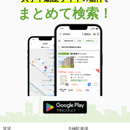
島根県松江市東出雲町錦新町５丁目
まとめて検索！
価 格
4.80万円
住 所
島根県松江市東出雲町錦新町５丁目
専有面積
22.7m²
間取り
1K
島根県松江市東出雲町錦新町５丁目
価 格
4.80万円
住 所
島根県松江市東出雲町錦新町５丁目
専有面積
22.7m²
間取り
1K
島根県松江市東出雲町錦新町５丁目
価 格
5.10万円
住 所
島根県松江市東出雲町錦新町５丁目
専有面積
22.7m²
間取り
1K
賃貸
月極駐車場