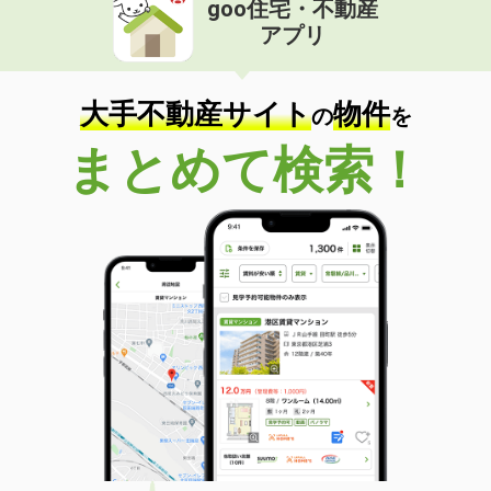
goo住宅・不動産
価 格
6.20万円
アプリ
住 所
和歌山県和歌山市秋月
専有面積
55.44m²
間取り
2LDK
大手不動産サイト
物件
の
を
和歌山県和歌山市北出島
まとめて検索！
価 格
5.60万円
住 所
和歌山県和歌山市北出島
専有面積
26.08m²
間取り
1K
和歌山県和歌山市杭ノ瀬
価 格
6.55万円
住 所
和歌山県和歌山市杭ノ瀬
専有面積
62.8m²
間取り
2LDK
和歌山県和歌山市楠見中