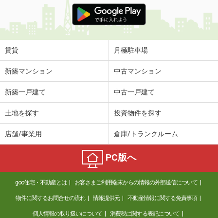
価 格
4.30万円
住 所
和歌山県和歌山市楠見中
専有面積
26.08m²
間取り
1K
賃貸
月極駐車場
和歌山県海南市岡田
新築マンション
中古マンション
価 格
2.90万円
新築一戸建て
中古一戸建て
住 所
和歌山県海南市岡田
専有面積
22.4m²
土地を探す
投資物件を探す
間取り
1K
店舗/事業用
倉庫/トランクルーム
和歌山県和歌山市津秦
PC版へ
価 格
4.80万円
住 所
和歌山県和歌山市津秦
goo住宅・不動産とは
お客さまご利用端末からの情報の外部送信について
専有面積
23.18m²
間取り
1K
物件に関するお問合せの流れ
情報提供元
不動産情報に関する免責事項
個人情報の取り扱いについて
消費税に関する表記について
和歌山県橋本市高野口町大野