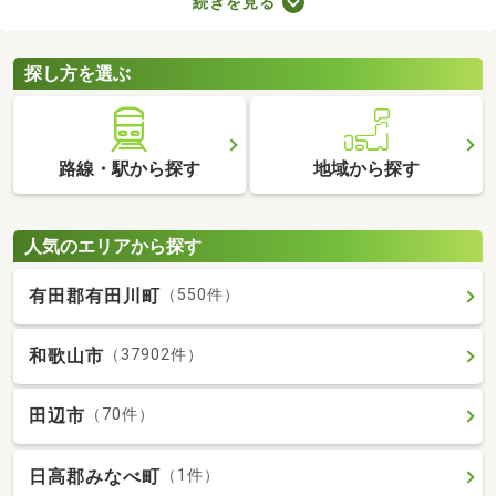
続きを見る
備の物件なら、新たに回線を契約する必要はありません。通信費
用も抑えられるので、月々の支出をできるだけ抑えたい方はぜひ
チェックしてみてくださいね。
探し方を選ぶ
路線・駅から探す
地域から探す
人気のエリアから探す
有田郡有田川町
（550件）
和歌山市
（37902件）
田辺市
（70件）
日高郡みなべ町
（1件）