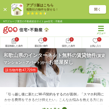
アプリ版はこちら
開く
複数社の物件を探せる！
NTTグループ運営の不動産総合サイト goo住宅・不動産
0
0
0
0
最近検索した条件
最近見た物件
保存した条件
お気に入り
和歌山県のインターネット無料の賃貸物件
(賃貸
お部屋探し
マンション・アパート)
から
該当物件数47,729件
「引っ越し後に新たにWi-Fi契約をするのが面倒」「スマホ利用に
かかる費用をできるだけ抑えたい」こんなお悩みを抱える方にお
すすめなのがインターネット無料の物件です。インターネット完