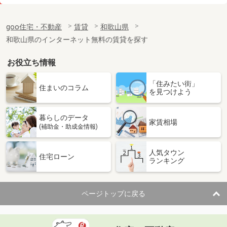
価 格
6.20万円
住 所
和歌山県和歌山市冬野
goo住宅・不動産
賃貸
和歌山県
専有面積
57.39m²
和歌山県のインターネット無料の賃貸を探す
間取り
2DK
お役立ち情報
和歌山県和歌山市内原
「住みたい街」
価 格
3.90万円
住まいのコラム
を見つけよう
住 所
和歌山県和歌山市内原
専有面積
23.18m²
暮らしのデータ
間取り
1K
家賃相場
(補助金・助成金情報)
和歌山県和歌山市小雑賀
人気タウン
住宅ローン
ランキング
価 格
5.30万円
住 所
和歌山県和歌山市小雑賀
専有面積
53.57m²
ページトップに戻る
間取り
1LDK
和歌山県和歌山市秋月