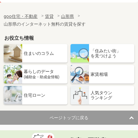
価 格
4.60万円
住 所
山形県山形市松波１丁目
goo住宅・不動産
賃貸
山形県
専有面積
23.61m²
山形県のインターネット無料の賃貸を探す
間取り
1K
お役立ち情報
山形県山形市北山形１丁目
「住みたい街」
価 格
4.90万円
住まいのコラム
を見つけよう
住 所
山形県山形市北山形１丁目
専有面積
23.18m²
暮らしのデータ
間取り
1K
家賃相場
(補助金・助成金情報)
山形県山形市宮町１丁目
人気タウン
住宅ローン
ランキング
価 格
4.80万円
住 所
山形県山形市宮町１丁目
専有面積
23.18m²
ページトップに戻る
間取り
1K
山形県寒河江市西根１丁目