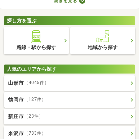
続きを見る
備の物件なら、新たに回線を契約する必要はありません。通信費
用も抑えられるので、月々の支出をできるだけ抑えたい方はぜひ
チェックしてみてくださいね。
探し方を選ぶ
路線・駅から探す
地域から探す
人気のエリアから探す
山形市
（4045件）
鶴岡市
（127件）
新庄市
（23件）
米沢市
（733件）