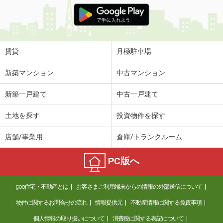
価 格
7万円
住 所
山形県山形市富の中４
専有面積
52.39m²
間取り
2LDK
賃貸
月極駐車場
山形県米沢市西大通２丁目
新築マンション
中古マンション
価 格
4.10万円
新築一戸建て
中古一戸建て
住 所
山形県米沢市西大通２丁目
専有面積
23.18m²
土地を探す
投資物件を探す
間取り
1K
店舗/事業用
倉庫/トランクルーム
山形県山形市大字松原字東谷地
PC版へ
価 格
5.10万円
住 所
山形県山形市大字松原字東谷地
goo住宅・不動産とは
お客さまご利用端末からの情報の外部送信について
専有面積
32.03m²
間取り
1K
物件に関するお問合せの流れ
情報提供元
不動産情報に関する免責事項
個人情報の取り扱いについて
消費税に関する表記について
山形県寒河江市大字高屋字西浦