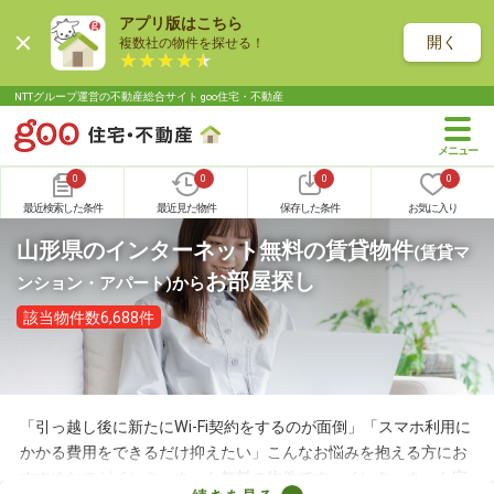
アプリ版はこちら
開く
複数社の物件を探せる！
NTTグループ運営の不動産総合サイト goo住宅・不動産
0
0
0
0
最近検索した条件
最近見た物件
保存した条件
お気に入り
山形県のインターネット無料の賃貸物件
(賃貸マ
お部屋探し
ンション・アパート)
から
該当物件数6,688件
「引っ越し後に新たにWi-Fi契約をするのが面倒」「スマホ利用に
かかる費用をできるだけ抑えたい」こんなお悩みを抱える方にお
すすめなのがインターネット無料の物件です。インターネット完