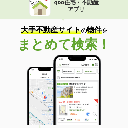
goo住宅・不動産
価 格
4.05万円
アプリ
住 所
山形県寒河江市西根１丁目
専有面積
48.38m²
間取り
1LDK
大手不動産サイト
物件
の
を
山形県山形市吉原２
まとめて検索！
価 格
7.90万円
住 所
山形県山形市吉原２
専有面積
55.04m²
間取り
2LDK
山形県山形市桜田東３
価 格
5.90万円
住 所
山形県山形市桜田東３
専有面積
45.45m²
間取り
2DK
山形県山形市富の中４