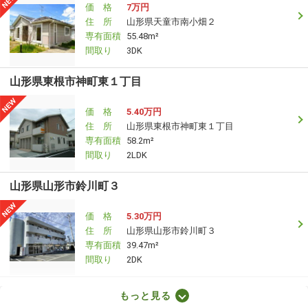
価 格
7万円
住 所
山形県天童市南小畑２
専有面積
55.48m²
間取り
3DK
山形県東根市神町東１丁目
価 格
5.40万円
住 所
山形県東根市神町東１丁目
専有面積
58.2m²
間取り
2LDK
山形県山形市鈴川町３
価 格
5.30万円
住 所
山形県山形市鈴川町３
専有面積
39.47m²
間取り
2DK
山形県山形市松波１丁目
もっと見る