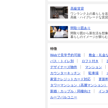
高級賃貸
ワンランク上の暮らしを送
高級・ハイグレードな賃貸
間取り図あり
間取り図から新生活を想像
暮らしのイメージが膨らむ
特徴
Webで見学予約可能
敷金・礼金
バス・トイレ別
ロフト付き
デザイナーズ物件
マンション
カウンターキッチン
駐車場
家賃クレジットカード対応
更新
タワーマンション（高層マンション）
新婚・カップル・同棲向け
イン
ルーフバルコニー