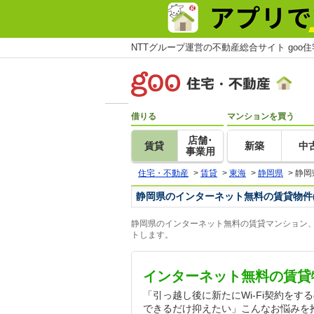
NTTグループ運営の不動産総合サイト goo
借りる
マンションを買う
店舗･
賃貸
新築
中
事業用
住宅・不動産
>
賃貸
>
東海
>
静岡県
>
静岡
静岡県のインターネット無料の賃貸物件
静岡県のインターネット無料の賃貸マンション、
トします。
インターネット無料の賃貸
「引っ越し後に新たにWi-Fi契約を
できるだけ抑えたい」こんなお悩みを