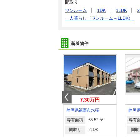
間取り
ワンルーム
1DK
1LDK
2
一人暮らし（ワンルーム～1LDK）
新着物件
3.70万円
7.30万円
静岡県磐田市中泉
静岡県裾野市水窪
静岡
専有面積
22.35m²
専有面積
65.52m²
専有
間取り
1K
間取り
2LDK
間取