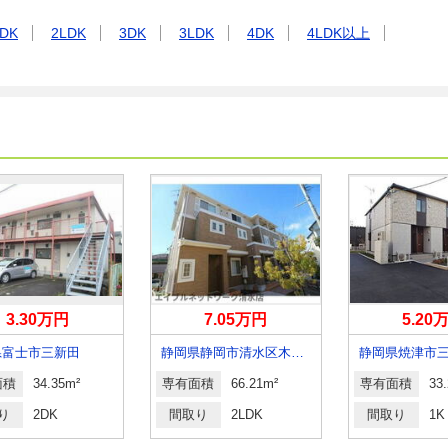
DK
2LDK
3DK
3LDK
4DK
4LDK以上
3.30万円
7.05万円
5.20
県富士市三新田
静岡県静岡市清水区木の下町
静岡県焼津市
面積
34.35m²
専有面積
66.21m²
専有面積
33
り
2DK
間取り
2LDK
間取り
1K