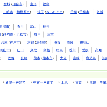
宮城
(
仙台市
)
山形
福島
・
川崎市
・
相模原市
)
埼玉
(
さいたま市
)
千葉
(
千葉市
)
茨城
新潟市
)
石川
富山
福井
岡
(
静岡市
・
浜松市
)
岐阜
三重
兵庫
(
神戸市
)
京都
(
京都市
)
滋賀
奈良
和歌山
岡山市
)
山口
鳥取
島根
徳島
香川
愛媛
高知
市
)
佐賀
長崎
熊本
(
熊本市
)
大分
宮崎
鹿児島
沖
新築一戸建て
中古一戸建て
土地
賃貸
店舗・事業