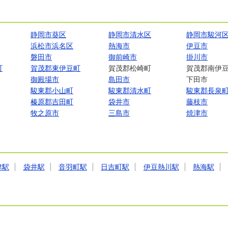
静岡市葵区
静岡市清水区
静岡市駿河
浜松市浜名区
熱海市
伊豆市
磐田市
御前崎市
掛川市
町
賀茂郡東伊豆町
賀茂郡松崎町
賀茂郡南伊
御殿場市
島田市
下田市
駿東郡小山町
駿東郡清水町
駿東郡長泉
榛原郡吉田町
袋井市
藤枝市
牧之原市
三島市
焼津市
津駅
袋井駅
音羽町駅
日吉町駅
伊豆熱川駅
熱海駅