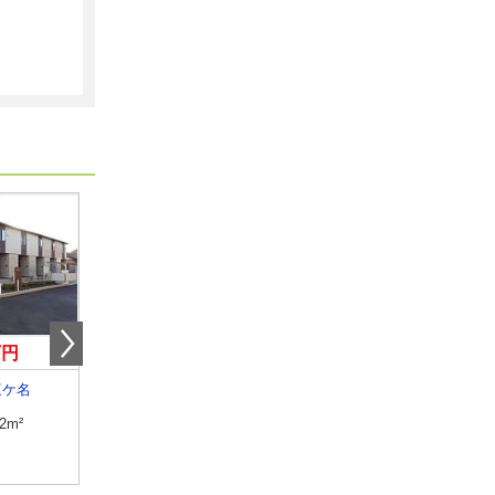
万円
6.20万円
5.50万円
三ケ名
静岡県焼津市三ケ名
静岡県裾野市岩波
.2m²
専有面積
44.21m²
専有面積
31.4m²
間取り
1LDK
間取り
1K