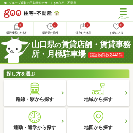
NTTグループ運営の不動産総合サイト goo住宅・不動産
0
0
0
0
最近検索した条件
最近見た物件
保存した条件
お気に入り
山口県
賃貸店舗・賃貸事務
の
所・月極駐車場
該当物件数
2,441
件
探し方を選ぶ
路線・駅から探す
地域から探す
通勤・通学から探す
地図から探す