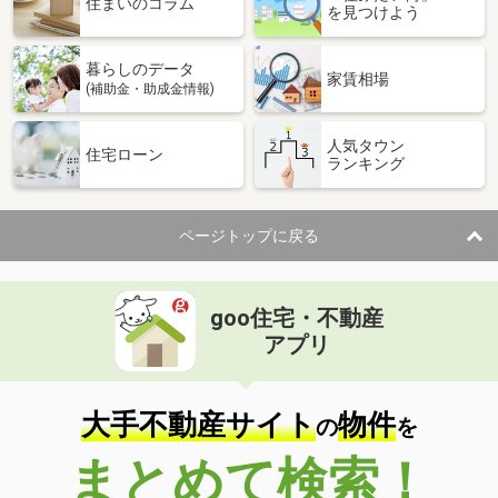
住まいのコラム
を見つけよう
価 格
27.50万円
住 所
山口県下関市長府侍町２丁目
暮らしのデータ
物件種別
貸店舗・事務所
家賃相場
(補助金・助成金情報)
使用面積
270m²
人気タウン
山口県下関市清末千房２丁目
住宅ローン
ランキング
価 格
19.80万円
住 所
山口県下関市清末千房２丁目
ページトップに戻る
物件種別
貸事務所
使用面積
132.61m²
goo住宅・不動産
山口県下関市稗田西町
アプリ
価 格
18万円
住 所
山口県下関市稗田西町
物件種別
貸店舗・事務所
大手不動産サイト
物件
の
を
使用面積
121.92m²
まとめて検索！
山口県下関市秋根本町２丁目