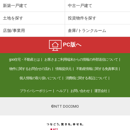
新築一戸建て
中古一戸建て
価 格
10万円
住 所
山口県下関市稗田西町
土地を探す
投資物件を探す
物件種別
貸店舗・事務所
使用面積
74.04m²
店舗/事業用
倉庫/トランクルーム
山口県宇部市開６丁目
PC版へ
価 格
8.80万円
goo住宅・不動産とは
お客さまご利用端末からの情報の外部送信について
住 所
山口県宇部市開６丁目
物件種別
貸その他
物件に関するお問合せの流れ
情報提供元
不動産情報に関する免責事項
使用面積
251.76m²
個人情報の取り扱いについて
消費税に関する表記について
山口県下関市一の宮町２丁目
プライバシーポリシー
ヘルプ
お問い合わせ
運営会社
価 格
8.25万円
住 所
山口県下関市一の宮町２丁目
©NTT DOCOMO
物件種別
貸店舗・事務所
使用面積
38.84m²