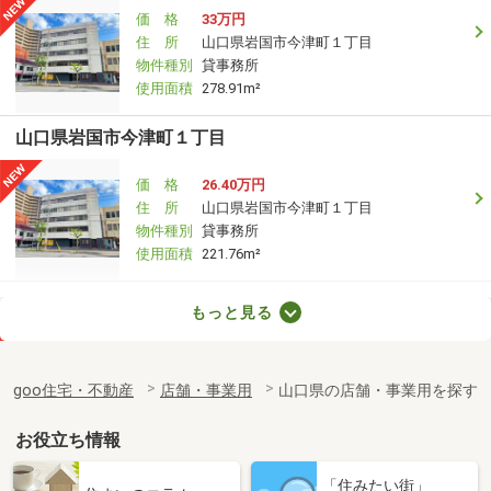
価 格
33万円
住 所
山口県岩国市今津町１丁目
物件種別
貸事務所
使用面積
278.91m²
山口県岩国市今津町１丁目
価 格
26.40万円
住 所
山口県岩国市今津町１丁目
物件種別
貸事務所
使用面積
221.76m²
山口県宇部市大字東須恵
もっと見る
価 格
19.80万円
住 所
山口県宇部市大字東須恵
goo住宅・不動産
店舗・事業用
山口県の店舗・事業用を探す
物件種別
貸店舗（建物一部）
使用面積
86.5m²
お役立ち情報
山口県下関市長府侍町２丁目
「住みたい街」