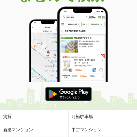
価 格
15.50万円
住 所
山口県下関市秋根本町２丁目
物件種別
貸店舗・事務所
使用面積
57.45m²
山口県下関市秋根本町２丁目
価 格
11万円
住 所
山口県下関市秋根本町２丁目
物件種別
貸店舗・事務所
使用面積
35.39m²
山口県下関市豊前田町２丁目
価 格
11万円
住 所
山口県下関市豊前田町２丁目
物件種別
貸店舗（建物一部）
賃貸
月極駐車場
使用面積
33m²
新築マンション
中古マンション
山口県下関市稗田西町