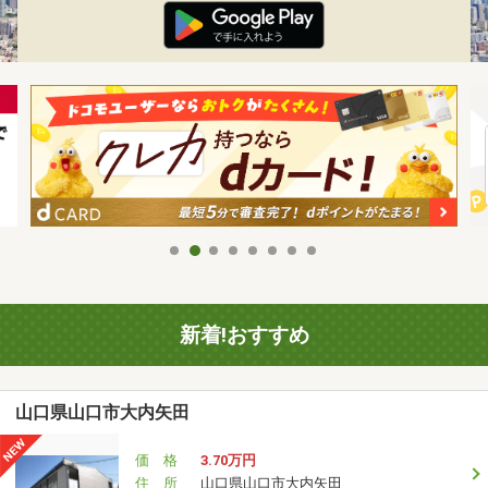
新着!おすすめ
山口県山口市大内矢田
価 格
3.70万円
住 所
山口県山口市大内矢田