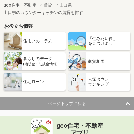
住 所
山口県岩国市玖珂町
goo住宅・不動産
賃貸
山口県
専有面積
57.22m²
山口県のカウンターキッチンの賃貸を探す
間取り
2LDK
お役立ち情報
山口県下松市清瀬町２丁目
「住みたい街」
価 格
6.90万円
住まいのコラム
を見つけよう
住 所
山口県下松市清瀬町２丁目
専有面積
32.8m²
暮らしのデータ
間取り
1LDK
家賃相場
(補助金・助成金情報)
山口県岩国市玖珂町
人気タウン
住宅ローン
ランキング
価 格
3.60万円
住 所
山口県岩国市玖珂町
専有面積
42.98m²
ページトップに戻る
間取り
2DK
山口県下関市富任町６丁目
goo住宅・不動産
価 格
5.40万円
アプリ