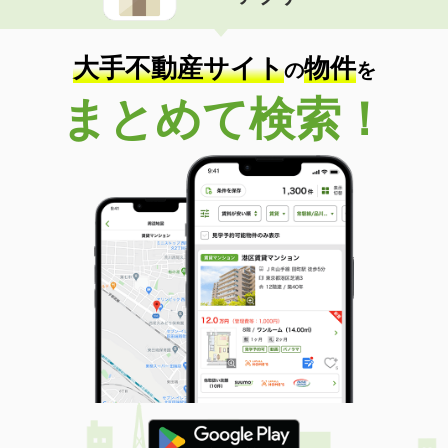
住 所
山口県下関市富任町６丁目
専有面積
59.13m²
間取り
3DK
大手不動産サイト
物件
の
を
山口県岩国市装束町１丁目
まとめて検索！
価 格
5.50万円
住 所
山口県岩国市装束町１丁目
専有面積
48.52m²
間取り
3DK
山口県山口市泉都町
価 格
4.50万円
住 所
山口県山口市泉都町
専有面積
26.49m²
間取り
1K
山口県防府市大字大崎
価 格
4.30万円