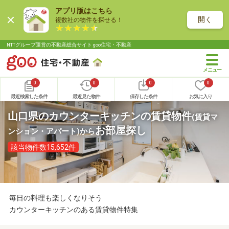
アプリ版はこちら
開く
複数社の物件を探せる！
NTTグループ運営の不動産総合サイト goo住宅・不動産
0
0
0
0
最近検索した条件
最近見た物件
保存した条件
お気に入り
山口県のカウンターキッチンの賃貸物件
(賃貸マ
お部屋探し
ンション・アパート)
から
該当物件数15,652件
毎日の料理も楽しくなりそう
カウンターキッチンのある賃貸物件特集