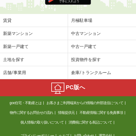
住 所
山口県防府市大字大崎
専有面積
26.08m²
間取り
1K
賃貸
月極駐車場
山口県防府市大字高井
新築マンション
中古マンション
価 格
4.10万円
新築一戸建て
中古一戸建て
住 所
山口県防府市大字高井
専有面積
23.18m²
土地を探す
投資物件を探す
間取り
1K
店舗/事業用
倉庫/トランクルーム
山口県下関市生野町１丁目
PC版へ
価 格
5.20万円
住 所
山口県下関市生野町１丁目
goo住宅・不動産とは
お客さまご利用端末からの情報の外部送信について
専有面積
53.28m²
間取り
3DK
物件に関するお問合せの流れ
情報提供元
不動産情報に関する免責事項
個人情報の取り扱いについて
消費税に関する表記について
山口県防府市大字大崎
プライバシーポリシー
ヘルプ
お問い合わせ
運営会社