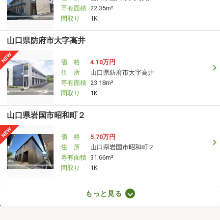
専有面積
22.35m²
間取り
1K
山口県防府市大字高井
価 格
4.10万円
住 所
山口県防府市大字高井
専有面積
23.18m²
間取り
1K
山口県岩国市昭和町２
価 格
5.70万円
住 所
山口県岩国市昭和町２
専有面積
31.66m²
間取り
1K
山口県岩国市玖珂町
もっと見る
価 格
3.95万円