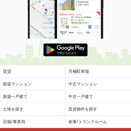
価 格
4万円
住 所
山口県宇部市中村２丁目
専有面積
28.02m²
間取り
1K
山口県山口市大内矢田南６丁目
価 格
4.20万円
住 所
山口県山口市大内矢田南６丁目
専有面積
38.97m²
間取り
1LDK
賃貸
月極駐車場
山口県宇部市中村３
新築マンション
中古マンション
価 格
3.90万円
新築一戸建て
中古一戸建て
住 所
山口県宇部市中村３
専有面積
23.18m²
土地を探す
投資物件を探す
間取り
1K
店舗/事業用
倉庫/トランクルーム
山口県宇部市北琴芝１丁目