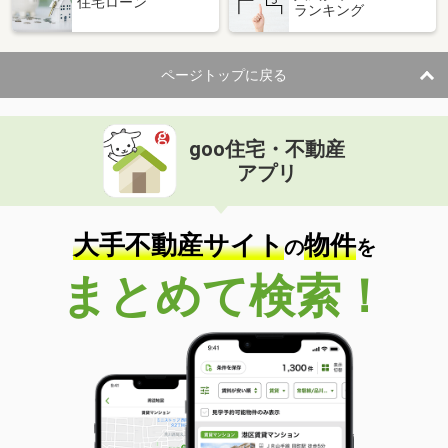
住宅ローン
ランキング
価 格
4.70万円
住 所
山口県下関市石神町
専有面積
25.89m²
ページトップに戻る
間取り
1K
山口県防府市大字植松
goo住宅・不動産
価 格
4.50万円
アプリ
住 所
山口県防府市大字植松
専有面積
28.02m²
間取り
1K
大手不動産サイト
物件
の
を
山口県宇部市中村２丁目
まとめて検索！
価 格
3.80万円
住 所
山口県宇部市中村２丁目
専有面積
23.61m²
間取り
1K
山口県宇部市中村２丁目