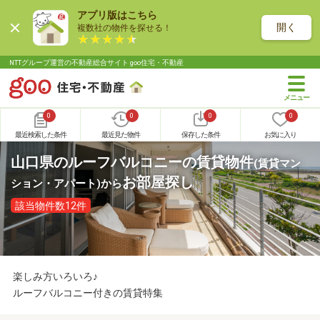
アプリ版はこちら
開く
複数社の物件を探せる！
NTTグループ運営の不動産総合サイト goo住宅・不動産
0
0
0
0
最近検索した条件
最近見た物件
保存した条件
お気に入り
山口県のルーフバルコニーの賃貸物件
(賃貸マン
お部屋探し
ション・アパート)
から
該当物件数12件
楽しみ方いろいろ♪
ルーフバルコニー付きの賃貸特集