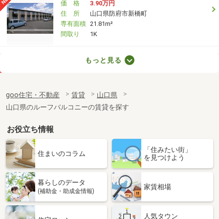
価 格
3.90万円
住 所
山口県防府市新橋町
専有面積
21.81m²
間取り
1K
山口県山口市青葉台
もっと見る
価 格
4.20万円
住 所
山口県山口市青葉台
goo住宅・不動産
賃貸
山口県
専有面積
45.89m²
山口県のルーフバルコニーの賃貸を探す
間取り
1LDK
お役立ち情報
山口県宇部市西宇部北２丁目
「住みたい街」
価 格
4.10万円
住まいのコラム
を見つけよう
住 所
山口県宇部市西宇部北２丁目
専有面積
22.35m²
暮らしのデータ
間取り
1K
家賃相場
(補助金・助成金情報)
山口県下関市石神町
人気タウン