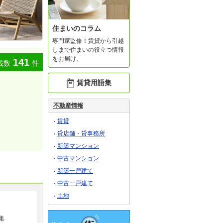
住まいのコラム
専門家監修！賃貸から引越
しまで住まいの役立つ情報
をお届け。
141
載数
件
賃貸用語集
不動産情報
賃貸
貸店舗・貸事務所
新築マンション
中古マンション
新築一戸建て
中古一戸建て
土地
集