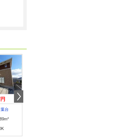
万円
4.10万円
4.70万円
青葉台
山口県宇部市西宇部北２丁目
山口県下関市石神町
.89m²
専有面積
22.35m²
専有面積
25.89m²
DK
間取り
1K
間取り
1K