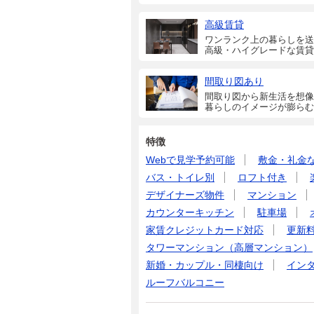
高級賃貸
ワンランク上の暮らしを送
高級・ハイグレードな賃貸
間取り図あり
間取り図から新生活を想像
暮らしのイメージが膨らむ
特徴
Webで見学予約可能
敷金・礼金
バス・トイレ別
ロフト付き
デザイナーズ物件
マンション
カウンターキッチン
駐車場
家賃クレジットカード対応
更新
タワーマンション（高層マンション）
新婚・カップル・同棲向け
イン
ルーフバルコニー