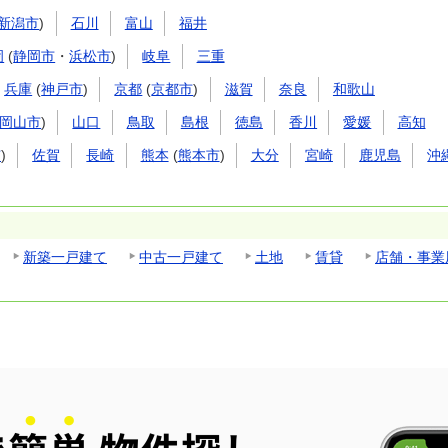
新潟市
)
石川
富山
福井
岡
(
静岡市
・
浜松市
)
岐阜
三重
兵庫
(
神戸市
)
京都
(
京都市
)
滋賀
奈良
和歌山
岡山市
)
山口
鳥取
島根
徳島
香川
愛媛
高知
市
)
佐賀
長崎
熊本
(
熊本市
)
大分
宮崎
鹿児島
沖
新築一戸建て
中古一戸建て
土地
賃貸
店舗・事業