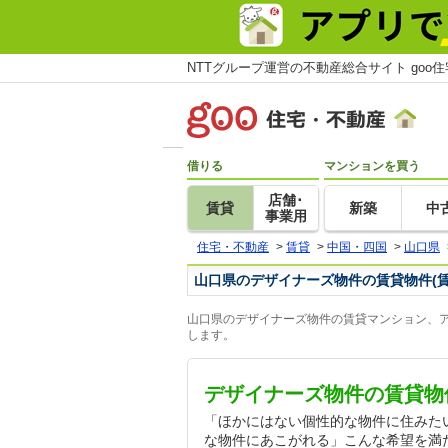
NTTグループ運営の不動産総合サイト goo
借りる
マンションを買う
店舗･
賃貸
新築
中
事業用
住宅・不動産
>
賃貸
>
中国・四国
>
山口県
山口県のデザイナーズ物件の賃貸物件(
山口県のデザイナーズ物件の賃貸マンション、ア
します。
デザイナーズ物件の賃貸物
「ほかにはない個性的な物件に住みた
な物件にあこがれる」こんな希望を満