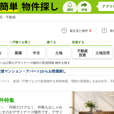
住宅・不動産
0
最近見た物件
保
一戸建てを買う
建てる
投資する
不動産
古
新築
中古
土地
土地活用
投資
>
山口県のデザイナーズ物件の賃貸情報 物件を探す
賃貸マンション・アパート)からお部屋探し
パート、賃貸一戸建てなどの賃貸物件を簡単検索。理想の部屋探しをgoo住宅・不
件特集
い」「内装だけでなく、外観もおしゃれ
たすのがデザイナーズ物件です。デザイ