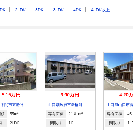
DK
2LDK
3DK
3LDK
4DK
4LDK以上
5.15万円
3.90万円
4.20
県下関市東勝谷
山口県防府市新橋町
山口県山口市
面積
55m²
専有面積
21.81m²
専有面積
45
り
2LDK
間取り
1K
間取り
1L