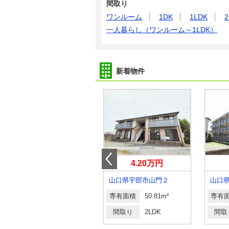
間取り
ワンルーム
1DK
1LDK
2
一人暮らし（ワンルーム～1LDK）
新着物件
4.75万円
4.20万円
山口県防府市大字新田
山口県宇部市山門２
山口
専有面積
56.09m²
専有面積
50.81m²
専有
間取り
3DK
間取り
2LDK
間取