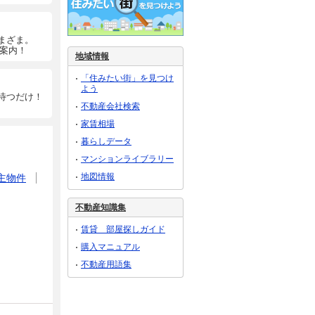
まざま。
ご案内！
地域情報
「住みたい街」を見つけ
よう
待つだけ！
不動産会社検索
家賃相場
暮らしデータ
マンションライブラリー
地図情報
主物件
不動産知識集
賃貸 部屋探しガイド
購入マニュアル
不動産用語集