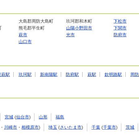
大島郡周防大島町
玖珂郡和木町
下松市
町
熊毛郡平生町
山陽小野田市
下関市
萩市
光市
防府市
山口市
東萩駅
玖珂駅
新南陽駅
防府駅
萩駅
欽明路駅
周
宮城
(
仙台市
)
山形
福島
・
川崎市
・
相模原市
)
埼玉
(
さいたま市
)
千葉
(
千葉市
)
茨城