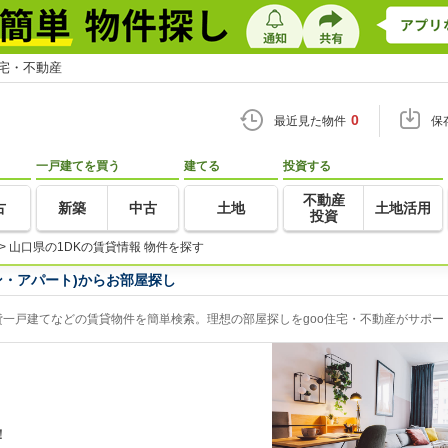
住宅・不動産
0
最近見た物件
保
一戸建てを買う
建てる
投資する
不動産
古
新築
中古
土地
土地活用
投資
>
山口県の1DKの賃貸情報 物件を探す
ン・アパート)からお部屋探し
貸一戸建てなどの賃貸物件を簡単検索。理想の部屋探しをgoo住宅・不動産がサポー
！