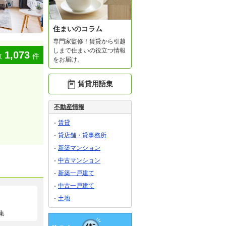
住まいのコラム
専門家監修！賃貸から引越
しまで住まいの役立つ情報
1,073
数
件
をお届け。
賃貸用語集
不動産情報
賃貸
貸店舗・貸事務所
新築マンション
中古マンション
新築一戸建て
中古一戸建て
土地
集