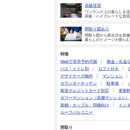
高級賃貸
ワンランク上の暮らしを送
高級・ハイグレードな賃貸
間取り図あり
間取り図から新生活を想像
暮らしのイメージが膨らむ
特徴
Webで見学予約可能
敷金・礼金
バス・トイレ別
ロフト付き
デザイナーズ物件
マンション
カウンターキッチン
駐車場
家賃クレジットカード対応
更新
タワーマンション（高層マンション）
新婚・カップル・同棲向け
イン
ルーフバルコニー
間取り