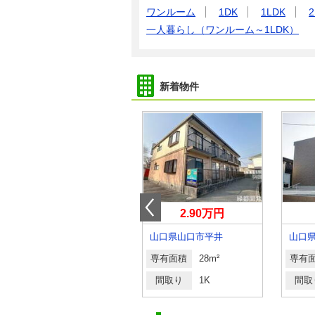
ワンルーム
1DK
1LDK
2
一人暮らし（ワンルーム～1LDK）
新着物件
3.90万円
2.90万円
山口県宇部市川添１丁目
山口県山口市平井
山口
専有面積
23.18m²
専有面積
28m²
専有
間取り
1K
間取り
1K
間取