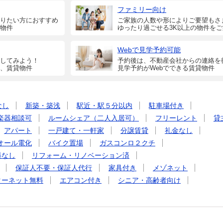
ファミリー向け
りたい方におすすめ
ご家族の人数や形によりご要望もさ
物件
ゆったり過ごせる3K以上の物件を
Webで見学予約可能
してみよう！
予約後は、不動産会社からの連絡を
、賃貸物件
見学予約がWebでできる賃貸物件
なし
新築・築浅
駅近・駅５分以内
駐車場付き
楽器相談可
ルームシェア（二人入居可）
フリーレント
貸
アパート
一戸建て・一軒家
分譲賃貸
礼金なし
オール電化
バイク置場
ガスコンロ２クチ
料なし
リフォーム・リノベーション済
保証人不要・保証人代行
家具付き
メゾネット
ターネット無料
エアコン付き
シニア・高齢者向け