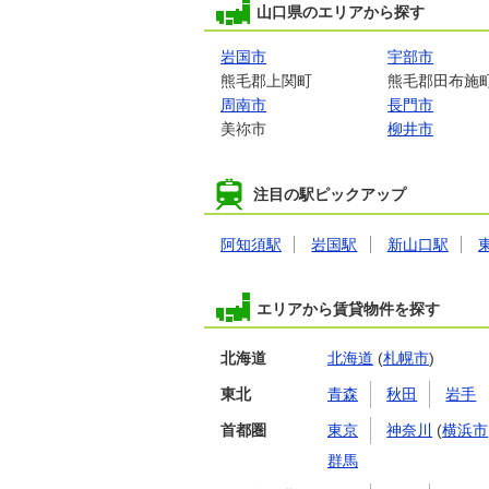
山口県のエリアから探す
岩国市
宇部市
熊毛郡上関町
熊毛郡田布施
周南市
長門市
美祢市
柳井市
注目の駅ピックアップ
阿知須駅
岩国駅
新山口駅
エリアから賃貸物件を探す
北海道
北海道
(
札幌市
)
東北
青森
秋田
岩手
首都圏
東京
神奈川
(
横浜市
群馬