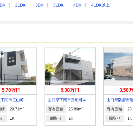
DK
2LDK
3DK
3LDK
4DK
4LDK以上
5.70万円
5.30万円
3.50
県下関市笹山町
山口県下関市貴船町４
山口県防府市
面積
29.71m²
専有面積
25.89m²
専有面積
23
り
1K
間取り
1K
間取り
1K