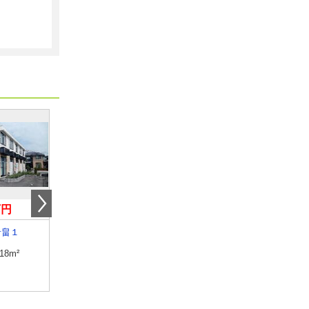
万円
4万円
5万円
岩畠１
山口県宇部市西宇部南２
山口県美祢市大嶺町東
.18m²
専有面積
22.35m²
専有面積
28.02m²
間取り
1K
間取り
1K