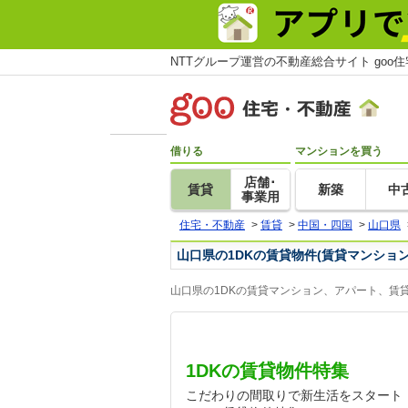
NTTグループ運営の不動産総合サイト goo
借りる
マンションを買う
店舗･
賃貸
新築
中
事業用
住宅・不動産
>
賃貸
>
中国・四国
>
山口県
山口県の1DKの賃貸物件(賃貸マンショ
山口県の1DKの賃貸マンション、アパート、賃
1DKの賃貸物件特集
こだわりの間取りで新生活をスタート