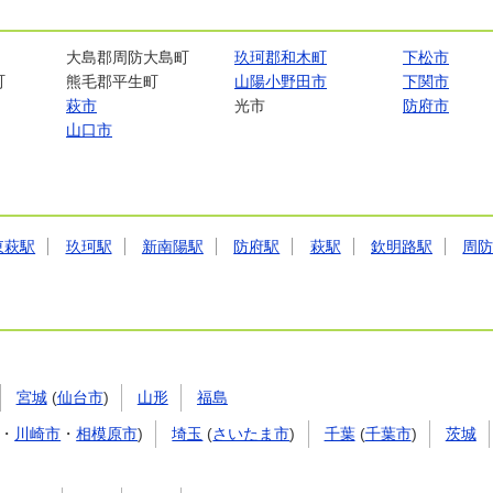
大島郡周防大島町
玖珂郡和木町
下松市
町
熊毛郡平生町
山陽小野田市
下関市
萩市
光市
防府市
山口市
東萩駅
玖珂駅
新南陽駅
防府駅
萩駅
欽明路駅
周
宮城
(
仙台市
)
山形
福島
・
川崎市
・
相模原市
)
埼玉
(
さいたま市
)
千葉
(
千葉市
)
茨城