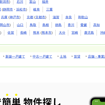
新潟市
)
石川
富山
福井
岡
(
静岡市
・
浜松市
)
岐阜
三重
兵庫
(
神戸市
)
京都
(
京都市
)
滋賀
奈良
和歌山
岡山市
)
山口
鳥取
島根
徳島
香川
愛媛
高知
市
)
佐賀
長崎
熊本
(
熊本市
)
大分
宮崎
鹿児島
沖
新築一戸建て
中古一戸建て
土地
賃貸
店舗・事業