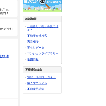
まざま。
ご案内！
地域情報
「住みたい街」を見つけ
待つだけ！
よう
不動産会社検索
家賃相場
暮らしデータ
マンションライブラリー
主物件
地図情報
不動産知識集
賃貸 部屋探しガイド
購入マニュアル
不動産用語集