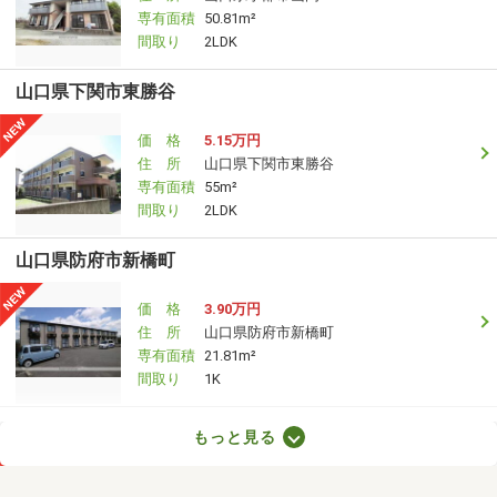
専有面積
50.81m²
間取り
2LDK
山口県下関市東勝谷
価 格
5.15万円
住 所
山口県下関市東勝谷
専有面積
55m²
間取り
2LDK
山口県防府市新橋町
価 格
3.90万円
住 所
山口県防府市新橋町
専有面積
21.81m²
間取り
1K
山口県山口市青葉台
もっと見る
価 格
4.20万円