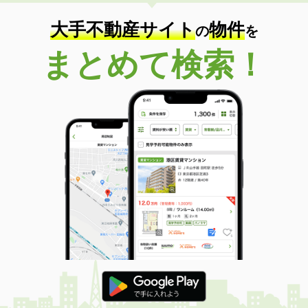
住 所
山口県防府市大字植松
専有面積
28.02m²
大手不動産サイト
物件
の
を
間取り
1K
まとめて検索！
山口県宇部市中村２丁目
価 格
3.80万円
住 所
山口県宇部市中村２丁目
専有面積
23.61m²
間取り
1K
山口県宇部市中村２丁目
価 格
4万円
住 所
山口県宇部市中村２丁目
専有面積
28.02m²
間取り
1K
山口県山口市大内矢田南６丁目
価 格
4.20万円