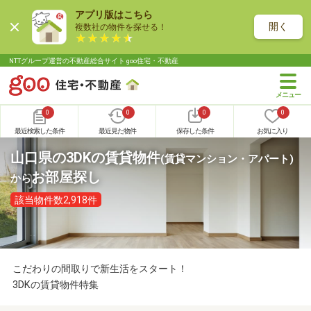
アプリ版はこちら
開く
複数社の物件を探せる！
NTTグループ運営の不動産総合サイト goo住宅・不動産
0
0
0
0
最近検索した条件
最近見た物件
保存した条件
お気に入り
山口県の3DKの賃貸物件
(賃貸マンション・アパート)
お部屋探し
から
該当物件数2,918件
こだわりの間取りで新生活をスタート！
3DKの賃貸物件特集