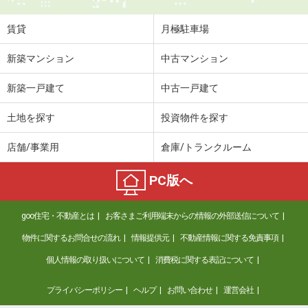
住 所
山口県山口市大内矢田南６丁目
専有面積
38.97m²
賃貸
月極駐車場
間取り
1LDK
新築マンション
中古マンション
山口県宇部市中村３
新築一戸建て
中古一戸建て
価 格
3.90万円
住 所
山口県宇部市中村３
土地を探す
投資物件を探す
専有面積
23.18m²
間取り
1K
店舗/事業用
倉庫/トランクルーム
山口県宇部市北琴芝１丁目
PC版へ
価 格
6.60万円
goo住宅・不動産とは
お客さまご利用端末からの情報の外部送信について
住 所
山口県宇部市北琴芝１丁目
専有面積
46.54m²
物件に関するお問合せの流れ
情報提供元
不動産情報に関する免責事項
間取り
1LDK
個人情報の取り扱いについて
消費税に関する表記について
山口県周南市大字須々万本郷
プライバシーポリシー
ヘルプ
お問い合わせ
運営会社