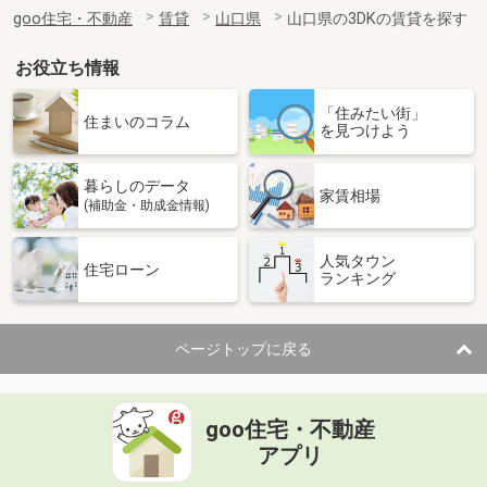
住 所
山口県山口市青葉台
goo住宅・不動産
賃貸
山口県
山口県の3DKの賃貸を探す
専有面積
45.89m²
間取り
1LDK
お役立ち情報
山口県宇部市西宇部北２丁目
「住みたい街」
住まいのコラム
を見つけよう
価 格
4.10万円
住 所
山口県宇部市西宇部北２丁目
暮らしのデータ
専有面積
22.35m²
家賃相場
(補助金・助成金情報)
間取り
1K
人気タウン
山口県下関市石神町
住宅ローン
ランキング
価 格
4.70万円
住 所
山口県下関市石神町
ページトップに戻る
専有面積
25.89m²
間取り
1K
goo住宅・不動産
山口県防府市大字植松
アプリ
価 格
4.50万円