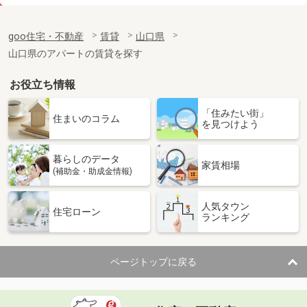
価 格
3.10万円
住 所
山口県宇部市大字西岐波
goo住宅・不動産
賃貸
山口県
専有面積
23.71m²
山口県のアパートの賃貸を探す
間取り
1K
お役立ち情報
山口県宇部市明神町１丁目
「住みたい街」
価 格
3.70万円
住まいのコラム
を見つけよう
住 所
山口県宇部市明神町１丁目
専有面積
22.7m²
暮らしのデータ
間取り
1K
家賃相場
(補助金・助成金情報)
山口県柳井市山根
人気タウン
住宅ローン
ランキング
価 格
4.40万円
住 所
山口県柳井市山根
専有面積
22.35m²
ページトップに戻る
間取り
1K
山口県下関市伊倉町１丁目