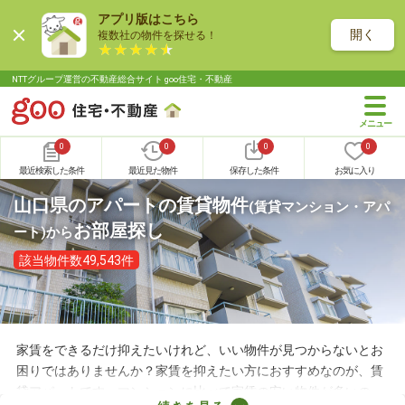
アプリ版はこちら
開く
複数社の物件を探せる！
NTTグループ運営の不動産総合サイト goo住宅・不動産
0
0
0
0
最近検索した条件
最近見た物件
保存した条件
お気に入り
山口県のアパートの賃貸物件
(賃貸マンション・アパ
お部屋探し
ート)
から
該当物件数49,543件
家賃をできるだけ抑えたいけれど、いい物件が見つからないとお
困りではありませんか？家賃を抑えたい方におすすめなのが、賃
貸アパートです。マンションに比べて家賃の安い物件が多いの