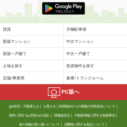
価 格
3.20万円
住 所
山口県宇部市大字西岐波
専有面積
23.71m²
間取り
1K
賃貸
月極駐車場
山口県防府市千日２丁目
新築マンション
中古マンション
価 格
3.80万円
新築一戸建て
中古一戸建て
住 所
山口県防府市千日２丁目
専有面積
20.28m²
土地を探す
投資物件を探す
間取り
1K
店舗/事業用
倉庫/トランクルーム
山口県光市虹ケ丘５丁目
PC版へ
価 格
4.70万円
住 所
山口県光市虹ケ丘５丁目
goo住宅・不動産とは
お客さまご利用端末からの情報の外部送信について
専有面積
46.63m²
間取り
3DK
物件に関するお問合せの流れ
情報提供元
不動産情報に関する免責事項
個人情報の取り扱いについて
消費税に関する表記について
山口県山口市大内御堀