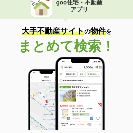
goo住宅・不動産
価 格
8.40万円
アプリ
住 所
山口県下関市伊倉町１丁目
専有面積
49.07m²
間取り
1LDK
大手不動産サイト
物件
の
を
山口県下関市武久町２
まとめて検索！
価 格
6.68万円
住 所
山口県下関市武久町２
専有面積
43.75m²
間取り
1LDK
山口県下関市豊浦町大字川棚
価 格
3.90万円
住 所
山口県下関市豊浦町大字川棚
専有面積
50.27m²
間取り
2LDK
山口県宇部市大字西岐波