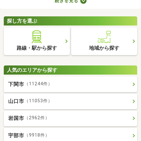
続きを見る
で、月々の支出を抑えられますよ。ここでは、おすすめの賃貸ア
パートを紹介します。間取りや家賃が異なるため、いくつかの物
件を見比べてみましょう。
探し方を選ぶ
路線・駅から探す
地域から探す
人気のエリアから探す
下関市
（11244件）
山口市
（11053件）
岩国市
（2962件）
宇部市
（9918件）