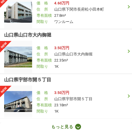
価 格
4.60万円
住 所
山口県下関市長府松小田本町
専有面積
27.8m²
間取り
ワンルーム
山口県山口市大内御堀
価 格
3.50万円
住 所
山口県山口市大内御堀
専有面積
22.35m²
間取り
1K
山口県宇部市開５丁目
価 格
3.50万円
住 所
山口県宇部市開５丁目
専有面積
23.18m²
間取り
1K
山口県宇部市大字西岐波
もっと見る