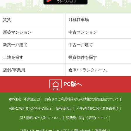
住 所
山口県防府市大字大崎
専有面積
26.08m²
間取り
1K
賃貸
月極駐車場
山口県防府市大字高井
新築マンション
中古マンション
価 格
4.10万円
新築一戸建て
中古一戸建て
住 所
山口県防府市大字高井
専有面積
23.18m²
土地を探す
投資物件を探す
間取り
1K
店舗/事業用
倉庫/トランクルーム
山口県下関市生野町１丁目
PC版へ
価 格
5.20万円
住 所
山口県下関市生野町１丁目
goo住宅・不動産とは
お客さまご利用端末からの情報の外部送信について
専有面積
53.28m²
間取り
3DK
物件に関するお問合せの流れ
情報提供元
不動産情報に関する免責事項
個人情報の取り扱いについて
消費税に関する表記について
山口県防府市大字大崎
プライバシーポリシー
ヘルプ
お問い合わせ
運営会社