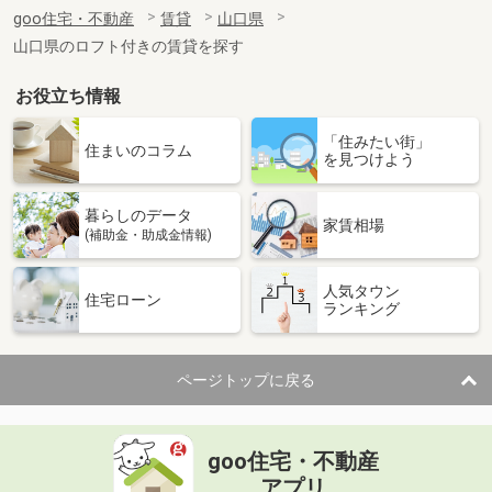
住 所
山口県岩国市玖珂町
goo住宅・不動産
賃貸
山口県
専有面積
57.22m²
山口県のロフト付きの賃貸を探す
間取り
2LDK
お役立ち情報
山口県下松市清瀬町２丁目
「住みたい街」
価 格
6.90万円
住まいのコラム
を見つけよう
住 所
山口県下松市清瀬町２丁目
専有面積
32.8m²
暮らしのデータ
間取り
1LDK
家賃相場
(補助金・助成金情報)
山口県岩国市玖珂町
人気タウン
住宅ローン
ランキング
価 格
3.60万円
住 所
山口県岩国市玖珂町
専有面積
42.98m²
ページトップに戻る
間取り
2DK
山口県下関市富任町６丁目
goo住宅・不動産
価 格
5.40万円
アプリ