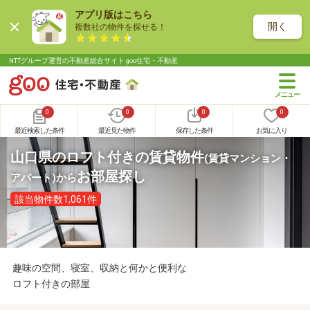
アプリ版はこちら
開く
複数社の物件を探せる！
NTTグループ運営の不動産総合サイト goo住宅・不動産
0
0
0
0
最近検索した条件
最近見た物件
保存した条件
お気に入り
山口県のロフト付きの賃貸物件
(賃貸マンション・
お部屋探し
アパート)
から
該当物件数1,061件
趣味の空間、寝室、収納と何かと便利な
ロフト付きの部屋