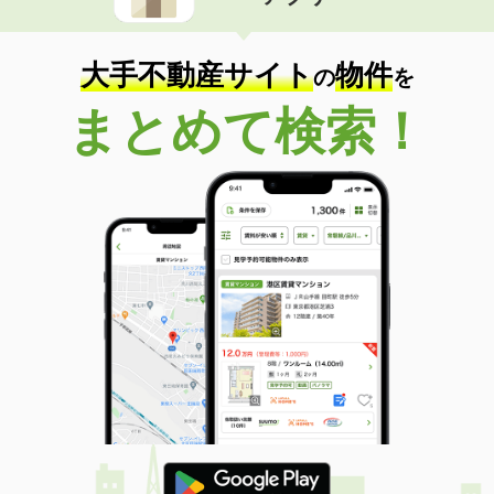
住 所
山口県下関市富任町６丁目
専有面積
59.13m²
間取り
3DK
大手不動産サイト
物件
の
を
山口県岩国市装束町１丁目
まとめて検索！
価 格
5.50万円
住 所
山口県岩国市装束町１丁目
専有面積
48.52m²
間取り
3DK
山口県山口市泉都町
価 格
4.50万円
住 所
山口県山口市泉都町
専有面積
26.49m²
間取り
1K
山口県防府市大字大崎
価 格
4.30万円