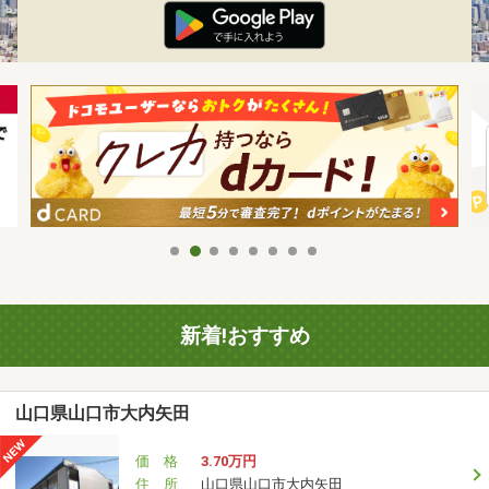
新着!おすすめ
山口県山口市大内矢田
価 格
3.70万円
住 所
山口県山口市大内矢田