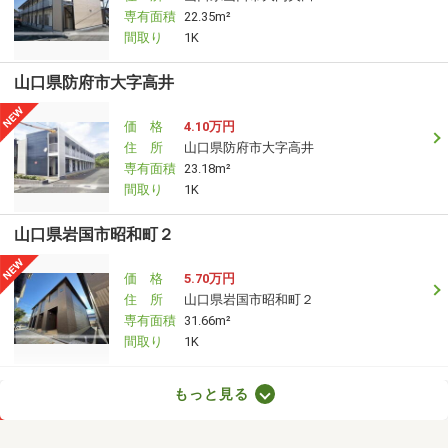
専有面積
22.35m²
間取り
1K
山口県防府市大字高井
価 格
4.10万円
住 所
山口県防府市大字高井
専有面積
23.18m²
間取り
1K
山口県岩国市昭和町２
価 格
5.70万円
住 所
山口県岩国市昭和町２
専有面積
31.66m²
間取り
1K
山口県岩国市玖珂町
もっと見る
価 格
3.95万円