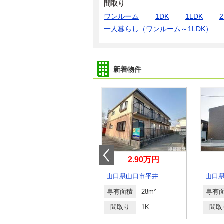
間取り
ワンルーム
1DK
1LDK
2
一人暮らし（ワンルーム～1LDK）
新着物件
3.90万円
2.90万円
山口県宇部市川添１丁目
山口県山口市平井
山口
専有面積
23.18m²
専有面積
28m²
専有
間取り
1K
間取り
1K
間取