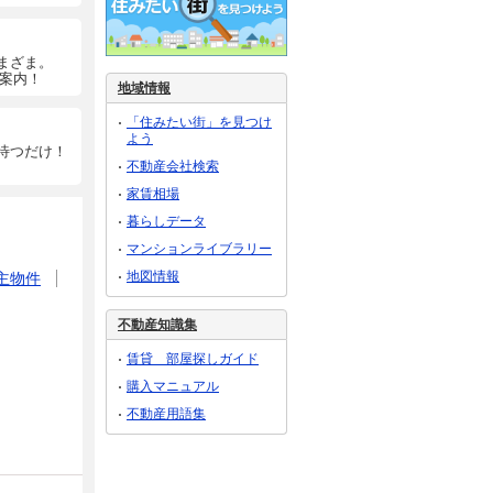
まざま。
ご案内！
地域情報
「住みたい街」を見つけ
よう
待つだけ！
不動産会社検索
家賃相場
暮らしデータ
マンションライブラリー
地図情報
主物件
不動産知識集
賃貸 部屋探しガイド
購入マニュアル
不動産用語集