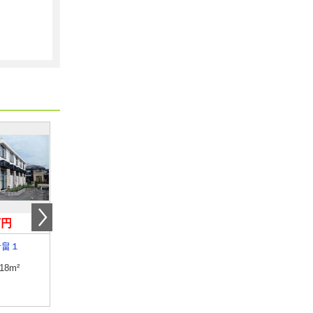
万円
4万円
5万円
岩畠１
山口県宇部市西宇部南２
山口県美祢市大嶺町東
.18m²
専有面積
22.35m²
専有面積
28.02m²
間取り
1K
間取り
1K