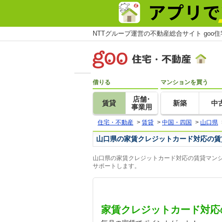
NTTグループ運営の不動産総合サイト goo
借りる
マンションを買う
店舗･
賃貸
新築
中
事業用
住宅・不動産
>
賃貸
>
中国・四国
>
山口県
山口県の家賃クレジットカード対応の賃
山口県の家賃クレジットカード対応の賃貸マンシ
サポートします。
家賃クレジットカード対応