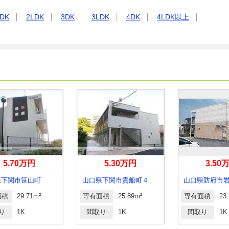
DK
2LDK
3DK
3LDK
4DK
4LDK以上
5.70万円
5.30万円
3.50
県下関市笹山町
山口県下関市貴船町４
山口県防府市
面積
29.71m²
専有面積
25.89m²
専有面積
23
り
1K
間取り
1K
間取り
1K