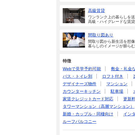
高級賃貸
ワンランク上の暮らしを送
高級・ハイグレードな賃貸
間取り図あり
間取り図から新生活を想像
暮らしのイメージが膨らむ
特徴
Webで見学予約可能
敷金・礼金
バス・トイレ別
ロフト付き
デザイナーズ物件
マンション
カウンターキッチン
駐車場
家賃クレジットカード対応
更新
タワーマンション（高層マンション）
新婚・カップル・同棲向け
イン
ルーフバルコニー