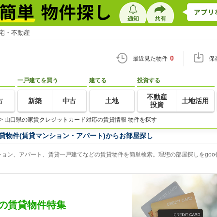
住宅・不動産
0
最近見た物件
保
一戸建てを買う
建てる
投資する
不動産
古
新築
中古
土地
土地活用
投資
>
山口県の家賃クレジットカード対応の賃貸情報 物件を探す
貸物件(賃貸マンション・アパート)からお部屋探し
ョン、アパート、賃貸一戸建てなどの賃貸物件を簡単検索。理想の部屋探しをgoo
の賃貸物件特集