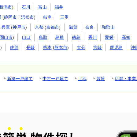
新潟市
)
石川
富山
福井
岡
(
静岡市
・
浜松市
)
岐阜
三重
兵庫
(
神戸市
)
京都
(
京都市
)
滋賀
奈良
和歌山
岡山市
)
山口
鳥取
島根
徳島
香川
愛媛
高知
市
)
佐賀
長崎
熊本
(
熊本市
)
大分
宮崎
鹿児島
沖
新築一戸建て
中古一戸建て
土地
賃貸
店舗・事業