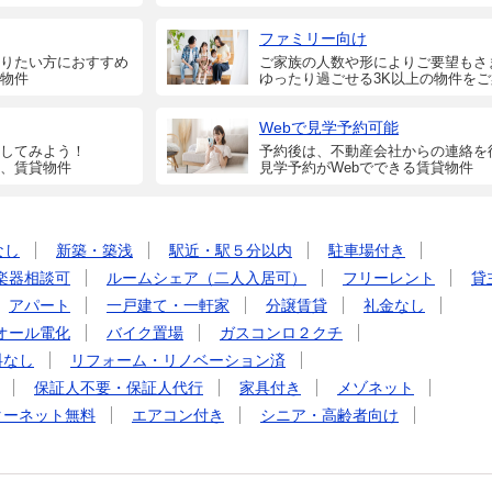
ファミリー向け
りたい方におすすめ
ご家族の人数や形によりご要望もさ
物件
ゆったり過ごせる3K以上の物件を
Webで見学予約可能
してみよう！
予約後は、不動産会社からの連絡を
、賃貸物件
見学予約がWebでできる賃貸物件
なし
新築・築浅
駅近・駅５分以内
駐車場付き
楽器相談可
ルームシェア（二人入居可）
フリーレント
貸
アパート
一戸建て・一軒家
分譲賃貸
礼金なし
オール電化
バイク置場
ガスコンロ２クチ
料なし
リフォーム・リノベーション済
保証人不要・保証人代行
家具付き
メゾネット
ターネット無料
エアコン付き
シニア・高齢者向け