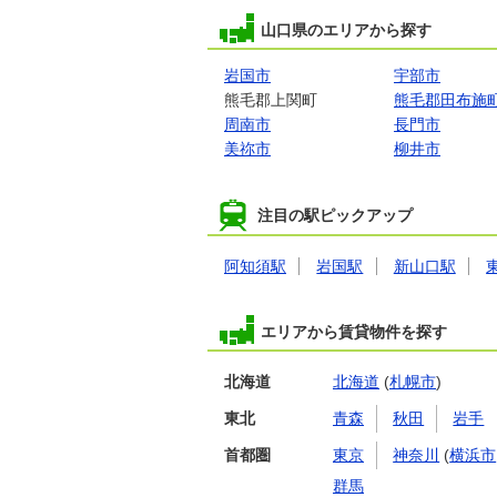
山口県のエリアから探す
岩国市
宇部市
熊毛郡上関町
熊毛郡田布施
周南市
長門市
美祢市
柳井市
注目の駅ピックアップ
阿知須駅
岩国駅
新山口駅
エリアから賃貸物件を探す
北海道
北海道
(
札幌市
)
東北
青森
秋田
岩手
首都圏
東京
神奈川
(
横浜市
群馬