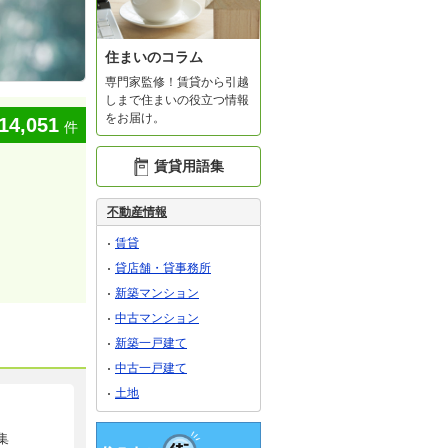
住まいのコラム
専門家監修！賃貸から引越
しまで住まいの役立つ情報
をお届け。
14,051
件
賃貸用語集
不動産情報
賃貸
貸店舗・貸事務所
新築マンション
中古マンション
新築一戸建て
中古一戸建て
土地
集