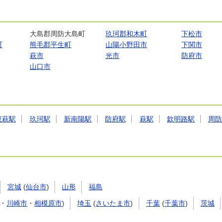
大島郡周防大島町
玖珂郡和木町
下松市
町
熊毛郡平生町
山陽小野田市
下関市
萩市
光市
防府市
山口市
東萩駅
玖珂駅
新南陽駅
防府駅
萩駅
欽明路駅
周
宮城
(
仙台市
)
山形
福島
・
川崎市
・
相模原市
)
埼玉
(
さいたま市
)
千葉
(
千葉市
)
茨城