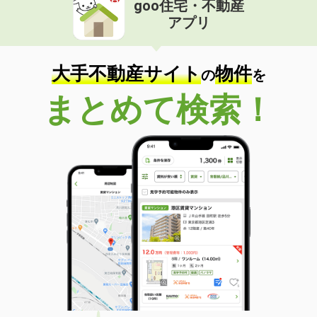
goo住宅・不動産
価 格
4.50万円
アプリ
住 所
山口県防府市大字植松
専有面積
28.02m²
間取り
1K
大手不動産サイト
物件
の
を
山口県宇部市中村２丁目
まとめて検索！
価 格
3.80万円
住 所
山口県宇部市中村２丁目
専有面積
23.61m²
間取り
1K
山口県宇部市中村２丁目
価 格
4万円
住 所
山口県宇部市中村２丁目
専有面積
28.02m²
間取り
1K
山口県山口市大内矢田南６丁目