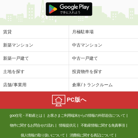
価 格
4.20万円
住 所
山口県山口市大内矢田南６丁目
専有面積
38.97m²
間取り
1LDK
賃貸
月極駐車場
山口県宇部市中村３
新築マンション
中古マンション
価 格
3.90万円
新築一戸建て
中古一戸建て
住 所
山口県宇部市中村３
専有面積
23.18m²
土地を探す
投資物件を探す
間取り
1K
店舗/事業用
倉庫/トランクルーム
山口県宇部市北琴芝１丁目
PC版へ
価 格
6.60万円
住 所
山口県宇部市北琴芝１丁目
goo住宅・不動産とは
お客さまご利用端末からの情報の外部送信について
専有面積
46.54m²
間取り
1LDK
物件に関するお問合せの流れ
情報提供元
不動産情報に関する免責事項
個人情報の取り扱いについて
消費税に関する表記について
山口県周南市大字須々万本郷