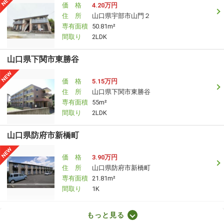
価 格
4.20万円
住 所
山口県宇部市山門２
専有面積
50.81m²
間取り
2LDK
山口県下関市東勝谷
価 格
5.15万円
住 所
山口県下関市東勝谷
専有面積
55m²
間取り
2LDK
山口県防府市新橋町
価 格
3.90万円
住 所
山口県防府市新橋町
専有面積
21.81m²
間取り
1K
山口県山口市青葉台
もっと見る