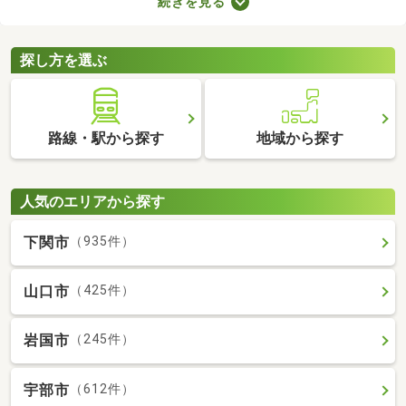
続きを見る
を選ぶときは、間取り・設備・家賃などをチェックすることがお
すすめ。複数の条件を見比べて、希望や好みにぴったりのお部屋
を見つけましょう。
探し方を選ぶ
路線・駅から探す
地域から探す
人気のエリアから探す
下関市
（935件）
山口市
（425件）
岩国市
（245件）
宇部市
（612件）