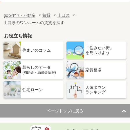
価 格
4.20万円
住 所
山口県山口市青葉台
goo住宅・不動産
賃貸
山口県
専有面積
45.89m²
山口県のワンルームの賃貸を探す
間取り
1LDK
お役立ち情報
山口県宇部市西宇部北２丁目
「住みたい街」
価 格
4.10万円
住まいのコラム
を見つけよう
住 所
山口県宇部市西宇部北２丁目
専有面積
22.35m²
暮らしのデータ
間取り
1K
家賃相場
(補助金・助成金情報)
山口県下関市石神町
人気タウン
住宅ローン
ランキング
価 格
4.70万円
住 所
山口県下関市石神町
専有面積
25.89m²
ページトップに戻る
間取り
1K
山口県防府市大字植松