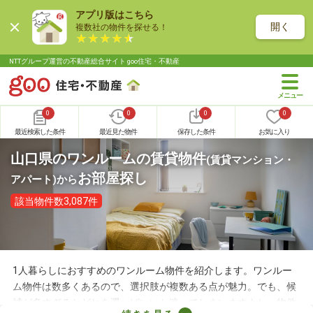
アプリ版はこちら
開く
複数社の物件を探せる！
NTTグループ運営の不動産総合サイト goo住宅・不動産
0
0
0
0
最近検索した条件
最近見た物件
保存した条件
お気に入り
山口県のワンルームの賃貸物件
(賃貸マンション・
お部屋探し
アパート)
から
該当物件数3,087件
1人暮らしにおすすめのワンルーム物件を紹介します。ワンルー
ム物件は数多くあるので、選択肢が複数ある点が魅力。でも、候
補が多すぎるとどれを選べばいいか迷ってしまいますよね。物件