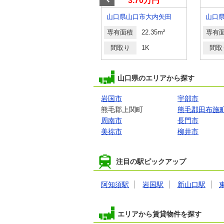
6.20万円
3.70万円
山口県山口市幸町
山口県山口市大内矢田
山口
専有面積
42.54m²
専有面積
22.35m²
専有
間取り
1LDK
間取り
1K
間取
山口県のエリアから探す
岩国市
宇部市
熊毛郡上関町
熊毛郡田布施
周南市
長門市
美祢市
柳井市
注目の駅ピックアップ
阿知須駅
岩国駅
新山口駅
エリアから賃貸物件を探す