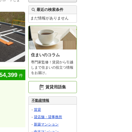
サポートしま
最近の検索条件
まだ情報がありません
住まいのコラム
専門家監修！賃貸から引越
しまで住まいの役立つ情報
をお届け。
54,399
件
賃貸用語集
不動産情報
賃貸
貸店舗・貸事務所
新築マンション
中古マンション