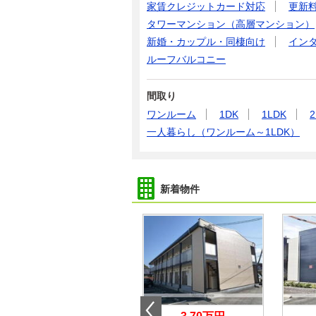
家賃クレジットカード対応
更新
タワーマンション（高層マンション）
新婚・カップル・同棲向け
イン
ルーフバルコニー
間取り
ワンルーム
1DK
1LDK
2
一人暮らし（ワンルーム～1LDK）
新着物件