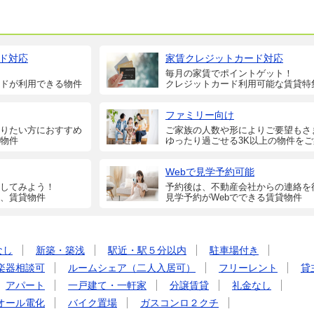
ド対応
家賃クレジットカード対応
毎月の家賃でポイントゲット！
ドが利用できる物件
クレジットカード利用可能な賃貸特
ファミリー向け
りたい方におすすめ
ご家族の人数や形によりご要望もさ
物件
ゆったり過ごせる3K以上の物件を
Webで見学予約可能
してみよう！
予約後は、不動産会社からの連絡を
、賃貸物件
見学予約がWebでできる賃貸物件
なし
新築・築浅
駅近・駅５分以内
駐車場付き
楽器相談可
ルームシェア（二人入居可）
フリーレント
貸
アパート
一戸建て・一軒家
分譲賃貸
礼金なし
オール電化
バイク置場
ガスコンロ２クチ