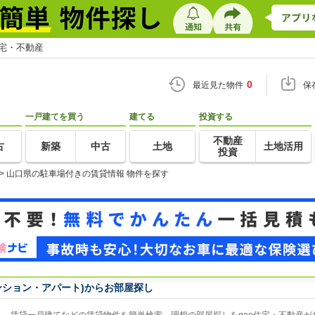
住宅・不動産
0
最近見た物件
保
一戸建てを買う
建てる
投資する
不動産
古
新築
中古
土地
土地活用
投資
>
山口県の駐車場付きの賃貸情報 物件を探す
ンション・アパート)からお部屋探し