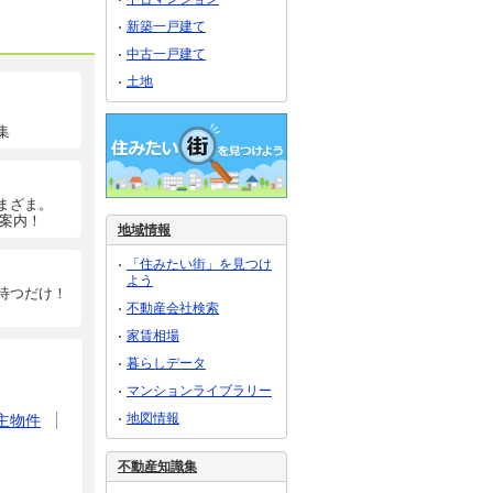
新築一戸建て
中古一戸建て
土地
集
まざま。
ご案内！
地域情報
「住みたい街」を見つけ
よう
待つだけ！
不動産会社検索
家賃相場
暮らしデータ
マンションライブラリー
地図情報
主物件
不動産知識集