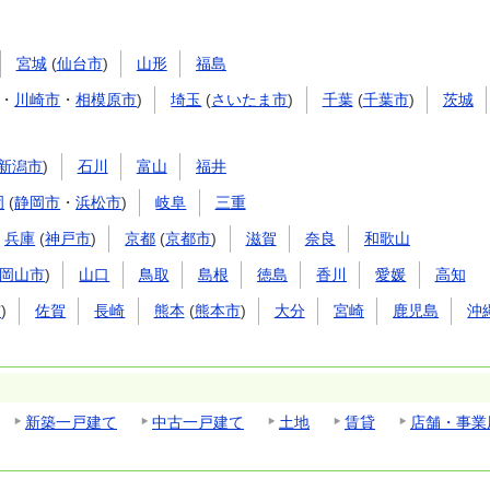
宮城
(
仙台市
)
山形
福島
・
川崎市
・
相模原市
)
埼玉
(
さいたま市
)
千葉
(
千葉市
)
茨城
新潟市
)
石川
富山
福井
岡
(
静岡市
・
浜松市
)
岐阜
三重
兵庫
(
神戸市
)
京都
(
京都市
)
滋賀
奈良
和歌山
岡山市
)
山口
鳥取
島根
徳島
香川
愛媛
高知
市
)
佐賀
長崎
熊本
(
熊本市
)
大分
宮崎
鹿児島
沖
新築一戸建て
中古一戸建て
土地
賃貸
店舗・事業