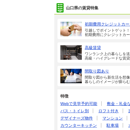
山口県の賃貸特集
初期費用クレジットカー
引越しでポイントゲット！
初期費用にクレジットカー
高級賃貸
ワンランク上の暮らしを送
高級・ハイグレードな賃貸
間取り図あり
間取り図から新生活を想像
暮らしのイメージが膨らむ
特徴
Webで見学予約可能
敷金・礼金
バス・トイレ別
ロフト付き
デザイナーズ物件
マンション
カウンターキッチン
駐車場