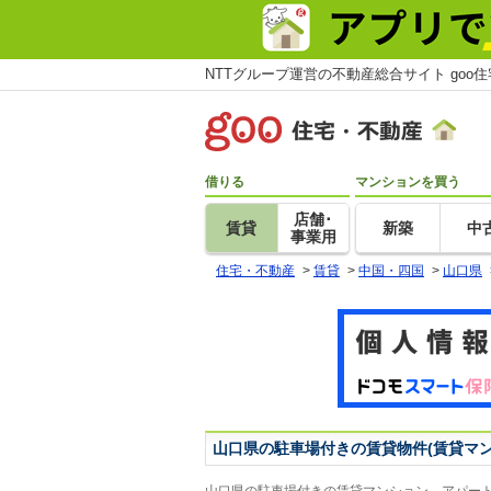
NTTグループ運営の不動産総合サイト goo
借りる
マンションを買う
店舗･
賃貸
新築
中
事業用
住宅・不動産
>
賃貸
>
中国・四国
>
山口県
山口県の駐車場付きの賃貸物件(賃貸マ