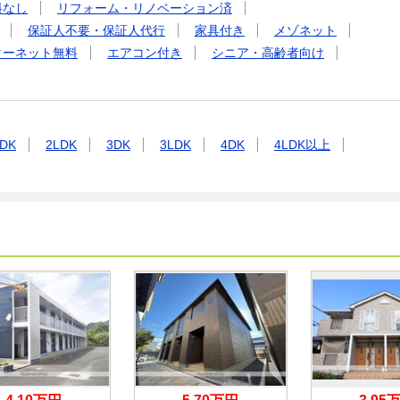
料なし
リフォーム・リノベーション済
保証人不要・保証人代行
家具付き
メゾネット
ターネット無料
エアコン付き
シニア・高齢者向け
DK
2LDK
3DK
3LDK
4DK
4LDK以上