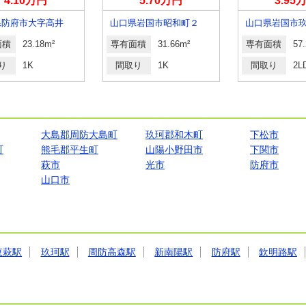
4.10万円
5.70万円
3.95
県防府市大字高井
山口県岩国市昭和町２
山口県岩国市
面積
23.18m²
専有面積
31.66m²
専有面積
57
り
1K
間取り
1K
間取り
2L
大島郡周防大島町
玖珂郡和木町
下松市
町
熊毛郡平生町
山陽小野田市
下関市
萩市
光市
防府市
山口市
東萩駅
玖珂駅
周防高森駅
新南陽駅
防府駅
欽明路駅