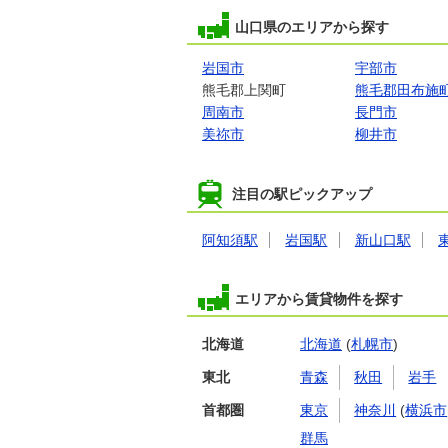
山口県のエリアから探す
岩国市
宇部市
熊毛郡上関町
熊毛郡田布施
周南市
長門市
美祢市
柳井市
注目の駅ピックアップ
阿知須駅
岩国駅
新山口駅
エリアから賃貸物件を探す
北海道
北海道
(
札幌市
)
東北
青森
秋田
岩手
首都圏
東京
神奈川
(
横浜市
群馬