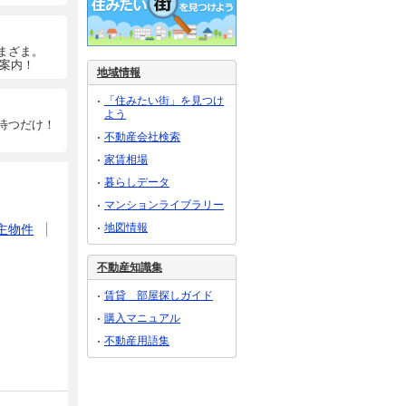
まざま。
ご案内！
地域情報
「住みたい街」を見つけ
よう
待つだけ！
不動産会社検索
家賃相場
暮らしデータ
マンションライブラリー
地図情報
主物件
不動産知識集
賃貸 部屋探しガイド
購入マニュアル
不動産用語集