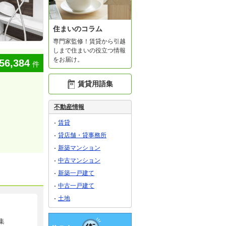
住まいのコラム
専門家監修！賃貸から引越
しまで住まいの役立つ情報
をお届け。
56,384
件
賃貸用語集
不動産情報
賃貸
貸店舗・貸事務所
新築マンション
中古マンション
新築一戸建て
中古一戸建て
土地
集