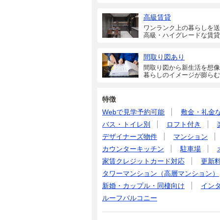
高級賃貸
ワンランク上の暮らしを送
高級・ハイグレードな賃貸
間取り図あり
間取り図から新生活を想像
暮らしのイメージが膨らむ
特徴
Webで見学予約可能
敷金・礼金
バス・トイレ別
ロフト付き
デザイナーズ物件
マンション
カウンターキッチン
駐車場
家賃クレジットカード対応
更新
タワーマンション（高層マンション）
新婚・カップル・同棲向け
イン
ルーフバルコニー