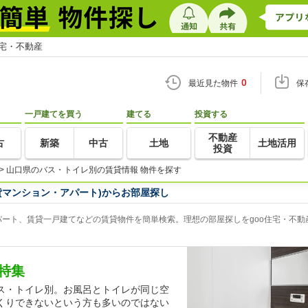
住宅・不動産
0
最近見た物件
保
一戸建てを買う
建てる
投資する
不動産
古
新築
中古
土地
土地活用
投資
>
山口県のバス・トイレ別の賃貸情報 物件を探す
貸マンション・アパート)からお部屋探し
ート、賃貸一戸建てなどの賃貸物件を簡単検索。理想の部屋探しをgoo住宅・不動
特集
ス・トイレ別。お風呂とトイレが同じ空
くりできないという方も多いのではない