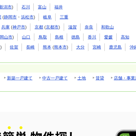
新潟市
)
石川
富山
福井
岡
(
静岡市
・
浜松市
)
岐阜
三重
兵庫
(
神戸市
)
京都
(
京都市
)
滋賀
奈良
和歌山
岡山市
)
山口
鳥取
島根
徳島
香川
愛媛
高知
市
)
佐賀
長崎
熊本
(
熊本市
)
大分
宮崎
鹿児島
沖
新築一戸建て
中古一戸建て
土地
賃貸
店舗・事業