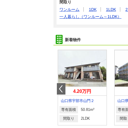
間取り
ワンルーム
1DK
1LDK
2
一人暮らし（ワンルーム～1LDK）
新着物件
4.75万円
4.20万円
山口県防府市大字新田
山口県宇部市山門２
山口
専有面積
56.09m²
専有面積
50.81m²
専有
間取り
3DK
間取り
2LDK
間取