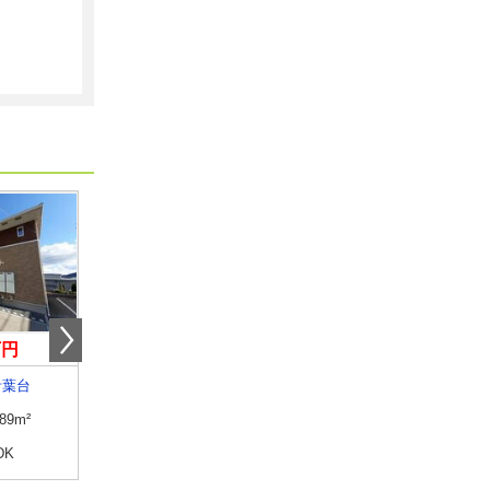
万円
4.10万円
4.70万円
青葉台
山口県宇部市西宇部北２丁目
山口県下関市石神町
.89m²
専有面積
22.35m²
専有面積
25.89m²
DK
間取り
1K
間取り
1K