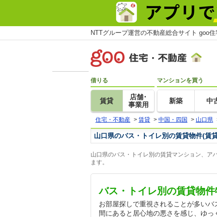
NTTグループ運営の不動産総合サイト goo
借りる
マンションを買う
店舗･
賃貸
新築
中
事業用
住宅・不動産
>
賃貸
>
中国・四国
>
山口県
山口県のバス・トイレ別の賃貸物件(賃
山口県のバス・トイレ別の賃貸マンション、アパ
ます。
バス・トイレ別の賃貸物件
お部屋探しで重視されることが多いバ
間にあると居心地の悪さを感じ、ゆっ