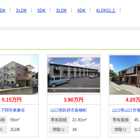
DK
2LDK
3DK
3LDK
4DK
4LDK以上
5.15万円
3.90万円
4.20
県下関市東勝谷
山口県防府市新橋町
山口県山口市
面積
55m²
専有面積
21.81m²
専有面積
45
り
2LDK
間取り
1K
間取り
1L