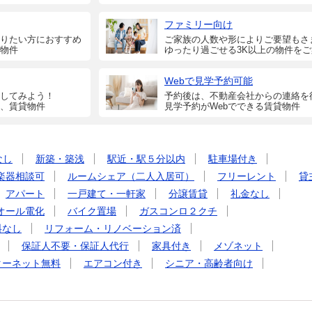
ファミリー向け
りたい方におすすめ
ご家族の人数や形によりご要望もさ
物件
ゆったり過ごせる3K以上の物件を
Webで見学予約可能
してみよう！
予約後は、不動産会社からの連絡を
、賃貸物件
見学予約がWebでできる賃貸物件
なし
新築・築浅
駅近・駅５分以内
駐車場付き
楽器相談可
ルームシェア（二人入居可）
フリーレント
貸
アパート
一戸建て・一軒家
分譲賃貸
礼金なし
オール電化
バイク置場
ガスコンロ２クチ
料なし
リフォーム・リノベーション済
保証人不要・保証人代行
家具付き
メゾネット
ターネット無料
エアコン付き
シニア・高齢者向け