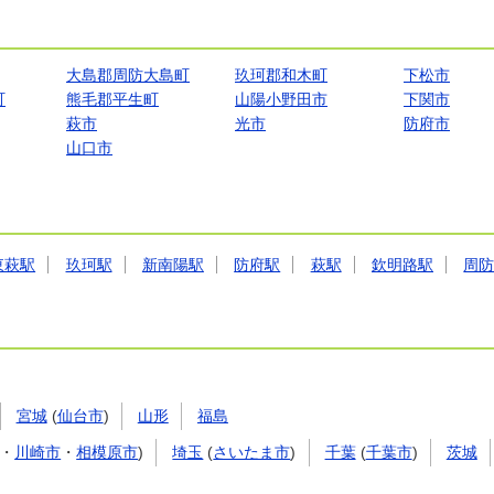
大島郡周防大島町
玖珂郡和木町
下松市
町
熊毛郡平生町
山陽小野田市
下関市
萩市
光市
防府市
山口市
東萩駅
玖珂駅
新南陽駅
防府駅
萩駅
欽明路駅
周
宮城
(
仙台市
)
山形
福島
・
川崎市
・
相模原市
)
埼玉
(
さいたま市
)
千葉
(
千葉市
)
茨城