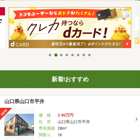
新着!おすすめ
山口県山口市平井
価 格
2.90万円
住 所
山口県山口市平井
専有面積
28m²
間取り
1K