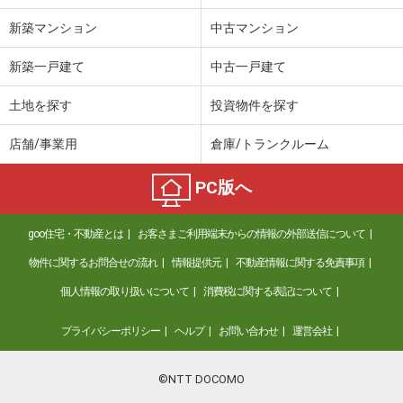
間取り
1K
新築マンション
中古マンション
山口県柳井市山根
新築一戸建て
中古一戸建て
価 格
5.10万円
住 所
山口県柳井市山根
土地を探す
投資物件を探す
専有面積
26.5m²
間取り
ワンルーム
店舗/事業用
倉庫/トランクルーム
山口県下松市望町１丁目
PC版へ
価 格
7.80万円
goo住宅・不動産とは
お客さまご利用端末からの情報の外部送信について
住 所
山口県下松市望町１丁目
専有面積
69.18m²
物件に関するお問合せの流れ
情報提供元
不動産情報に関する免責事項
間取り
2LDK
個人情報の取り扱いについて
消費税に関する表記について
山口県光市浅江７丁目
プライバシーポリシー
ヘルプ
お問い合わせ
運営会社
価 格
6.20万円
住 所
山口県光市浅江７丁目
©NTT DOCOMO
専有面積
58.33m²