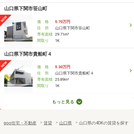
山口県下関市笹山町
価 格
5.70万円
住 所
山口県下関市笹山町
専有面積
29.71m²
間取り
1K
山口県下関市貴船町４
価 格
5.30万円
住 所
山口県下関市貴船町４
専有面積
25.89m²
間取り
1K
山口県防府市岩畠１
もっと見る
価 格
3.50万円
住 所
山口県防府市岩畠１
goo住宅・不動産
賃貸
山口県
山口県の4DKの賃貸を探す
専有面積
23.18m²
間取り
1K