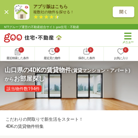
アプリ版はこちら
開く
複数社の物件を探せる！
NTTグループ運営の不動産総合サイト goo住宅・不動産
0
0
0
0
最近検索した条件
最近見た物件
保存した条件
お気に入り
山口県の4DKの賃貸物件
(賃貸マンション・アパート)
お部屋探し
から
該当物件数194件
こだわりの間取りで新生活をスタート！
4DKの賃貸物件特集