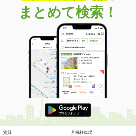
まとめて検索！
山口県下松市瑞穂町３丁目
価 格
6.40万円
住 所
山口県下松市瑞穂町３丁目
専有面積
40.29m²
間取り
1LDK
山口県山口市矢原
価 格
4.10万円
住 所
山口県山口市矢原
専有面積
23.61m²
間取り
1K
山口県岩国市南岩国町４
価 格
5.50万円
住 所
山口県岩国市南岩国町４
専有面積
28.02m²
賃貸
月極駐車場