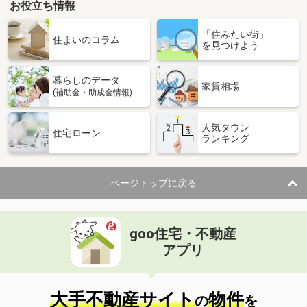
お役立ち情報
山口県宇部市西宇部南２
「住みたい街」
住まいのコラム
を見つけよう
価 格
4万円
住 所
山口県宇部市西宇部南２
暮らしのデータ
専有面積
22.35m²
家賃相場
(補助金・助成金情報)
間取り
1K
人気タウン
山口県美祢市大嶺町東分
住宅ローン
ランキング
価 格
5万円
住 所
山口県美祢市大嶺町東分
ページトップに戻る
専有面積
28.02m²
間取り
1K
goo住宅・不動産
山口県宇部市則貞１
アプリ
価 格
3.80万円
住 所
山口県宇部市則貞１
専有面積
23.18m²
大手不動産サイト
物件
の
を
間取り
1K