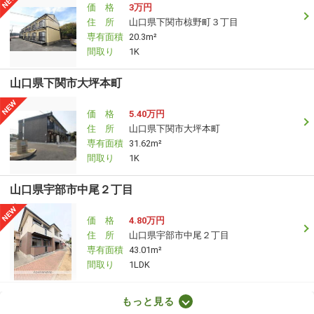
価 格
3万円
住 所
山口県下関市椋野町３丁目
専有面積
20.3m²
間取り
1K
山口県下関市大坪本町
価 格
5.40万円
住 所
山口県下関市大坪本町
専有面積
31.62m²
間取り
1K
山口県宇部市中尾２丁目
価 格
4.80万円
住 所
山口県宇部市中尾２丁目
専有面積
43.01m²
間取り
1LDK
山口県下関市菊川町大字田部
もっと見る