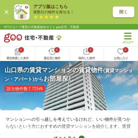
アプリ版はこちら
開く
複数社の物件を探せる！
NTTグループ運営の不動産総合サイト goo住宅・不動産
0
0
0
0
最近検索した条件
最近見た物件
保存した条件
お気に入り
山口県の賃貸マンションの賃貸物件
(賃貸マンショ
お部屋探し
ン・アパート)
から
該当物件数7,725件
マンションへの引っ越しを考えているけれど、いい物件が見つか
らないという方におすすめの賃貸マンションを紹介します。賃貸
マンションは、物件別に間取りや設備、内装などが異なります。