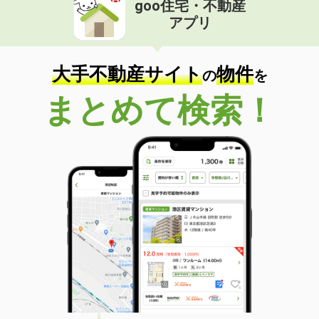
goo住宅・不動産
価 格
3.80万円
アプリ
住 所
山口県山口市平井
専有面積
23.18m²
間取り
1K
大手不動産サイト
物件
の
を
山口県防府市大字仁井令
まとめて検索！
価 格
4.75万円
住 所
山口県防府市大字仁井令
専有面積
45.72m²
間取り
1LDK
山口県下関市吉見里町２
価 格
4.90万円
住 所
山口県下関市吉見里町２
専有面積
55.86m²
間取り
2LDK
山口県下関市伊倉新町２