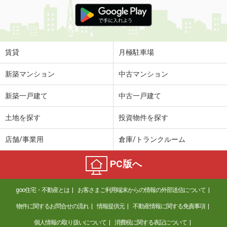
価 格
8万円
住 所
山口県下関市伊倉新町２
専有面積
58.07m²
間取り
2LDK
賃貸
月極駐車場
山口県下関市彦島田の首町２
新築マンション
中古マンション
価 格
6.48万円
新築一戸建て
中古一戸建て
住 所
山口県下関市彦島田の首町２
専有面積
55.58m²
土地を探す
投資物件を探す
間取り
2LDK
店舗/事業用
倉庫/トランクルーム
山口県下関市彦島迫町１
PC版へ
価 格
4.90万円
住 所
山口県下関市彦島迫町１
goo住宅・不動産とは
お客さまご利用端末からの情報の外部送信について
専有面積
46.06m²
間取り
1LDK
物件に関するお問合せの流れ
情報提供元
不動産情報に関する免責事項
個人情報の取り扱いについて
消費税に関する表記について
山口県下関市清末鞍馬１