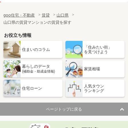
価 格
5.98万円
住 所
山口県下関市菊川町大字田部
goo住宅・不動産
賃貸
山口県
専有面積
45.11m²
山口県の賃貸マンションの賃貸を探す
間取り
2DK
お役立ち情報
山口県防府市大字仁井令
「住みたい街」
価 格
4.75万円
住まいのコラム
を見つけよう
住 所
山口県防府市大字仁井令
専有面積
45.72m²
暮らしのデータ
間取り
1LDK
家賃相場
(補助金・助成金情報)
山口県山口市金古曽町
人気タウン
住宅ローン
ランキング
価 格
6.60万円
住 所
山口県山口市金古曽町
専有面積
180m²
ページトップに戻る
間取り
5K
山口県山口市平井