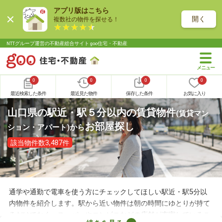
アプリ版はこちら
開く
複数社の物件を探せる！
NTTグループ運営の不動産総合サイト goo住宅・不動産
0
0
0
0
最近検索した条件
最近見た物件
保存した条件
お気に入り
山口県の駅近・駅５分以内の賃貸物件
(賃貸マン
お部屋探し
ション・アパート)
から
該当物件数3,487件
通学や通勤で電車を使う方にチェックしてほしい駅近・駅5分以
内物件を紹介します。駅から近い物件は朝の時間にゆとりが持て
るだけでなく、スーパーやコンビニなどの店舗が充実しているこ