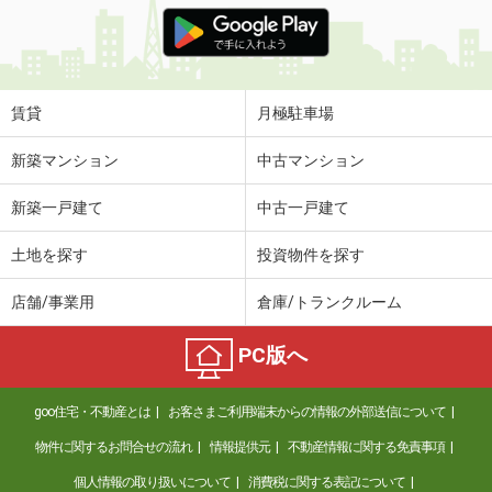
価 格
5.50万円
住 所
山口県岩国市南岩国町４
専有面積
28.02m²
間取り
1K
賃貸
月極駐車場
山口県柳井市山根
新築マンション
中古マンション
価 格
5.10万円
新築一戸建て
中古一戸建て
住 所
山口県柳井市山根
専有面積
26.5m²
土地を探す
投資物件を探す
間取り
ワンルーム
店舗/事業用
倉庫/トランクルーム
山口県下松市望町１丁目
PC版へ
価 格
7.80万円
住 所
山口県下松市望町１丁目
goo住宅・不動産とは
お客さまご利用端末からの情報の外部送信について
専有面積
69.18m²
間取り
2LDK
物件に関するお問合せの流れ
情報提供元
不動産情報に関する免責事項
個人情報の取り扱いについて
消費税に関する表記について
山口県光市浅江７丁目