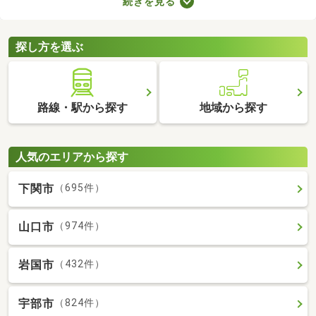
続きを見る
とも魅力。物件数も多いので、間取りや家賃などから自由に選べ
ます。理想の駅近物件を見つけて、快適な生活をスタートしまし
ょう。
探し方を選ぶ
路線・駅から探す
地域から探す
人気のエリアから探す
下関市
（695件）
山口市
（974件）
岩国市
（432件）
宇部市
（824件）