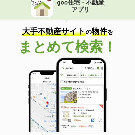
goo住宅・不動産
価 格
3.80万円
アプリ
住 所
山口県宇部市則貞１
専有面積
23.18m²
間取り
1K
大手不動産サイト
物件
の
を
山口県下松市瑞穂町３丁目
まとめて検索！
価 格
6.40万円
住 所
山口県下松市瑞穂町３丁目
専有面積
40.29m²
間取り
1LDK
山口県山口市矢原
価 格
4.10万円
住 所
山口県山口市矢原
専有面積
23.61m²
間取り
1K
山口県岩国市南岩国町４