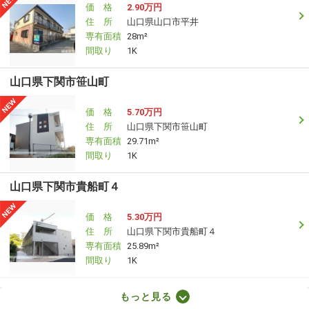
価 格
2.90万円
住 所
山口県山口市平井
専有面積
28m²
間取り
1K
山口県下関市笹山町
価 格
5.70万円
住 所
山口県下関市笹山町
専有面積
29.71m²
間取り
1K
山口県下関市貴船町４
価 格
5.30万円
住 所
山口県下関市貴船町４
専有面積
25.89m²
間取り
1K
山口県防府市岩畠１
もっと見る