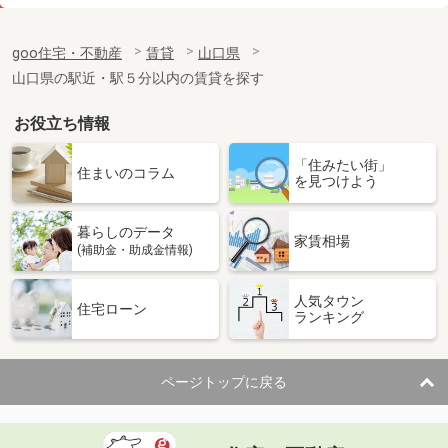
価 格
3.50万円
住 所
山口県防府市岩畠１
goo住宅・不動産
賃貸
山口県
専有面積
23.18m²
山口県の駅近・駅５分以内の賃貸を探す
間取り
1K
お役立ち情報
山口県宇部市西宇部南２
「住みたい街」
価 格
4万円
住まいのコラム
を見つけよう
住 所
山口県宇部市西宇部南２
専有面積
22.35m²
暮らしのデータ
間取り
1K
家賃相場
(補助金・助成金情報)
山口県美祢市大嶺町東分
人気タウン
住宅ローン
ランキング
価 格
5万円
住 所
山口県美祢市大嶺町東分
専有面積
28.02m²
ページトップに戻る
間取り
1K
山口県宇部市則貞１