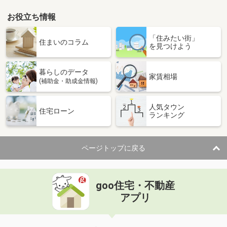
用途地域
１種住居
土地面積
93.09m²
お役立ち情報
新潟県新潟市中央区関屋田町２
「住みたい街」
住まいのコラム
を見つけよう
価 格
2,100万円
住 所
新潟県新潟市中央区関屋田町２
暮らしのデータ
家賃相場
用途地域
２種中高
(補助金・助成金情報)
土地面積
173.54m²
人気タウン
住宅ローン
新潟県新潟市中央区神道寺３
ランキング
価 格
1,480万円
住 所
新潟県新潟市中央区神道寺３
ページトップに戻る
用途地域
２種中高
土地面積
188.65m²
goo住宅・不動産
新潟県新潟市中央区米山３
アプリ
価 格
1,880万円
住 所
新潟県新潟市中央区米山３