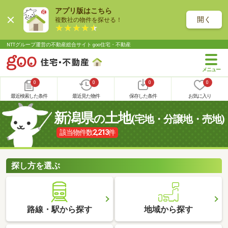
アプリ版はこちら
開く
複数社の物件を探せる！
NTTグループ運営の不動産総合サイト goo住宅・不動産
0
0
0
0
最近検索した条件
最近見た物件
保存した条件
お気に入り
新潟県
土地
の
(宅地・分譲地・売地)
該当物件数
2,213
件
探し方を選ぶ
路線・駅から探す
地域から探す