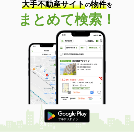
大手不動産サイト
物件
の
を
用途地域
２種中高
土地面積
130.71m²
まとめて検索！
新潟県長岡市曲新町
価 格
1,599万円
住 所
新潟県長岡市曲新町
用途地域
無指定
土地面積
1972.28m²
新潟県新潟市北区長戸呂
価 格
250万円
住 所
新潟県新潟市北区長戸呂
用途地域
無指定
土地面積
470.03m²
新潟県新潟市江南区亀田水道町４
価 格
1,340万円
住 所
新潟県新潟市江南区亀田水道町４