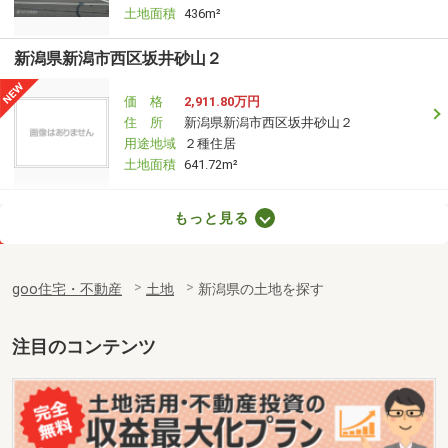
土地面積
436m²
新潟県新潟市西区坂井砂山２
価 格
2,911.80万円
住 所
新潟県新潟市西区坂井砂山２
用途地域
２種住居
土地面積
641.72m²
新潟県新潟市西区寺地
もっと見る
価 格
1,420万円
住 所
新潟県新潟市西区寺地
goo住宅・不動産
土地
新潟県の土地を探す
用途地域
１種低層
土地面積
197.01m²
注目のコンテンツ
新潟県新潟市西区坂井
価 格
1,180万円
住 所
新潟県新潟市西区坂井
用途地域
１種低層