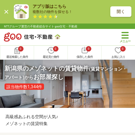
アプリ版はこちら
開く
複数社の物件を探せる！
NTTグループ運営の不動産総合サイト goo住宅・不動産
0
0
0
0
最近検索した条件
最近見た物件
保存した条件
お気に入り
新潟県のメゾネットの賃貸物件
(賃貸マンション・
お部屋探し
アパート)
から
該当物件数1,344件
高級感あふれる空間が人気♪
メゾネットの賃貸特集