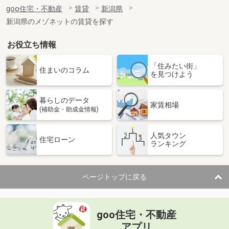
住 所
新潟県十日町市千代田町
goo住宅・不動産
賃貸
新潟県
専有面積
46.28m²
新潟県のメゾネットの賃貸を探す
間取り
1LDK
お役立ち情報
新潟県長岡市大島本町５
「住みたい街」
価 格
7.50万円
住まいのコラム
を見つけよう
住 所
新潟県長岡市大島本町５
専有面積
52.57m²
暮らしのデータ
間取り
1LDK
家賃相場
(補助金・助成金情報)
新潟県長岡市関原町１
人気タウン
住宅ローン
ランキング
価 格
8.15万円
住 所
新潟県長岡市関原町１
専有面積
62.5m²
ページトップに戻る
間取り
2LDK
新潟県新潟市中央区米山３丁目
goo住宅・不動産
価 格
6.70万円
アプリ