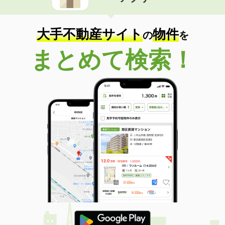
住 所
新潟県新潟市中央区米山３丁目
専有面積
34.6m²
間取り
2K
大手不動産サイト
物件
の
を
新潟県長岡市中之島
まとめて検索！
価 格
5.10万円
住 所
新潟県長岡市中之島
専有面積
56.15m²
間取り
3DK
新潟県三条市西裏館３
価 格
5.30万円
住 所
新潟県三条市西裏館３
専有面積
51.67m²
間取り
2DK
新潟県新潟市中央区笹口１丁目
価 格
4万円