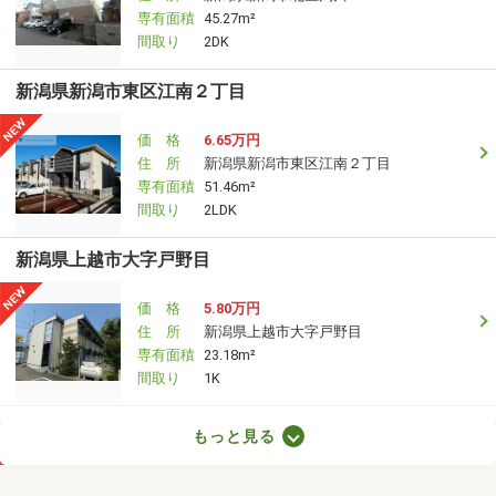
専有面積
45.27m²
間取り
2DK
新潟県新潟市東区江南２丁目
価 格
6.65万円
住 所
新潟県新潟市東区江南２丁目
専有面積
51.46m²
間取り
2LDK
新潟県上越市大字戸野目
価 格
5.80万円
住 所
新潟県上越市大字戸野目
専有面積
23.18m²
間取り
1K
新潟県十日町市千代田町
もっと見る
価 格
6万円