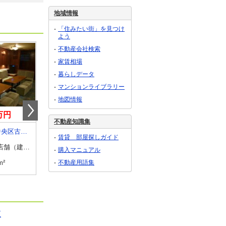
地域情報
「住みたい街」を見つけ
よう
不動産会社検索
家賃相場
暮らしデータ
マンションライブラリー
地図情報
0万円
0.50万円
0.35万円
不動産知識集
新潟県新潟市中央区古町通９番町
新潟県新潟市中央区神道寺南１丁目
新潟県新潟市西区五十嵐中島１
賃貸 部屋探しガイド
貸店舗（建物一部）
物件種別
貸駐車場
物件種別
貸駐車場
購入マニュアル
m²
使用面積
-
使用面積
-
不動産用語集
区