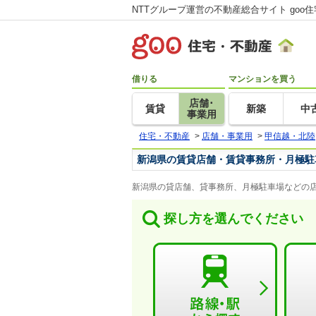
NTTグループ運営の不動産総合サイト goo
借りる
マンションを買う
店舗･
賃貸
新築
中
事業用
住宅・不動産
>
店舗・事業用
>
甲信越・北陸
新潟県の賃貸店舗・賃貸事務所・月極駐
新潟県の貸店舗、貸事務所、月極駐車場などの店
探し方を選んでください