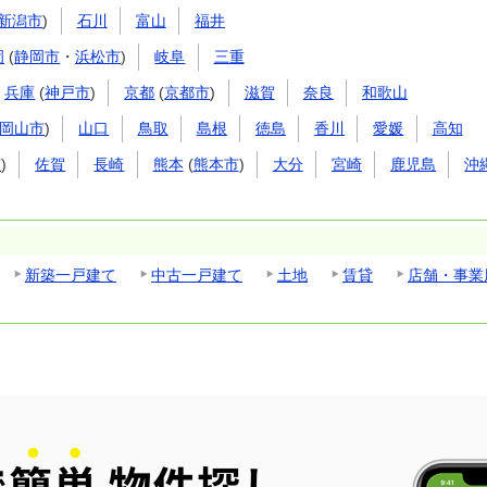
新潟市
)
石川
富山
福井
岡
(
静岡市
・
浜松市
)
岐阜
三重
兵庫
(
神戸市
)
京都
(
京都市
)
滋賀
奈良
和歌山
岡山市
)
山口
鳥取
島根
徳島
香川
愛媛
高知
市
)
佐賀
長崎
熊本
(
熊本市
)
大分
宮崎
鹿児島
沖
新築一戸建て
中古一戸建て
土地
賃貸
店舗・事業