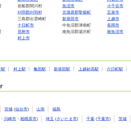
村
岩船郡関川村
魚沼市
小千谷市
刈羽郡刈羽村
北蒲原郡聖籠町
五泉市
三島郡出雲崎町
新発田市
上越市
十日町市
中魚沼郡津南町
長岡市
町
見附市
南魚沼郡湯沢町
南魚沼市
村上市
針駅
村上駅
亀田駅
新発田駅
上越妙高駅
六日町駅
す
宮城
(
仙台市
)
山形
福島
・
川崎市
・
相模原市
)
埼玉
(
さいたま市
)
千葉
(
千葉市
)
茨城