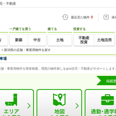
住宅・不動産
0
最近見た物件
保
一戸建てを買う
建てる
投資する
不動産
古
新築
中古
土地
土地活用
投資
>
新潟県の店舗・事業用物件を探す
車場
舗・事業用物件を簡単検索。理想の物件探しをgoo住宅・不動産がサポートします
掲載