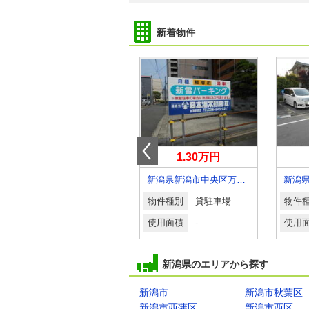
新着物件
0.35万円
1.30万円
新潟県佐渡市河原田諏訪町
新潟県新潟市中央区万代４丁目
物件種別
貸駐車場
物件種別
貸駐車場
物件
使用面積
-
使用面積
-
使用
新潟県のエリアから探す
新潟市
新潟市秋葉区
新潟市西蒲区
新潟市西区