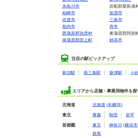
糸魚川市
岩船郡粟島浦
柏崎市
加茂市
佐渡市
三条市
胎内市
燕市
西蒲原郡弥彦村
東蒲原郡阿賀
南蒲原郡田上町
妙高市
注目の駅ピックアップ
新潟駅
燕三条駅
新津駅
小
エリアから店舗・事業用物件を探
北海道
北海道
(
札幌市
)
東北
青森
秋田
岩手
首都圏
東京
神奈川
(
横浜市
群馬