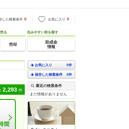
0
0
存した検索条件
お気に入り
売る
住みやすい街を探す
助成金
売却
情報
お気に入り
0件
保存した検索条件
0件
。
最近の検索条件
2,293
数
件
まだ情報がありません