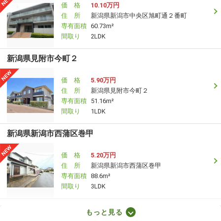
価 格
10.10万円
住 所
新潟県新潟市中央区旭町通２番町
専有面積
60.73m²
間取り
2LDK
新潟県見附市今町２
価 格
5.90万円
住 所
新潟県見附市今町２
専有面積
51.16m²
間取り
1LDK
新潟県新潟市西蒲区巻甲
価 格
5.20万円
住 所
新潟県新潟市西蒲区巻甲
専有面積
88.6m²
間取り
3LDK
新潟県新潟市中央区東万代町
もっと見る