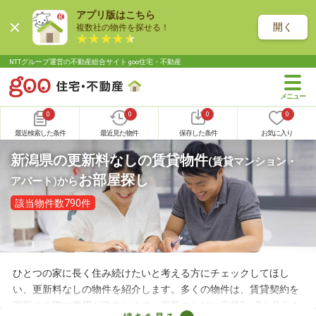
アプリ版はこちら
開く
複数社の物件を探せる！
NTTグループ運営の不動産総合サイト goo住宅・不動産
0
0
0
0
最近検索した条件
最近見た物件
保存した条件
お気に入り
新潟県の更新料なしの賃貸物件
(賃貸マンション・
お部屋探し
アパート)
から
該当物件数790件
ひとつの家に長く住み続けたいと考える方にチェックしてほし
い、更新料なしの物件を紹介します。多くの物件は、賃貸契約を
更新する際に費用が発生します。更新のたびに家賃1～2カ月分を