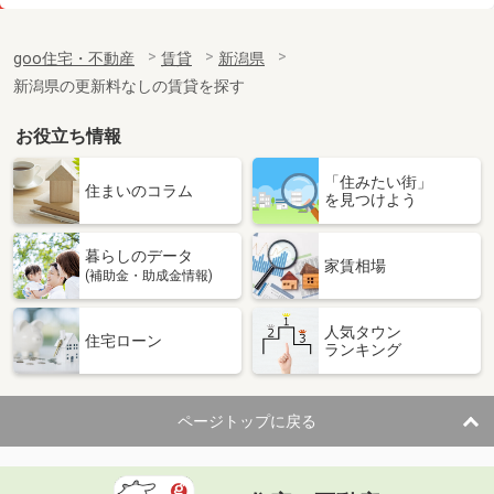
価 格
15.90万円
住 所
新潟県新潟市中央区東万代町
goo住宅・不動産
賃貸
新潟県
専有面積
83.74m²
新潟県の更新料なしの賃貸を探す
間取り
3LDK
お役立ち情報
新潟県上越市大和５
「住みたい街」
価 格
6.30万円
住まいのコラム
を見つけよう
住 所
新潟県上越市大和５
専有面積
34.76m²
暮らしのデータ
間取り
1LDK
家賃相場
(補助金・助成金情報)
新潟県上越市大潟区下小船津浜
人気タウン
住宅ローン
ランキング
価 格
8万円
住 所
新潟県上越市大潟区下小船津浜
専有面積
65.72m²
ページトップに戻る
間取り
2LDK
新潟県三条市西裏館３