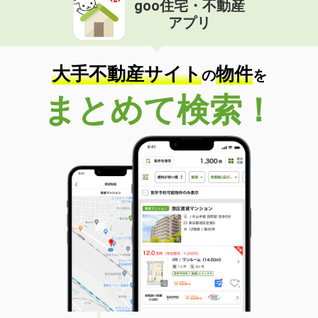
goo住宅・不動産
価 格
5.60万円
アプリ
住 所
新潟県三条市西裏館３
専有面積
32.77m²
間取り
1LDK
大手不動産サイト
物件
の
を
新潟県三条市東裏館２
まとめて検索！
価 格
4.50万円
住 所
新潟県三条市東裏館２
専有面積
42.77m²
間取り
2DK
新潟県見附市今町３
価 格
4.60万円
住 所
新潟県見附市今町３
専有面積
42.77m²
間取り
2DK
新潟県上越市南城町１