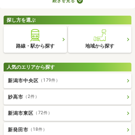
続きを見る
支払わなければならないので、支出が増える点がデメリットだと
いえるでしょう。更新料なしの物件なら支出を抑えられるため、
お気に入りのお部屋に長く住めますよ。
探し方を選ぶ
路線・駅から探す
地域から探す
人気のエリアから探す
新潟市中央区
（179件）
妙高市
（2件）
新潟市東区
（72件）
新発田市
（18件）