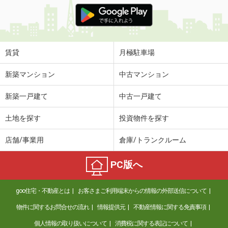
価 格
7万円
住 所
新潟県上越市南城町１
専有面積
41.85m²
間取り
1LDK
賃貸
月極駐車場
新潟県上越市下源入
新築マンション
中古マンション
価 格
5.50万円
新築一戸建て
中古一戸建て
住 所
新潟県上越市下源入
専有面積
33.39m²
土地を探す
投資物件を探す
間取り
1LDK
店舗/事業用
倉庫/トランクルーム
新潟県長岡市沖田３
PC版へ
価 格
6.70万円
住 所
新潟県長岡市沖田３
goo住宅・不動産とは
お客さまご利用端末からの情報の外部送信について
専有面積
25.06m²
間取り
1K
物件に関するお問合せの流れ
情報提供元
不動産情報に関する免責事項
個人情報の取り扱いについて
消費税に関する表記について
新潟県長岡市古正寺２