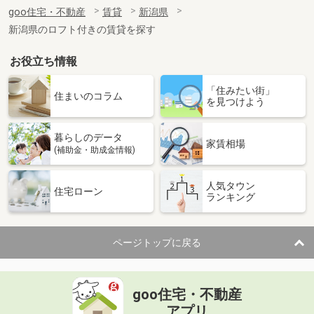
住 所
新潟県見附市葛巻１丁目
goo住宅・不動産
賃貸
新潟県
専有面積
49.17m²
新潟県のロフト付きの賃貸を探す
間取り
1LDK
お役立ち情報
新潟県新潟市東区東明５丁目
「住みたい街」
価 格
5.70万円
住まいのコラム
を見つけよう
住 所
新潟県新潟市東区東明５丁目
専有面積
53.46m²
暮らしのデータ
間取り
3DK
家賃相場
(補助金・助成金情報)
新潟県新潟市中央区姥ケ山４丁目
人気タウン
住宅ローン
ランキング
価 格
8.45万円
住 所
新潟県新潟市中央区姥ケ山４丁目
専有面積
50.01m²
ページトップに戻る
間取り
1LDK
新潟県新潟市中央区関屋恵町
goo住宅・不動産
価 格
8.75万円
アプリ