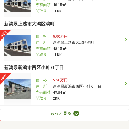
専有面積
48.15m²
間取り
1LDK
新潟県上越市大潟区潟町
価 格
5.90万円
住 所
新潟県上越市大潟区潟町
専有面積
48.15m²
間取り
1LDK
新潟県新潟市西区小針６丁目
価 格
5.30万円
住 所
新潟県新潟市西区小針６丁目
専有面積
49.84m²
間取り
2DK
新潟県見附市葛巻１丁目
もっと見る
価 格
5.70万円