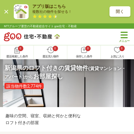
アプリ版はこちら
開く
複数社の物件を探せる！
NTTグループ運営の不動産総合サイト goo住宅・不動産
0
0
0
0
最近検索した条件
最近見た物件
保存した条件
お気に入り
新潟県のロフト付きの賃貸物件
(賃貸マンション・
お部屋探し
アパート)
から
該当物件数2,774件
趣味の空間、寝室、収納と何かと便利な
ロフト付きの部屋