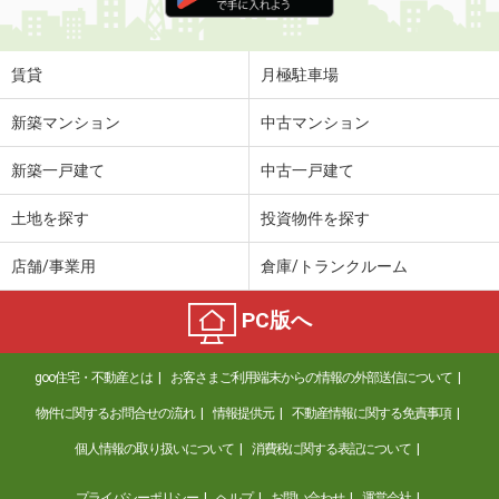
住 所
新潟県上越市昭和町１
専有面積
50.01m²
間取り
1LDK
賃貸
月極駐車場
新潟県新潟市西区青山２丁目
新築マンション
中古マンション
価 格
2.40万円
新築一戸建て
中古一戸建て
住 所
新潟県新潟市西区青山２丁目
専有面積
20.2m²
土地を探す
投資物件を探す
間取り
1K
店舗/事業用
倉庫/トランクルーム
新潟県新潟市中央区南出来島２丁目
PC版へ
価 格
5.60万円
住 所
新潟県新潟市中央区南出来島２丁目
goo住宅・不動産とは
お客さまご利用端末からの情報の外部送信について
専有面積
29.71m²
間取り
1K
物件に関するお問合せの流れ
情報提供元
不動産情報に関する免責事項
個人情報の取り扱いについて
消費税に関する表記について
新潟県新潟市中央区天神２丁目
プライバシーポリシー
ヘルプ
お問い合わせ
運営会社