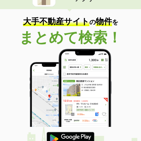
住 所
新潟県新潟市中央区関屋恵町
専有面積
45.8m²
間取り
1LDK
大手不動産サイト
物件
の
を
新潟県新潟市中央区大島
まとめて検索！
価 格
6.20万円
住 所
新潟県新潟市中央区大島
専有面積
33.82m²
間取り
1LDK
新潟県新潟市中央区姥ケ山４丁目
価 格
9.75万円
住 所
新潟県新潟市中央区姥ケ山４丁目
専有面積
63.03m²
間取り
2LDK
新潟県上越市昭和町１
価 格
6.90万円