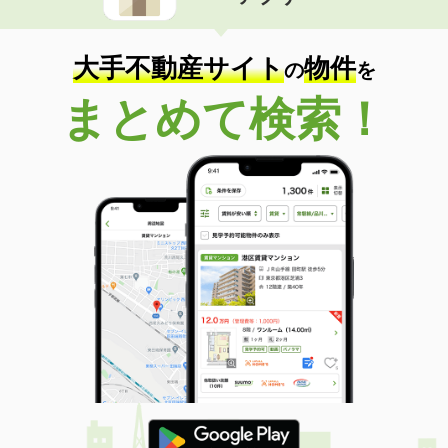
住 所
新潟県三条市西裏館３
専有面積
32.77m²
間取り
1LDK
大手不動産サイト
物件
の
を
新潟県三条市東裏館２
まとめて検索！
価 格
4.50万円
住 所
新潟県三条市東裏館２
専有面積
42.77m²
間取り
2DK
新潟県見附市今町３
価 格
4.60万円
住 所
新潟県見附市今町３
専有面積
42.77m²
間取り
2DK
新潟県上越市南城町１
価 格
7万円