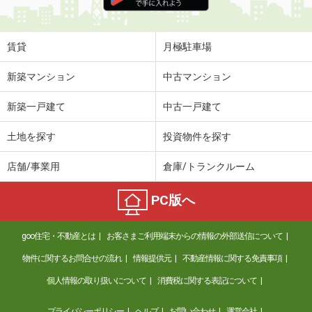
住 所
新潟県上越市南城町１
専有面積
41.85m²
間取り
1LDK
賃貸
月極駐車場
新潟県上越市下源入
新築マンション
中古マンション
価 格
5.50万円
新築一戸建て
中古一戸建て
住 所
新潟県上越市下源入
専有面積
33.39m²
土地を探す
投資物件を探す
間取り
1LDK
店舗/事業用
倉庫/トランクルーム
新潟県長岡市沖田３
PC版へ
価 格
6.70万円
住 所
新潟県長岡市沖田３
goo住宅・不動産とは
お客さまご利用端末からの情報の外部送信について
専有面積
25.06m²
間取り
1K
物件に関するお問合せの流れ
情報提供元
不動産情報に関する免責事項
個人情報の取り扱いについて
消費税に関する表記について
新潟県長岡市古正寺２
プライバシーポリシー
ヘルプ
お問い合わせ
運営会社