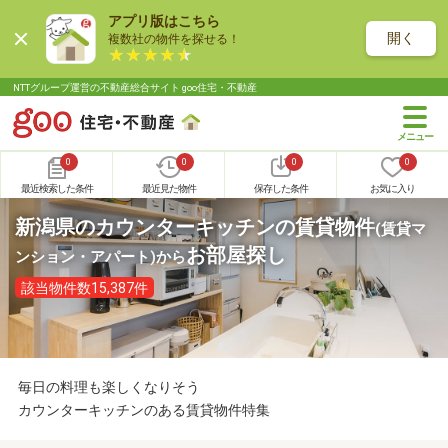
アプリ版はこちら
開く
複数社の物件を探せる！
NTTグループ運営の不動産総合サイト goo住宅・不動産
0
0
0
0
最近検索した条件
最近見た物件
保存した条件
お気に入り
新潟県のカウンターキッチンの賃貸物件
(賃貸マ
お部屋探し
ンション・アパート)
から
該当物件数15,387件
毎日の料理も楽しくなりそう
カウンターキッチンのある賃貸物件特集