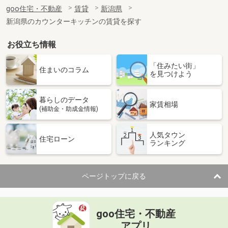
住 所
新潟県新潟市中央区東万代町
goo住宅・不動産
賃貸
新潟県
専有面積
83.74m²
新潟県のカウンターキッチンの賃貸を探す
間取り
3LDK
お役立ち情報
新潟県上越市大和５
「住みたい街」
価 格
6.30万円
住まいのコラム
を見つけよう
住 所
新潟県上越市大和５
専有面積
34.76m²
暮らしのデータ
間取り
1LDK
家賃相場
(補助金・助成金情報)
新潟県上越市大潟区下小船津浜
人気タウン
住宅ローン
ランキング
価 格
8万円
住 所
新潟県上越市大潟区下小船津浜
専有面積
65.72m²
ページトップに戻る
間取り
2LDK
新潟県三条市西裏館３
goo住宅・不動産
価 格
5.60万円
アプリ