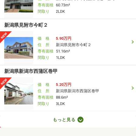
専有面積
60.73m²
間取り
2LDK
新潟県見附市今町２
価 格
5.90万円
住 所
新潟県見附市今町２
専有面積
51.16m²
間取り
1LDK
新潟県新潟市西蒲区巻甲
価 格
5.20万円
住 所
新潟県新潟市西蒲区巻甲
専有面積
88.6m²
間取り
3LDK
新潟県新潟市中央区東万代町
もっと見る
価 格
15.90万円