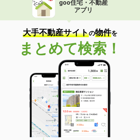
goo住宅・不動産
価 格
8.75万円
アプリ
住 所
新潟県新潟市中央区関屋恵町
専有面積
45.8m²
間取り
1LDK
大手不動産サイト
物件
の
を
新潟県新潟市中央区大島
まとめて検索！
価 格
6.20万円
住 所
新潟県新潟市中央区大島
専有面積
33.82m²
間取り
1LDK
新潟県新潟市中央区姥ケ山４丁目
価 格
9.75万円
住 所
新潟県新潟市中央区姥ケ山４丁目
専有面積
63.03m²
間取り
2LDK
新潟県上越市昭和町１