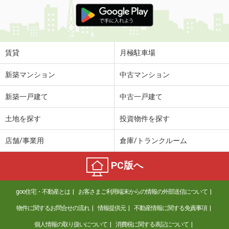
価 格
6.90万円
住 所
新潟県上越市昭和町１
専有面積
50.01m²
間取り
1LDK
賃貸
月極駐車場
新潟県新潟市西区青山２丁目
新築マンション
中古マンション
価 格
2.40万円
新築一戸建て
中古一戸建て
住 所
新潟県新潟市西区青山２丁目
専有面積
20.2m²
土地を探す
投資物件を探す
間取り
1K
店舗/事業用
倉庫/トランクルーム
新潟県新潟市中央区南出来島２丁目
PC版へ
価 格
5.60万円
住 所
新潟県新潟市中央区南出来島２丁目
goo住宅・不動産とは
お客さまご利用端末からの情報の外部送信について
専有面積
29.71m²
間取り
1K
物件に関するお問合せの流れ
情報提供元
不動産情報に関する免責事項
個人情報の取り扱いについて
消費税に関する表記について
新潟県新潟市中央区天神２丁目