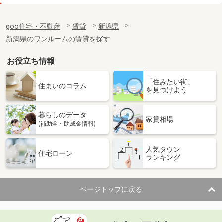
価 格
5.70万円
住 所
新潟県見附市葛巻１丁目
goo住宅・不動産
賃貸
新潟県
専有面積
49.17m²
新潟県のワンルームの賃貸を探す
間取り
1LDK
お役立ち情報
新潟県新潟市東区東明５丁目
「住みたい街」
価 格
5.70万円
住まいのコラム
を見つけよう
住 所
新潟県新潟市東区東明５丁目
専有面積
53.46m²
暮らしのデータ
間取り
3DK
家賃相場
(補助金・助成金情報)
新潟県新潟市中央区姥ケ山４丁目
人気タウン
住宅ローン
ランキング
価 格
8.45万円
住 所
新潟県新潟市中央区姥ケ山４丁目
専有面積
50.01m²
ページトップに戻る
間取り
1LDK
新潟県新潟市中央区関屋恵町