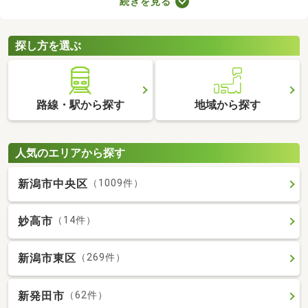
続きを見る
を選ぶときは、間取り・設備・家賃などをチェックすることがお
すすめ。複数の条件を見比べて、希望や好みにぴったりのお部屋
を見つけましょう。
探し方を選ぶ
路線・駅から探す
地域から探す
人気のエリアから探す
新潟市中央区
（1009件）
妙高市
（14件）
新潟市東区
（269件）
新発田市
（62件）