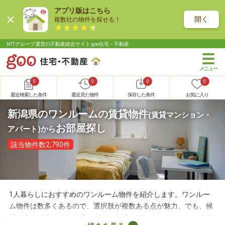
アプリ版はこちら
開く
複数社の物件を探せる！
NTTグループ運営の不動産総合サイト goo住宅・不動産
0
0
0
0
最近検索した条件
最近見た物件
保存した条件
お気に入り
新潟県のワンルームの賃貸物件
(賃貸マンション・
お部屋探し
アパート)
から
該当物件数2,790件
1人暮らしにおすすめのワンルーム物件を紹介します。ワンルー
ム物件は数多くあるので、選択肢が複数ある点が魅力。でも、候
補が多すぎるとどれを選べばいいか迷ってしまいますよね。物件