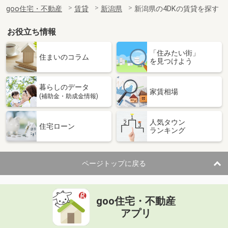
住 所
新潟県十日町市千代田町
goo住宅・不動産
賃貸
新潟県
新潟県の4DKの賃貸を探す
専有面積
46.28m²
間取り
1LDK
お役立ち情報
新潟県長岡市大島本町５
「住みたい街」
住まいのコラム
を見つけよう
価 格
7.50万円
住 所
新潟県長岡市大島本町５
暮らしのデータ
専有面積
52.57m²
家賃相場
(補助金・助成金情報)
間取り
1LDK
人気タウン
新潟県長岡市関原町１
住宅ローン
ランキング
価 格
8.15万円
住 所
新潟県長岡市関原町１
ページトップに戻る
専有面積
62.5m²
間取り
2LDK
goo住宅・不動産
新潟県新潟市中央区米山３丁目
アプリ
価 格
6.70万円