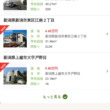
専有面積
45.27m²
間取り
2DK
新潟県新潟市東区江南２丁目
価 格
6.65万円
住 所
新潟県新潟市東区江南２丁目
専有面積
51.46m²
間取り
2LDK
新潟県上越市大字戸野目
価 格
5.80万円
住 所
新潟県上越市大字戸野目
専有面積
23.18m²
間取り
1K
新潟県十日町市千代田町
もっと見る
価 格
6万円