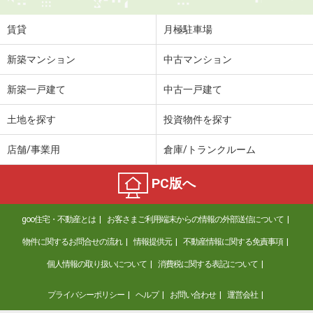
住 所
新潟県新潟市中央区笹口１丁目
専有面積
23.2m²
賃貸
月極駐車場
間取り
1K
新築マンション
中古マンション
新潟県新潟市西区小新１
新築一戸建て
中古一戸建て
価 格
4.80万円
住 所
新潟県新潟市西区小新１
土地を探す
投資物件を探す
専有面積
60.19m²
間取り
2LDK
店舗/事業用
倉庫/トランクルーム
新潟県新潟市江南区船戸山２丁目
PC版へ
価 格
4.60万円
goo住宅・不動産とは
お客さまご利用端末からの情報の外部送信について
住 所
新潟県新潟市江南区船戸山２丁目
専有面積
31.48m²
物件に関するお問合せの流れ
情報提供元
不動産情報に関する免責事項
間取り
1K
個人情報の取り扱いについて
消費税に関する表記について
新潟県新潟市秋葉区田家２
プライバシーポリシー
ヘルプ
お問い合わせ
運営会社