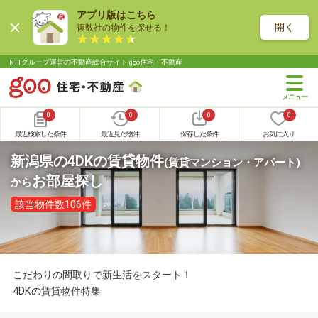
アプリ版はこちら
開く
複数社の物件を探せる！
NTTグループ運営の不動産総合サイト goo住宅・不動産
0
0
0
0
最近検索した条件
最近見た物件
保存した条件
お気に入り
新潟県の4DKの賃貸物件
(賃貸マンション・アパート)
お部屋探し
から
該当物件数106件
こだわりの間取りで新生活をスタート！
4DKの賃貸物件特集