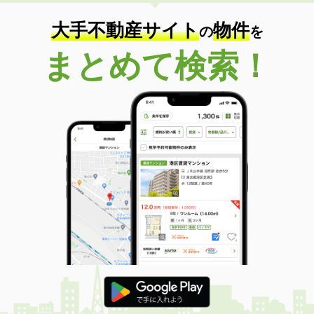
住 所
新潟県新潟市中央区米山３丁目
専有面積
34.6m²
大手不動産サイト
物件
の
を
間取り
2K
まとめて検索！
新潟県長岡市中之島
価 格
5.10万円
住 所
新潟県長岡市中之島
専有面積
56.15m²
間取り
3DK
新潟県三条市西裏館３
価 格
5.30万円
住 所
新潟県三条市西裏館３
専有面積
51.67m²
間取り
2DK
新潟県新潟市中央区笹口１丁目
価 格
4万円