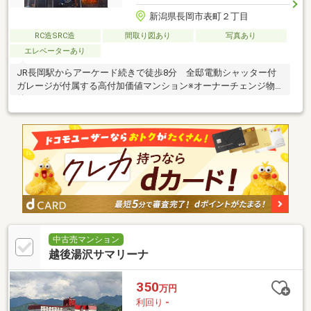
新潟県長岡市表町２丁目
RC造SRC造
間取り図あり
写真あり
エレベーターあり
JR長岡駅からアーケード続きで徒歩8分 全邸電動シャッター付
ガレージが付属する高付加価値マンション※オーナーチェンジ物
件
中古売マンション
越後湯沢サマリーナ
350
万円
利回り
-