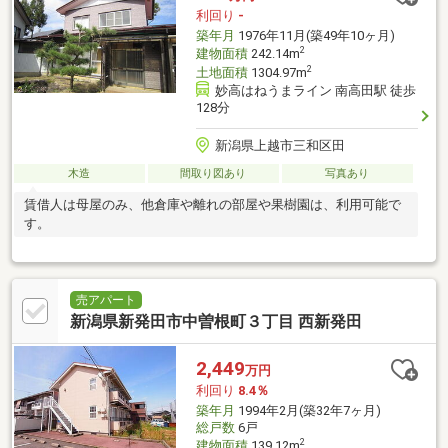
利回り
-
築年月
1976年11月(築49年10ヶ月)
2
建物面積
242.14m
2
土地面積
1304.97m
妙高はねうまライン 南高田駅 徒歩
128分
新潟県上越市三和区田
木造
間取り図あり
写真あり
賃借人は母屋のみ、他倉庫や離れの部屋や果樹園は、利用可能で
す。
売アパート
新潟県新発田市中曽根町３丁目 西新発田
2,449
万円
利回り
8.4％
築年月
1994年2月(築32年7ヶ月)
総戸数
6戸
2
建物面積
139.12m