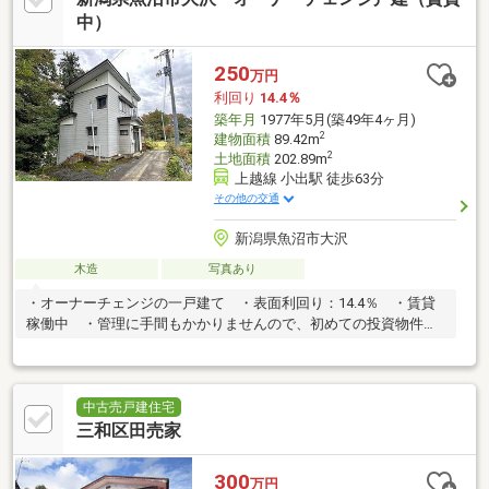
中）
250
万円
利回り
14.4％
築年月
1977年5月(築49年4ヶ月)
2
建物面積
89.42m
2
土地面積
202.89m
上越線 小出駅 徒歩63分
その他の交通
新潟県魚沼市大沢
木造
写真あり
・オーナーチェンジの一戸建て ・表面利回り：14.4％ ・賃貸
稼働中 ・管理に手間もかかりませんので、初めての投資物件に
おすすめです。
中古売戸建住宅
三和区田売家
300
万円