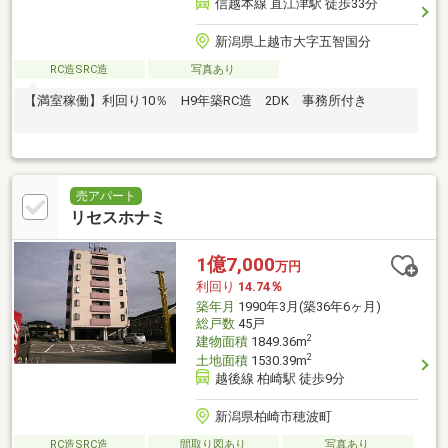
信越本線 直江津駅 徒歩33分
新潟県上越市大字五智国分
RC造SRC造
写真あり
【満室稼働】利回り10％ H9年築RC造 2DK 事務所付き
売アパート
リセスホナミ
1億7,000
万円
利回り
14.74％
築年月
1990年3月(築36年6ヶ月)
総戸数
45戸
2
建物面積
1849.36m
2
土地面積
1530.39m
越後線 柏崎駅 徒歩9分
新潟県柏崎市穂波町
RC造SRC造
間取り図あり
写真あり