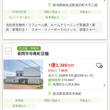
新潟県南魚沼郡湯沢町大字三国
RC造SRC造
間取り図あり
写真あり
エレベーターあり
駐車場あり
当社売主物件！リフォーム後、ルームクリーニング実施済！家
具・家電付き！ スキー・スノーボードのメッカ、苗場スキー場
に程近く立地している「西武ヴィラ苗場８号館」
売店舗・事務所
長岡市寺島町店舗
1億3,380
万円
利回り
7.89％
築年月
2006年5月(築20年4ヶ月)
2
建物面積
319.46m
長岡ICから約4.3km
新潟県長岡市寺島町
鉄骨造
間取り図あり
写真あり
駐車場あり