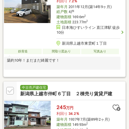
利回り
7.2％
築年月
2011年12月(築14年9ヶ月)
総戸数
4戸
2
建物面積
169.6m
2
土地面積
223.77m
日本海ひすいライン 直江津駅 徒歩
10分
新潟県上越市東雲町１丁目
鉄骨造
間取り図あり
写真あり
築約10年！まだまだ綺麗です！
中古売戸建住宅
新潟県上越市仲町６丁目 ２棟売り賃貸戸建
245
万円
利回り
34.2％
築年月
1937年7月(築89年2ヶ月)
2
建物面積
149.93m
2