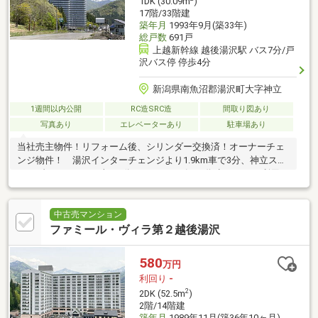
1DK (30.09m
)
17階/33階建
築年月
1993年9月(築33年)
総戸数
691戸
上越新幹線 越後湯沢駅 バス7分/戸
沢バス停 停歩4分
新潟県南魚沼郡湯沢町大字神立
1週間以内公開
RC造SRC造
間取り図あり
写真あり
エレベーターあり
駐車場あり
当社売主物件！リフォーム後、シリンダー交換済！オーナーチェ
ンジ物件！ 湯沢インターチェンジより1.9km車で3分、神立スノ
ーリゾートまで1km車で1分オールシーズンの拠点としてご利用で
きます。
中古売マンション
ファミール・ヴィラ第２越後湯沢
580
万円
利回り
-
2
2DK (52.5m
)
2階/14階建
築年月
1989年11月(築36年10ヶ月)