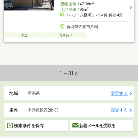
2
建物面積
147.96m
2
土地面積
495m
バス/「八幡町」バス停 停歩4分
新潟県佐渡市八幡
木造
写真あり
1～31
件
地域
変更する
新潟県
条件
変更する
不動産投資(全て)
検索条件を保存
新着メールを受取る