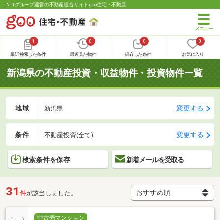
NTTグループ運営の不動産総合サイト goo住宅・不動産
1
0
0
0
最近検索した条件
最近見た物件
保存した条件
お気に入り
新潟県の不動産投資・収益物件・投資物件一覧
地域
変更する
新潟県
条件
変更する
不動産投資(全て)
検索条件を保存
新着メールを受取る
31
件
が該当しました。
中古売マンション