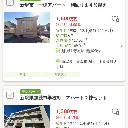
新潟市 一棟アパート 利回り１４％越え
1,600
万円
利回り
14.88％
築年月
1982年10月(築43年11ヶ月)
総戸数
6戸
2
建物面積
127.52m
2
土地面積
169.6m
越後線 寺尾駅 徒歩23分
新潟県 新潟市西区 上新栄町３
丁目
木造
写真あり
売アパート
新潟県加茂市学校町 アパート２棟セット
1,380
万円
利回り
41.7％
築年月
1977年2月(築49年7ヶ月)