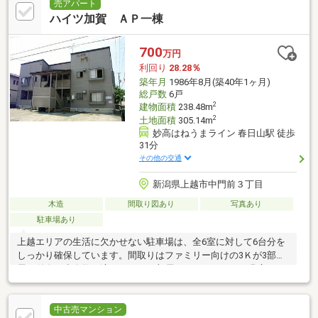
売アパート
ハイツ加賀 ＡＰ一棟
700
万円
利回り
28.28％
築年月
1986年8月(築40年1ヶ月)
総戸数
6戸
2
建物面積
238.48m
2
土地面積
305.14m
妙高はねうまライン 春日山駅 徒歩
31分
その他の交通
新潟県上越市中門前３丁目
木造
間取り図あり
写真あり
駐車場あり
上越エリアの生活に欠かせない駐車場は、全6室に対して6台分を
しっかり確保しています。間取りはファミリー向けの3Ｋが3部
屋、単身・少人数に適した2Ｋが3部屋とバリエーション豊富で、
幅広いニーズに応えられ
中古売マンション