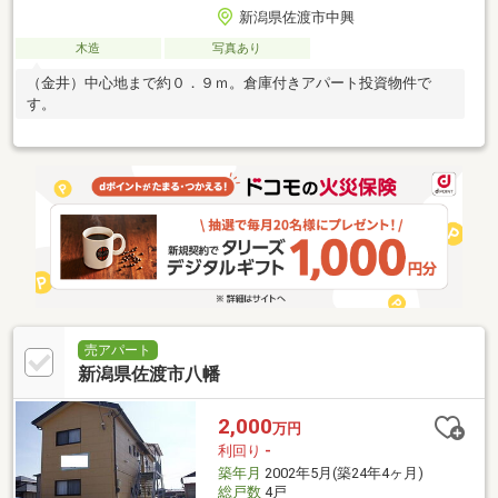
新潟県佐渡市中興
木造
写真あり
（金井）中心地まで約０．９ｍ。倉庫付きアパート投資物件で
す。
売アパート
新潟県佐渡市八幡
2,000
万円
利回り
-
築年月
2002年5月(築24年4ヶ月)
総戸数
4戸