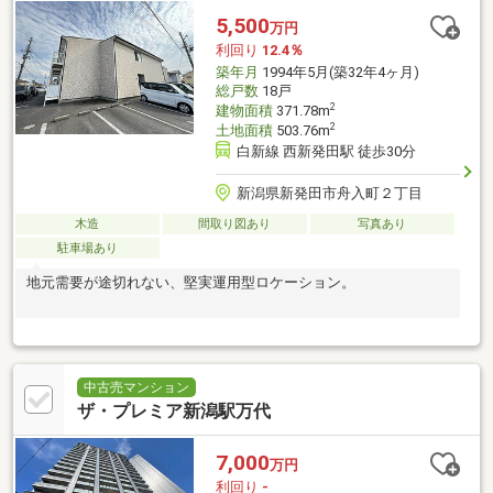
5,500
万円
利回り
12.4％
築年月
1994年5月(築32年4ヶ月)
総戸数
18戸
2
建物面積
371.78m
2
土地面積
503.76m
白新線 西新発田駅 徒歩30分
新潟県新発田市舟入町２丁目
木造
間取り図あり
写真あり
駐車場あり
地元需要が途切れない、堅実運用型ロケーション。
中古売マンション
ザ・プレミア新潟駅万代
7,000
万円
利回り
-