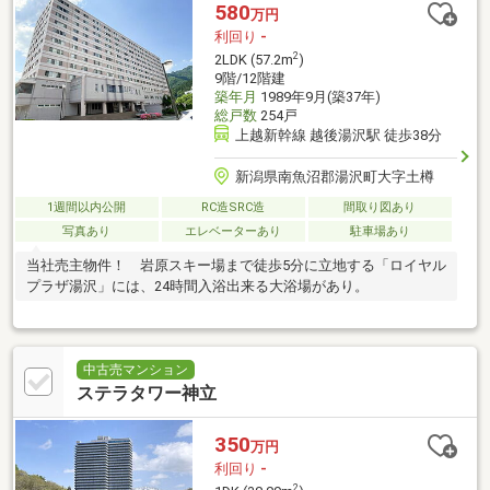
580
万円
利回り
-
2
2LDK (57.2m
)
9階/12階建
築年月
1989年9月(築37年)
総戸数
254戸
上越新幹線 越後湯沢駅 徒歩38分
新潟県南魚沼郡湯沢町大字土樽
1週間以内公開
RC造SRC造
間取り図あり
写真あり
エレベーターあり
駐車場あり
当社売主物件！ 岩原スキー場まで徒歩5分に立地する「ロイヤル
プラザ湯沢」には、24時間入浴出来る大浴場があり。
中古売マンション
ステラタワー神立
350
万円
利回り
-
2