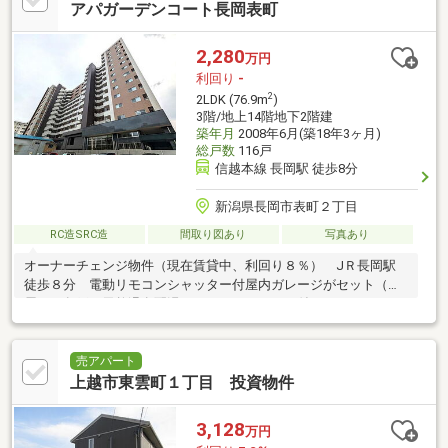
アパガーデンコート長岡表町
2,280
万円
利回り
-
2
2LDK (76.9m
)
3階/地上14階地下2階建
築年月
2008年6月(築18年3ヶ月)
総戸数
116戸
信越本線 長岡駅 徒歩8分
新潟県長岡市表町２丁目
RC造SRC造
間取り図あり
写真あり
オーナーチェンジ物件（現在賃貸中、利回り８％） JＲ長岡駅
徒歩８分 電動リモコンシャッター付屋内ガレージがセット（付
属） 各戸に天然温泉配湯 ルーフバルコニー付
売アパート
上越市東雲町１丁目 投資物件
3,128
万円