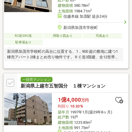
総戸数
6戸
2
建物面積
380.78m
2
土地面積
1984.71m
信越本線 加茂駅 徒歩24分
新潟県加茂市学校町
RC造SRC造
間取り図あり
写真あり
駐車場あり
新潟県加茂市学校町の高台に位置する、1，900 超の敷地に建つ1
棟売アパート2棟まとめ売り物件です。ＲＣ造3階建、全12世帯
（6世帯×2棟）の規模を有します。加茂小学校まで約400ｍ、加茂
中学校まで
一括売マンション
新潟県上越市五智国分 １棟マンション
1億4,000
万円
利回り
10.33％
築年月
1997年1月(築29年8ヶ月)
総戸数
19戸
2
建物面積
1235.85m
2
土地面積
991.75m