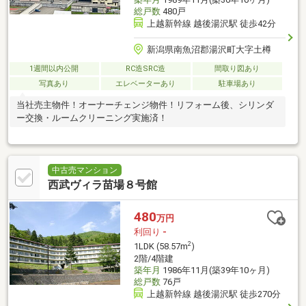
総戸数
480戸
上越新幹線 越後湯沢駅 徒歩42分
新潟県南魚沼郡湯沢町大字土樽
1週間以内公開
RC造SRC造
間取り図あり
写真あり
エレベーターあり
駐車場あり
当社売主物件！オーナーチェンジ物件！リフォーム後、シリンダ
ー交換・ルームクリーニング実施済！
中古売マンション
西武ヴィラ苗場８号館
480
万円
利回り
-
2
1LDK (58.57m
)
2階/4階建
築年月
1986年11月(築39年10ヶ月)
総戸数
76戸
上越新幹線 越後湯沢駅 徒歩270分