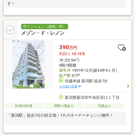
す！
売マンション（建物一部）
メゾン・ド・レノン
390
万円
利回り
10.15％
2
1K (20.5m
)
9階/9階建
築年月
1991年12月(築34年9ヶ月)
総戸数
67戸
信越本線 新潟駅 徒歩7分
その他の交通
新潟県新潟市中央区笹口１丁目
RC造SRC造
間取り図あり
写真あり
「新潟駅」徒歩7分の好立地！1Ｋのオーナーチェンジ物件！