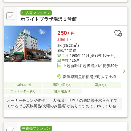
中古売マンション
ホワイトプラザ湯沢１号館
250
万円
利回り
-
2
2K (36.23m
)
8階/11階建
築年月
1986年11月(築39年10ヶ月)
総戸数
126戸
上越新幹線 越後湯沢駅 徒歩39分
新潟県南魚沼郡湯沢町大字土樽
RC造SRC造
間取り図あり
写真あり
エレベーターあり
駐車場あり
オーナーチェンジ物件！ 大浴場・サウナの他に親子水入らずで
くつろげる家族風呂(火曜のみ営業)がありますので、ゆっくり会
話を弾ませながら入浴されてはいかがでしょうか。
中古売マンション