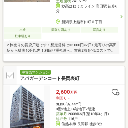
土地面積
241.63m
妙高はねうまライン 高田駅 徒歩6
分
新潟県上越市仲町６丁目
木造
間取り図あり
写真あり
駐車場あり
2 棟売りの賃貸戸建です！想定賃料は35 000円×2戸♪ 最寄りの高田
駅から徒歩10分以内！利回り重視派へ。古家2棟を“低コストで仕
入れる”チャンス
中古売マンション
アパガーデンコート長岡表町
2,600
万円
利回り
-
2
3LDK (82.44m
)
3階/地上14階地下2階建
築年月
2008年6月(築18年3ヶ月)
総戸数
116戸
信越本線 長岡駅 徒歩8分