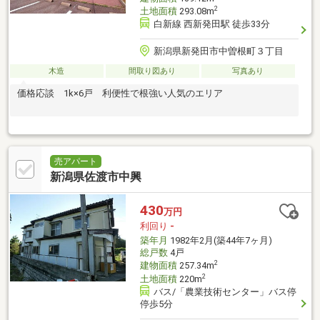
2
土地面積
293.08m
白新線 西新発田駅 徒歩33分
新潟県新発田市中曽根町３丁目
木造
間取り図あり
写真あり
価格応談 1k×6戸 利便性で根強い人気のエリア
売アパート
新潟県佐渡市中興
430
万円
利回り
-
築年月
1982年2月(築44年7ヶ月)
総戸数
4戸
2
建物面積
257.34m
2
土地面積
220m
バス/「農業技術センター」バス停
停歩5分