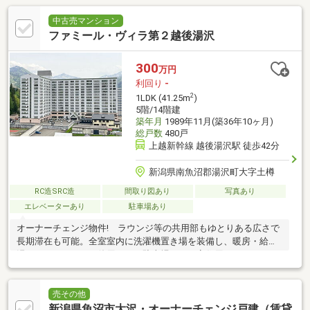
中古売マンション
ファミール・ヴィラ第２越後湯沢
300
万円
利回り
-
2
1LDK (41.25m
)
5階/14階建
築年月
1989年11月(築36年10ヶ月)
総戸数
480戸
上越新幹線 越後湯沢駅 徒歩42分
新潟県南魚沼郡湯沢町大字土樽
RC造SRC造
間取り図あり
写真あり
エレベーターあり
駐車場あり
オーナーチェンジ物件! ラウンジ等の共用部もゆとりある広さで
長期滞在も可能。全室室内に洗濯機置き場を装備し、暖房・給
湯・コンロとガスが使用でき、駐車場もあり定住用にもおすす
め。
売その他
新潟県魚沼市大沢・オーナーチェンジ戸建（賃貸