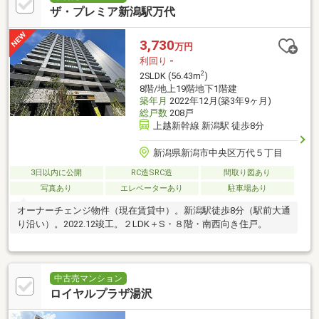
ザ・プレミア新潟駅万代
3,730
万円
利回り
-
2
2SLDK (56.43m
)
8階/地上19階地下1階建
築年月
2022年12月(築3年9ヶ月)
総戸数
208戸
上越新幹線 新潟駅 徒歩8分
新潟県新潟市中央区万代５丁目
3日以内に公開
RC造SRC造
間取り図あり
写真あり
エレベーターあり
駐車場あり
オーナーチェンジ物件（現在賃貸中）。新潟駅徒歩8分（駅前大通
り沿い）。2022.12竣工。２LDK＋S・８階・南西向き住戸。
中古売マンション
ロイヤルプラザ湯沢