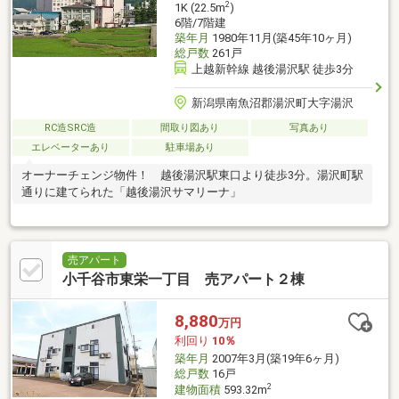
2
1K (22.5m
)
6階/7階建
築年月
1980年11月(築45年10ヶ月)
総戸数
261戸
上越新幹線 越後湯沢駅 徒歩3分
新潟県南魚沼郡湯沢町大字湯沢
RC造SRC造
間取り図あり
写真あり
エレベーターあり
駐車場あり
オーナーチェンジ物件！ 越後湯沢駅東口より徒歩3分。湯沢町駅
通りに建てられた「越後湯沢サマリーナ」
売アパート
小千谷市東栄一丁目 売アパート２棟
8,880
万円
利回り
10％
築年月
2007年3月(築19年6ヶ月)
総戸数
16戸
2
建物面積
593.32m