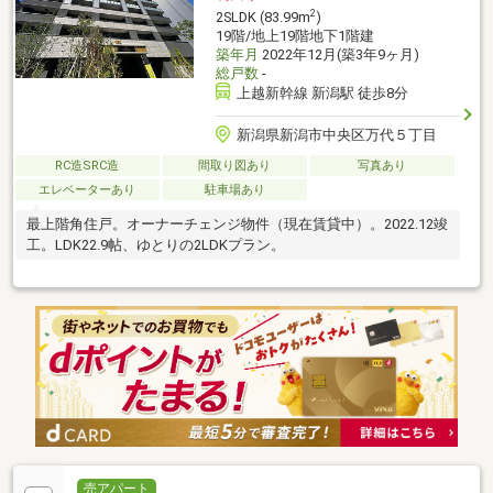
2
2SLDK (83.99m
)
19階/地上19階地下1階建
築年月
2022年12月(築3年9ヶ月)
総戸数
-
上越新幹線 新潟駅 徒歩8分
新潟県新潟市中央区万代５丁目
RC造SRC造
間取り図あり
写真あり
エレベーターあり
駐車場あり
最上階角住戸。オーナーチェンジ物件（現在賃貸中）。2022.12竣
工。LDK22.9帖、ゆとりの2LDKプラン。
売アパート