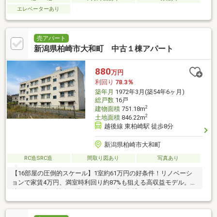
エレベーターあり
売アパート
新潟県柏崎市大和町 中古１棟アパート
880
万円
利回り
78.3％
築年月
1972年3月(築54年6ヶ月)
総戸数
16戸
2
建物面積
751.18m
2
土地面積
846.22m
越後線 東柏崎駅 徒歩8分
新潟県柏崎市大和町
RC造SRC造
間取り図あり
写真あり
【16部屋の圧倒的スケール】1室約61万円の好条件！リノベーシ
ョンで家賃4万円、満室時利回り約87%も狙える高収益モデル。柏
崎エリアで出口戦略も描きやすい、プロ推奨の投資案件