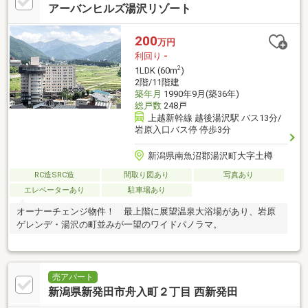
アーバンヒルズ湯沢リゾート
200
万円
利回り
-
2
1LDK (60m
)
2階/11階建
築年月
1990年9月(築36年)
総戸数
248戸
上越新幹線 越後湯沢駅 バス13分/
岩原入口バス停 停歩3分
新潟県南魚沼郡湯沢町大字土樽
RC造SRC造
間取り図あり
写真あり
エレベーターあり
駐車場あり
オーナーチェンジ物件！ 最上階に展望温泉大浴場があり、岩原
ゲレンデ・湯沢の町並みが一望のワイドパノラマ。
売アパート
新潟県新発田市舟入町２丁目 西新発田