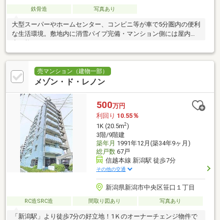
鉄骨造
写真あり
大型スーパーやホームセンター、コンビニ等が車で5分圏内の便利
な生活環境。敷地内に消雪パイプ完備・マンション側には屋内駐
車可能
売マンション（建物一部）
メゾン・ド・レノン
500
万円
利回り
10.55％
2
1K (20.5m
)
3階/9階建
築年月
1991年12月(築34年9ヶ月)
総戸数
67戸
信越本線 新潟駅 徒歩7分
その他の交通
新潟県新潟市中央区笹口１丁目
RC造SRC造
間取り図あり
写真あり
「新潟駅」より徒歩7分の好立地！1Ｋのオーナーチェンジ物件で