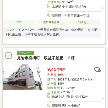
2
土地面積
991.74m
上越線 小千谷駅 徒歩4分
新潟県小千谷市東栄一丁目
木造
間取り図あり
写真あり
コンビニやスーパー、小千谷総合病院等が車で10分圏内にある便
利な生活圏。小中学校も徒歩10分圏内。
売アパート
見附市柳橋町 収益不動産 ２棟
9,454
万円
利回り
10％
築年月
2003年4月(築23年5ヶ月)
総戸数
14戸
2
建物面積
1112.25m
2
土地面積
971.16m
信越本線 見附駅 徒歩12分
新潟県見附市柳橋町