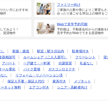
ファミリー向け
りたい方におすすめ
ご家族の人数や形によりご要望もさ
物件
ゆったり過ごせる3K以上の物件を
Webで見学予約可能
してみよう！
予約後は、不動産会社からの連絡を
、賃貸物件
見学予約がWebでできる賃貸物件
なし
新築・築浅
駅近・駅５分以内
駐車場付き
楽器相談可
ルームシェア（二人入居可）
フリーレント
貸
アパート
一戸建て・一軒家
分譲賃貸
礼金なし
オール電化
バイク置場
ガスコンロ２クチ
料なし
リフォーム・リノベーション済
保証人不要・保証人代行
家具付き
メゾネット
ターネット無料
エアコン付き
シニア・高齢者向け