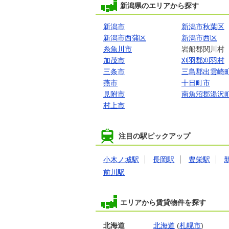
新潟県のエリアから探す
新潟市
新潟市秋葉区
新潟市西蒲区
新潟市西区
糸魚川市
岩船郡関川村
加茂市
刈羽郡刈羽村
三条市
三島郡出雲崎
燕市
十日町市
見附市
南魚沼郡湯沢
村上市
注目の駅ピックアップ
小木ノ城駅
長岡駅
豊栄駅
前川駅
エリアから賃貸物件を探す
北海道
北海道
(
札幌市
)