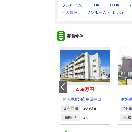
ワンルーム
1DK
1LDK
2
一人暮らし（ワンルーム～1LDK）
新着物件
7万円
3.59万円
新潟県上越市南城町１
新潟県新潟市東区寺山
新潟
専有面積
41.85m²
専有面積
28.98m²
専有
間取り
1LDK
間取り
2K
間取