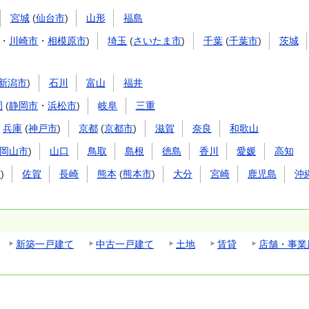
宮城
(
仙台市
)
山形
福島
・
川崎市
・
相模原市
)
埼玉
(
さいたま市
)
千葉
(
千葉市
)
茨城
新潟市
)
石川
富山
福井
岡
(
静岡市
・
浜松市
)
岐阜
三重
兵庫
(
神戸市
)
京都
(
京都市
)
滋賀
奈良
和歌山
岡山市
)
山口
鳥取
島根
徳島
香川
愛媛
高知
市
)
佐賀
長崎
熊本
(
熊本市
)
大分
宮崎
鹿児島
沖
新築一戸建て
中古一戸建て
土地
賃貸
店舗・事業