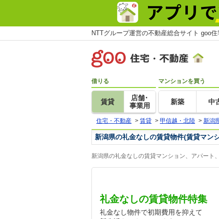
NTTグループ運営の不動産総合サイト goo
借りる
マンションを買う
店舗･
賃貸
新築
中
事業用
住宅・不動産
>
賃貸
>
甲信越・北陸
>
新潟
新潟県の礼金なしの賃貸物件(賃貸マン
新潟県の礼金なしの賃貸マンション、アパート、
礼金なしの賃貸物件特集
礼金なし物件で初期費用を抑えて