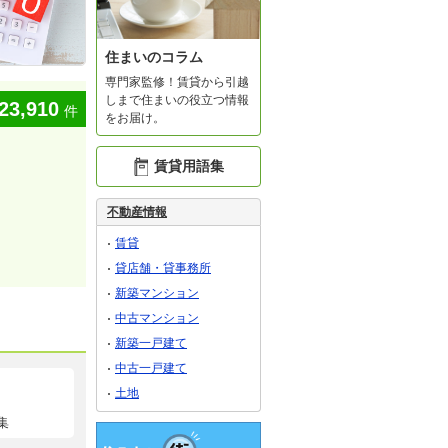
住まいのコラム
専門家監修！賃貸から引越
しまで住まいの役立つ情報
23,910
件
をお届け。
賃貸用語集
不動産情報
賃貸
貸店舗・貸事務所
新築マンション
中古マンション
新築一戸建て
中古一戸建て
土地
集