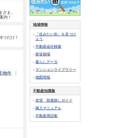
まざま。
ご案内！
地域情報
「住みたい街」を見つけ
待つだけ！
よう
不動産会社検索
家賃相場
暮らしデータ
マンションライブラリー
主物件
地図情報
不動産知識集
賃貸 部屋探しガイド
購入マニュアル
不動産用語集