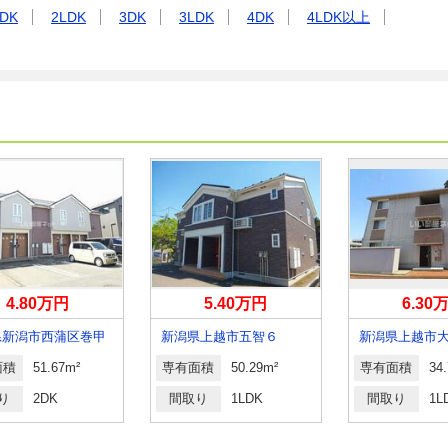
DK
2LDK
3DK
3LDK
4DK
4LDK以上
4.80万円
5.40万円
6.30
県新潟市西蒲区巻甲
新潟県上越市五智６
新潟県上越市
面積
51.67m²
専有面積
50.29m²
専有面積
34
り
2DK
間取り
1LDK
間取り
1L