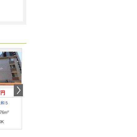
万円
5.50万円
4.80万円
大和５
新潟県三条市下須頃
新潟県燕市井土巻４
.76m²
専有面積
47.76m²
専有面積
42.77m²
DK
間取り
1LDK
間取り
2DK