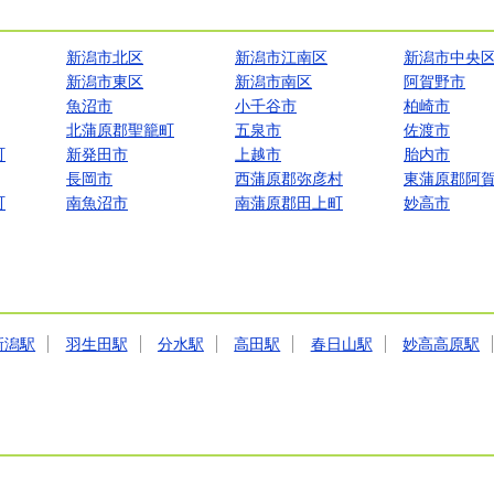
新潟市北区
新潟市江南区
新潟市中央
新潟市東区
新潟市南区
阿賀野市
魚沼市
小千谷市
柏崎市
北蒲原郡聖籠町
五泉市
佐渡市
町
新発田市
上越市
胎内市
長岡市
西蒲原郡弥彦村
東蒲原郡阿
町
南魚沼市
南蒲原郡田上町
妙高市
新潟駅
羽生田駅
分水駅
高田駅
春日山駅
妙高高原駅