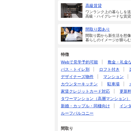
高級賃貸
ワンランク上の暮らしを送
高級・ハイグレードな賃貸
間取り図あり
間取り図から新生活を想像
暮らしのイメージが膨らむ
特徴
Webで見学予約可能
敷金・礼金
バス・トイレ別
ロフト付き
デザイナーズ物件
マンション
カウンターキッチン
駐車場
家賃クレジットカード対応
更新
タワーマンション（高層マンション）
新婚・カップル・同棲向け
イン
ルーフバルコニー
間取り