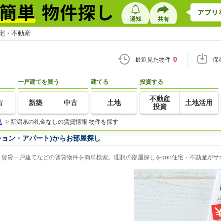
住宅・不動産
0
最近見た物件
保
一戸建てを買う
建てる
投資する
不動産
古
新築
中古
土地
土地活用
投資
県
>
新潟県の礼金なしの賃貸情報 物件を探す
ション・アパート)からお部屋探し
賃貸一戸建てなどの賃貸物件を簡単検索。理想の部屋探しをgoo住宅・不動産がサ