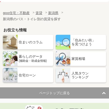
価 格
6万円
住 所
新潟県十日町市千代田町
goo住宅・不動産
賃貸
新潟県
専有面積
46.28m²
新潟県のバス・トイレ別の賃貸を探す
間取り
1LDK
お役立ち情報
新潟県長岡市大島本町５
「住みたい街」
価 格
7.50万円
住まいのコラム
を見つけよう
住 所
新潟県長岡市大島本町５
専有面積
52.57m²
暮らしのデータ
間取り
1LDK
家賃相場
(補助金・助成金情報)
新潟県長岡市関原町１
人気タウン
住宅ローン
ランキング
価 格
8.15万円
住 所
新潟県長岡市関原町１
専有面積
62.5m²
ページトップに戻る
間取り
2LDK
新潟県新潟市中央区米山３丁目