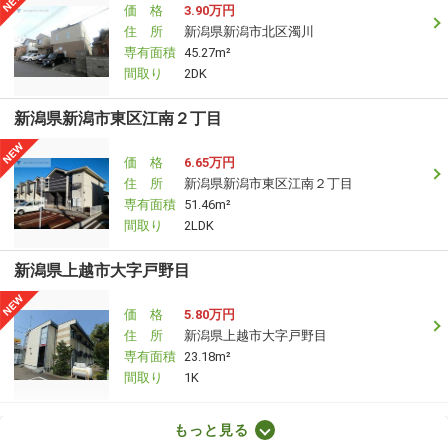
価 格
3.90万円
住 所
新潟県新潟市北区濁川
専有面積
45.27m²
間取り
2DK
新潟県新潟市東区江南２丁目
価 格
6.65万円
住 所
新潟県新潟市東区江南２丁目
専有面積
51.46m²
間取り
2LDK
新潟県上越市大字戸野目
価 格
5.80万円
住 所
新潟県上越市大字戸野目
専有面積
23.18m²
間取り
1K
新潟県十日町市千代田町
もっと見る