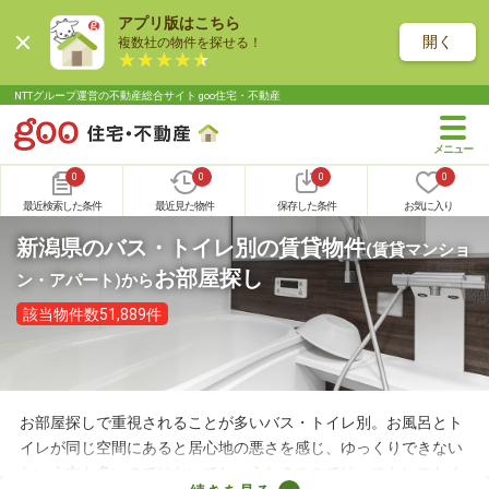
アプリ版はこちら
開く
複数社の物件を探せる！
NTTグループ運営の不動産総合サイト goo住宅・不動産
0
0
0
0
最近検索した条件
最近見た物件
保存した条件
お気に入り
新潟県のバス・トイレ別の賃貸物件
(賃貸マンショ
お部屋探し
ン・アパート)
から
該当物件数51,889件
お部屋探しで重視されることが多いバス・トイレ別。お風呂とト
イレが同じ空間にあると居心地の悪さを感じ、ゆっくりできない
という方も多いのではないでしょうか？ここでは、ストレスなく