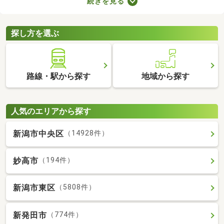
続きを見る
快適に暮らせるバス・トイレ別の物件を紹介します。バス・トイ
レ別の物件は間取りや設備がさまざまなので、理想のお部屋を探
してみてくださいね。
探し方を選ぶ
路線・駅から探す
地域から探す
人気のエリアから探す
新潟市中央区
（14928件）
妙高市
（194件）
新潟市東区
（5808件）
新発田市
（774件）