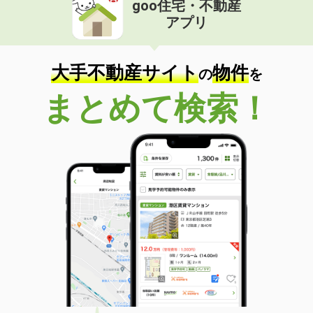
goo住宅・不動産
価 格
6.70万円
アプリ
住 所
新潟県新潟市中央区米山３丁目
専有面積
34.6m²
間取り
2K
大手不動産サイト
物件
の
を
新潟県長岡市中之島
まとめて検索！
価 格
5.10万円
住 所
新潟県長岡市中之島
専有面積
56.15m²
間取り
3DK
新潟県三条市西裏館３
価 格
5.30万円
住 所
新潟県三条市西裏館３
専有面積
51.67m²
間取り
2DK
新潟県新潟市中央区笹口１丁目