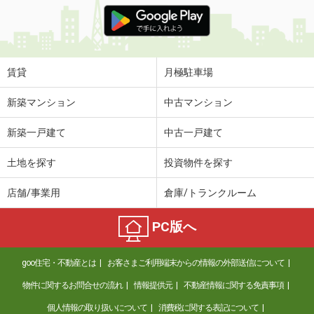
価 格
4万円
住 所
新潟県新潟市中央区笹口１丁目
専有面積
23.2m²
間取り
1K
賃貸
月極駐車場
新潟県新潟市西区小新１
新築マンション
中古マンション
価 格
4.80万円
新築一戸建て
中古一戸建て
住 所
新潟県新潟市西区小新１
専有面積
60.19m²
土地を探す
投資物件を探す
間取り
2LDK
店舗/事業用
倉庫/トランクルーム
新潟県新潟市江南区船戸山２丁目
PC版へ
価 格
4.60万円
住 所
新潟県新潟市江南区船戸山２丁目
goo住宅・不動産とは
お客さまご利用端末からの情報の外部送信について
専有面積
31.48m²
間取り
1K
物件に関するお問合せの流れ
情報提供元
不動産情報に関する免責事項
個人情報の取り扱いについて
消費税に関する表記について
新潟県新潟市秋葉区田家２