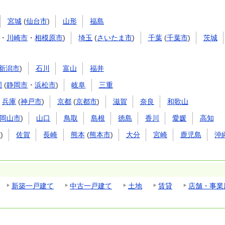
宮城
(
仙台市
)
山形
福島
・
川崎市
・
相模原市
)
埼玉
(
さいたま市
)
千葉
(
千葉市
)
茨城
新潟市
)
石川
富山
福井
岡
(
静岡市
・
浜松市
)
岐阜
三重
兵庫
(
神戸市
)
京都
(
京都市
)
滋賀
奈良
和歌山
岡山市
)
山口
鳥取
島根
徳島
香川
愛媛
高知
市
)
佐賀
長崎
熊本
(
熊本市
)
大分
宮崎
鹿児島
沖
新築一戸建て
中古一戸建て
土地
賃貸
店舗・事業