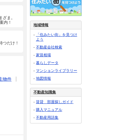
まざま。
ご案内！
地域情報
「住みたい街」を見つけ
よう
待つだけ！
不動産会社検索
家賃相場
暮らしデータ
マンションライブラリー
地図情報
主物件
不動産知識集
賃貸 部屋探しガイド
購入マニュアル
不動産用語集