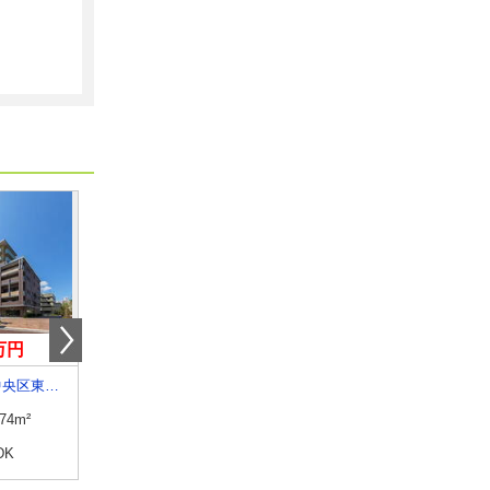
0万円
6.30万円
8万円
新潟県新潟市中央区東万代町
新潟県上越市大和５
新潟県上越市大潟区下小船
.74m²
専有面積
34.76m²
専有面積
65.72m²
DK
間取り
1LDK
間取り
2LDK