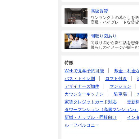
高級賃貸
ワンランク上の暮らしを送
高級・ハイグレードな賃貸
間取り図あり
間取り図から新生活を想像
暮らしのイメージが膨らむ
特徴
Webで見学予約可能
敷金・礼金
バス・トイレ別
ロフト付き
デザイナーズ物件
マンション
カウンターキッチン
駐車場
家賃クレジットカード対応
更新
タワーマンション（高層マンション）
新婚・カップル・同棲向け
イン
ルーフバルコニー