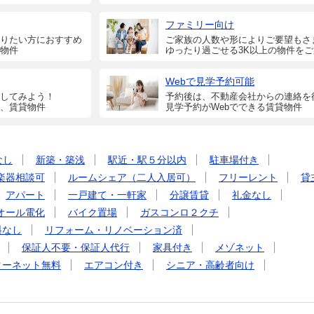
ファミリー向け
りたい方におすすめ
ご家族の人数や形によりご要望もさ
物件
ゆったり過ごせる3K以上の物件を
Webで見学予約可能
してみよう！
予約後は、不動産会社からの連絡を
、賃貸物件
見学予約がWebでできる賃貸物件
なし
新築・築浅
駅近・駅５分以内
駐車場付き
楽器相談可
ルームシェア（二人入居可）
フリーレント
貸
アパート
一戸建て・一軒家
分譲賃貸
礼金なし
オール電化
バイク置場
ガスコンロ２クチ
料なし
リフォーム・リノベーション済
保証人不要・保証人代行
家具付き
メゾネット
ターネット無料
エアコン付き
シニア・高齢者向け