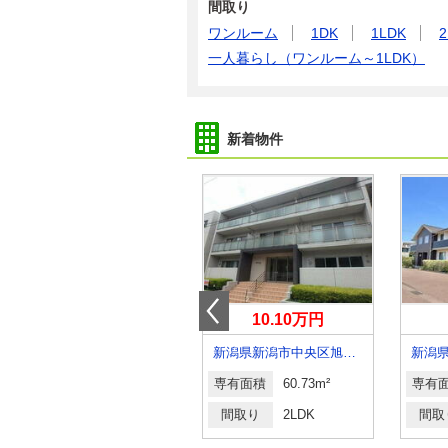
間取り
ワンルーム
1DK
1LDK
2
一人暮らし（ワンルーム～1LDK）
新着物件
5.50万円
10.10万円
新潟県村上市下相川
新潟県新潟市中央区旭町通２番町
新潟
専有面積
57.21m²
専有面積
60.73m²
専有
間取り
2LDK
間取り
2LDK
間取