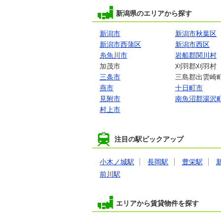
新潟県のエリアから探す
新潟市
新潟市秋葉区
新潟市西蒲区
新潟市西区
糸魚川市
岩船郡関川村
加茂市
刈羽郡刈羽村
三条市
三島郡出雲崎
燕市
十日町市
見附市
南魚沼郡湯沢
村上市
注目の駅ピックアップ
小木ノ城駅
長岡駅
豊栄駅
前川駅
エリアから賃貸物件を探す