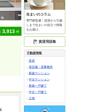
住まいのコラム
専門家監修！賃貸から引越
しまで住まいの役立つ情報
をお届け。
3,913
数
件
賃貸用語集
不動産情報
賃貸
貸店舗・貸事務所
新築マンション
中古マンション
新築一戸建て
中古一戸建て
土地
集