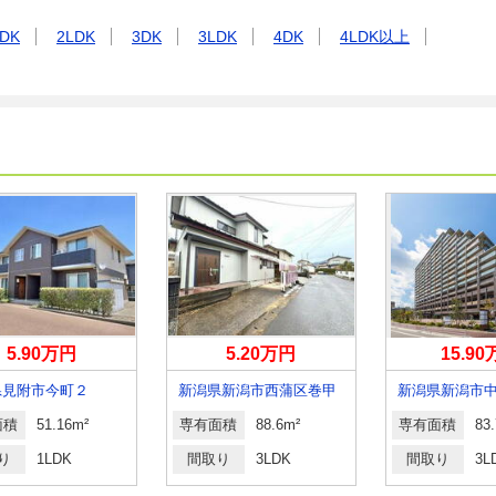
DK
2LDK
3DK
3LDK
4DK
4LDK以上
5.90万円
5.20万円
15.9
県見附市今町２
新潟県新潟市西蒲区巻甲
面積
51.16m²
専有面積
88.6m²
専有面積
83
り
1LDK
間取り
3LDK
間取り
3L