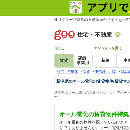
NTTグループ運営の不動産総合サイト goo
借りる
マンションを買う
店舗･
賃貸
新築
中
事業用
住宅・不動産
>
賃貸
>
甲信越・北陸
>
新潟
新潟県のオール電化の賃貸物件(賃貸マ
新潟県のオール電化の賃貸マンション、アパート
す。
オール電化の賃貸物件特集
オール電化の物件を探しているけれど
りではありませんか。オール電化住宅