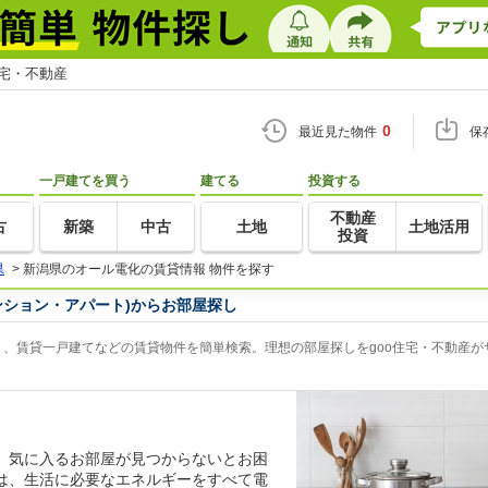
住宅・不動産
0
最近見た物件
保
一戸建てを買う
建てる
投資する
不動産
古
新築
中古
土地
土地活用
投資
県
>
新潟県のオール電化の賃貸情報 物件を探す
ンション・アパート)からお部屋探し
、賃貸一戸建てなどの賃貸物件を簡単検索。理想の部屋探しをgoo住宅・不動産が
、気に入るお部屋が見つからないとお困
は、生活に必要なエネルギーをすべて電