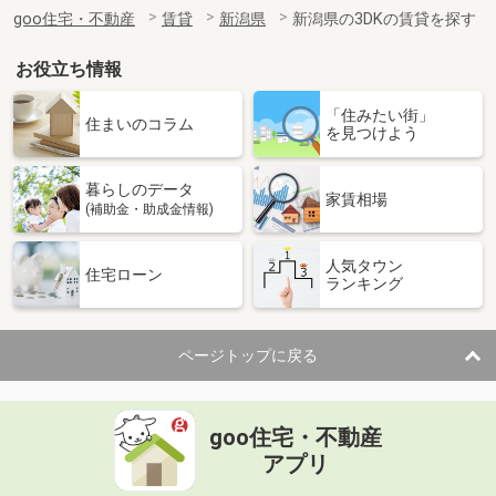
住 所
新潟県十日町市千代田町
goo住宅・不動産
賃貸
新潟県
新潟県の3DKの賃貸を探す
専有面積
46.28m²
間取り
1LDK
お役立ち情報
新潟県長岡市大島本町５
「住みたい街」
住まいのコラム
を見つけよう
価 格
7.50万円
住 所
新潟県長岡市大島本町５
暮らしのデータ
専有面積
52.57m²
家賃相場
(補助金・助成金情報)
間取り
1LDK
人気タウン
新潟県長岡市関原町１
住宅ローン
ランキング
価 格
8.15万円
住 所
新潟県長岡市関原町１
ページトップに戻る
専有面積
62.5m²
間取り
2LDK
goo住宅・不動産
新潟県新潟市中央区米山３丁目
アプリ
価 格
6.70万円