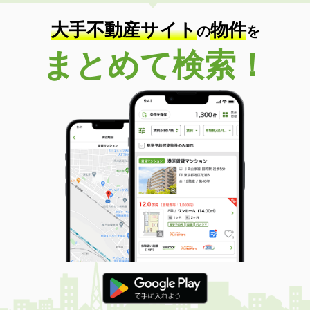
住 所
新潟県新潟市中央区米山３丁目
専有面積
34.6m²
大手不動産サイト
物件
の
を
間取り
2K
まとめて検索！
新潟県長岡市中之島
価 格
5.10万円
住 所
新潟県長岡市中之島
専有面積
56.15m²
間取り
3DK
新潟県三条市西裏館３
価 格
5.30万円
住 所
新潟県三条市西裏館３
専有面積
51.67m²
間取り
2DK
新潟県新潟市中央区笹口１丁目
価 格
4万円