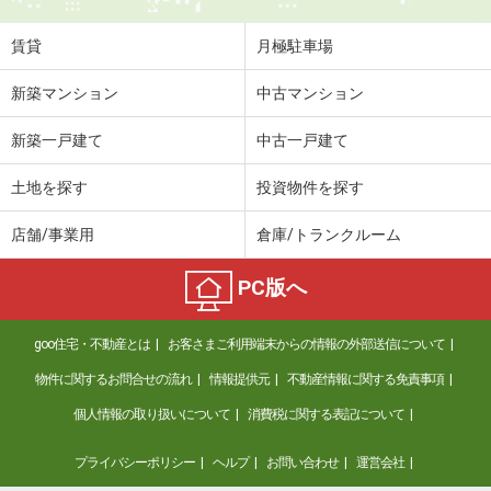
住 所
新潟県新潟市中央区笹口１丁目
専有面積
23.2m²
賃貸
月極駐車場
間取り
1K
新築マンション
中古マンション
新潟県新潟市西区小新１
新築一戸建て
中古一戸建て
価 格
4.80万円
住 所
新潟県新潟市西区小新１
土地を探す
投資物件を探す
専有面積
60.19m²
間取り
2LDK
店舗/事業用
倉庫/トランクルーム
新潟県新潟市江南区船戸山２丁目
PC版へ
価 格
4.60万円
goo住宅・不動産とは
お客さまご利用端末からの情報の外部送信について
住 所
新潟県新潟市江南区船戸山２丁目
専有面積
31.48m²
物件に関するお問合せの流れ
情報提供元
不動産情報に関する免責事項
間取り
1K
個人情報の取り扱いについて
消費税に関する表記について
新潟県新潟市秋葉区田家２
プライバシーポリシー
ヘルプ
お問い合わせ
運営会社