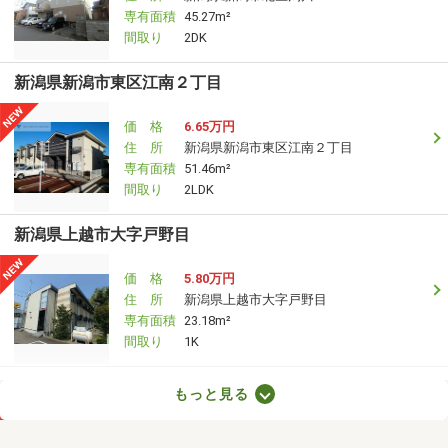
専有面積
45.27m²
間取り
2DK
新潟県新潟市東区江南２丁目
価 格
6.65万円
住 所
新潟県新潟市東区江南２丁目
専有面積
51.46m²
間取り
2LDK
新潟県上越市大字戸野目
価 格
5.80万円
住 所
新潟県上越市大字戸野目
専有面積
23.18m²
間取り
1K
新潟県十日町市千代田町
もっと見る
価 格
6万円