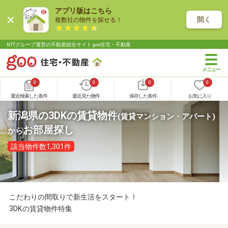
アプリ版はこちら
開く
複数社の物件を探せる！
NTTグループ運営の不動産総合サイト goo住宅・不動産
0
0
0
0
最近検索した条件
最近見た物件
保存した条件
お気に入り
新潟県の3DKの賃貸物件
(賃貸マンション・アパート)
お部屋探し
から
該当物件数1,301件
こだわりの間取りで新生活をスタート！
3DKの賃貸物件特集