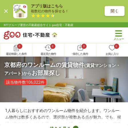
アプリ版はこちら
開く
複数社の物件を探せる！
NTTグループ運営の不動産総合サイト goo住宅・不動産
0
0
0
0
最近検索した条件
最近見た物件
保存した条件
お気に入り
京都府のワンルームの賃貸物件
(賃貸マンション・
お部屋探し
アパート)
から
該当物件数106,022件
1人暮らしにおすすめのワンルーム物件を紹介します。ワンルー
ム物件は数多くあるので、選択肢が複数ある点が魅力。でも、候
補が多すぎるとどれを選べばいいか迷ってしまいますよね。物件