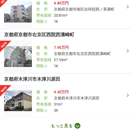
価 格
6.80万円
住 所
京都府京都市南区吉祥院西ノ茶屋町
専有面積
20.81m²
間取り
1K
京都府京都市右京区西院西溝崎町
価 格
7.95万円
住 所
京都府京都市右京区西院西溝崎町
専有面積
27.55m²
間取り
1K
京都府木津川市木津川原田
価 格
4.20万円
住 所
京都府木津川市木津川原田
専有面積
51m²
間取り
3K
京都府京都市南区東九条西山町
もっと見る