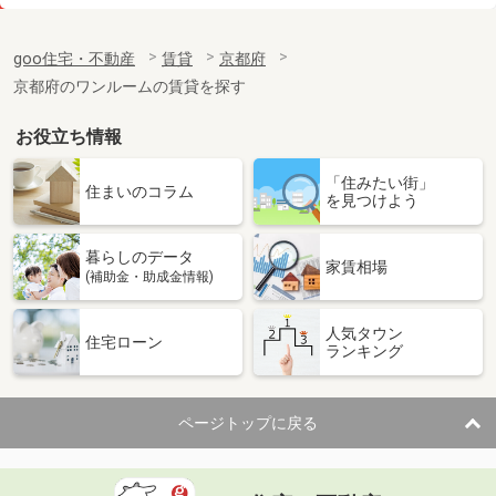
価 格
7.20万円
住 所
京都府京都市南区東九条西山町
goo住宅・不動産
賃貸
京都府
専有面積
31.4m²
京都府のワンルームの賃貸を探す
間取り
1K
お役立ち情報
京都府京都市伏見区新町１１丁目
「住みたい街」
価 格
6.50万円
住まいのコラム
を見つけよう
住 所
京都府京都市伏見区新町１１丁目
専有面積
25.95m²
暮らしのデータ
間取り
1K
家賃相場
(補助金・助成金情報)
京都府京都市下京区七条御所ノ内中町
人気タウン
住宅ローン
ランキング
価 格
6.70万円
住 所
京都府京都市下京区七条御所ノ内中町
専有面積
30m²
ページトップに戻る
間取り
1K
京都府京都市右京区西院東淳和院町