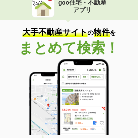
goo住宅・不動産
価 格
5.50万円
アプリ
住 所
京都府京都市右京区西院東淳和院町
専有面積
22.88m²
間取り
1K
大手不動産サイト
物件
の
を
京都府京都市右京区嵯峨天龍寺北造路町
まとめて検索！
価 格
17.50万円
住 所
京都府京都市右京区嵯峨天龍寺北造路
町
専有面積
70.2m²
間取り
3LDK
京都府京都市右京区太秦開日町
価 格
8.40万円
住 所
京都府京都市右京区太秦開日町
専有面積
64.8m²
間取り
2LDK