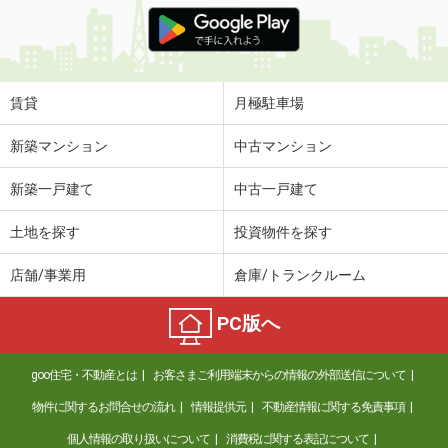
京都府京都市南区吉祥院中河原里北町
価 格
5万円
住 所
京都府京都市南区吉祥院中河原里北町
専有面積
32.5m²
賃貸
月極駐車場
間取り
2K
新築マンション
中古マンション
京都府京都市南区西九条池ノ内町
新築一戸建て
中古一戸建て
価 格
12.80万円
住 所
京都府京都市南区西九条池ノ内町
土地を探す
投資物件を探す
専有面積
41.33m²
間取り
2DK
店舗/事業用
倉庫/トランクルーム
京都府京都市山科区竹鼻外田町
PC版へ
価 格
5万円
住 所
京都府京都市山科区竹鼻外田町
goo住宅・不動産とは
お客さまご利用端末からの情報の外部送信について
専有面積
38.88m²
物件に関するお問合せの流れ
情報提供元
不動産情報に関する免責事項
間取り
2DK
個人情報の取り扱いについて
消費税に関する表記について