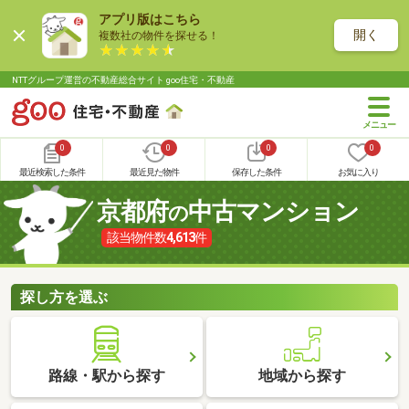
アプリ版はこちら
開く
複数社の物件を探せる！
NTTグループ運営の不動産総合サイト goo住宅・不動産
0
0
0
0
最近検索した条件
最近見た物件
保存した条件
お気に入り
京都府
中古マンション
の
該当物件数
4,613
件
探し方を選ぶ
路線・駅から探す
地域から探す