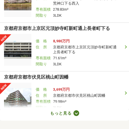
荒神口下る西入
専有面積
278.83m²
間取り
3LDK
京都府京都市上京区元頂妙寺町新町通上長者町下る
価 格
8,980万円
住 所
京都府京都市上京区元頂妙寺町新町通
上長者町下る
専有面積
71.61m²
間取り
3LDK
京都府京都市伏見区桃山町因幡
価 格
3,699万円
住 所
京都府京都市伏見区桃山町因幡
専有面積
79.98m²
間取り
3LDK
もっと見る
京都府京都市伏見区桃山町因幡