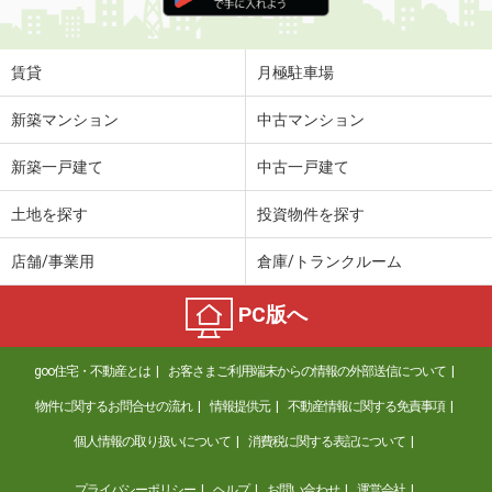
京都府宇治市六地蔵奈良町
価 格
3,690万円
賃貸
月極駐車場
住 所
京都府宇治市六地蔵奈良町
専有面積
64.22m²
新築マンション
中古マンション
間取り
3LDK
新築一戸建て
中古一戸建て
京都府京都市下京区稲荷町河原町通四条下る２
土地を探す
投資物件を探す
価 格
2億5,000万円
住 所
京都府京都市下京区稲荷町河原町通四
店舗/事業用
倉庫/トランクルーム
条下る２
専有面積
82.96m²
PC版へ
間取り
3LDK
京都府京都市中京区骨屋町六角通烏丸西入
goo住宅・不動産とは
お客さまご利用端末からの情報の外部送信について
物件に関するお問合せの流れ
情報提供元
不動産情報に関する免責事項
価 格
8,950万円
個人情報の取り扱いについて
消費税に関する表記について
住 所
京都府京都市中京区骨屋町六角通烏丸
西入
専有面積
90.33m²
プライバシーポリシー
ヘルプ
お問い合わせ
運営会社