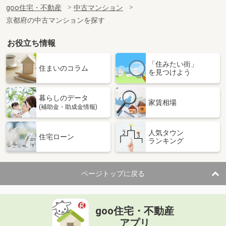
価 格
3,699万円
goo住宅・不動産
中古マンション
住 所
京都府京都市伏見区桃山町因幡
京都府の中古マンションを探す
専有面積
79.98m²
間取り
3LDK
お役立ち情報
京都府京都市伏見区深草越後屋敷町
「住みたい街」
住まいのコラム
を見つけよう
価 格
2,490万円
住 所
京都府京都市伏見区深草越後屋敷町
暮らしのデータ
家賃相場
専有面積
62.35m²
(補助金・助成金情報)
間取り
3LDK
人気タウン
住宅ローン
京都府京都市上京区射場町小川通寺之内下る
ランキング
価 格
7,080万円
住 所
京都府京都市上京区射場町小川通寺之
ページトップに戻る
内下る
専有面積
76.37m²
間取り
3LDK
goo住宅・不動産
アプリ
京都府京都市右京区嵯峨広沢御所ノ内町