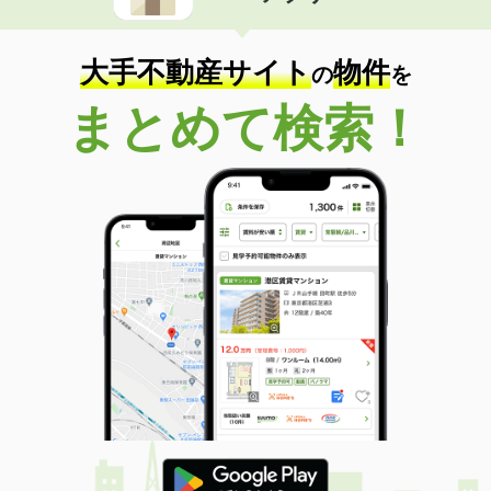
価 格
2,090万円
大手不動産サイト
物件
住 所
京都府京都市右京区嵯峨広沢御所ノ内
の
を
町
専有面積
55.78m²
まとめて検索！
間取り
2LDK
京都府京都市右京区西院寿町
価 格
4,790万円
住 所
京都府京都市右京区西院寿町
専有面積
72.47m²
間取り
3LDK
京都府京都市左京区吉田下阿達町
価 格
5,480万円
住 所
京都府京都市左京区吉田下阿達町
専有面積
74.28m²
間取り
3LDK