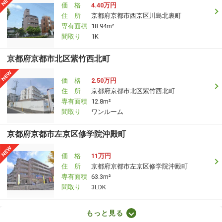
価 格
4.40万円
住 所
京都府京都市西京区川島北裏町
専有面積
18.94m²
間取り
1K
京都府京都市北区紫竹西北町
価 格
2.50万円
住 所
京都府京都市北区紫竹西北町
専有面積
12.8m²
間取り
ワンルーム
京都府京都市左京区修学院沖殿町
価 格
11万円
住 所
京都府京都市左京区修学院沖殿町
専有面積
63.3m²
間取り
3LDK
京都府京都市西京区桂芝ノ下町
もっと見る