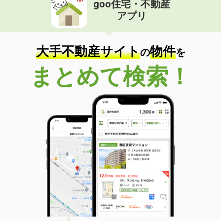
goo住宅・不動産
アプリ
価 格
5.80万円
住 所
京都府京都市西京区松尾木ノ曽町
専有面積
29.68m²
大手不動産サイト
物件
の
を
間取り
1K
まとめて検索！
京都府京都市中京区西ノ京小倉町
価 格
5.60万円
住 所
京都府京都市中京区西ノ京小倉町
専有面積
25.2m²
間取り
1K
京都府京都市下京区高倉通高辻下る葛籠屋町
価 格
4.50万円
住 所
京都府京都市下京区高倉通高辻下る葛
籠屋町
専有面積
18.83m²
間取り
1K