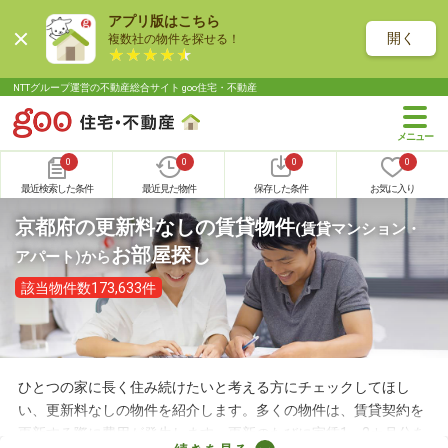
アプリ版はこちら
開く
複数社の物件を探せる！
NTTグループ運営の不動産総合サイト goo住宅・不動産
0
0
0
0
最近検索した条件
最近見た物件
保存した条件
お気に入り
京都府の更新料なしの賃貸物件
(賃貸マンション・
お部屋探し
アパート)
から
該当物件数173,633件
ひとつの家に長く住み続けたいと考える方にチェックしてほし
い、更新料なしの物件を紹介します。多くの物件は、賃貸契約を
更新する際に費用が発生します。更新のたびに家賃1～2カ月分を