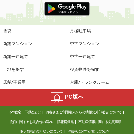
京都府京都市伏見区竹田藁屋町
価 格
5.40万円
住 所
京都府京都市伏見区竹田藁屋町
賃貸
月極駐車場
専有面積
24.79m²
間取り
1K
新築マンション
中古マンション
京都府京都市下京区西七条比輪田町
新築一戸建て
中古一戸建て
価 格
6.80万円
土地を探す
投資物件を探す
住 所
京都府京都市下京区西七条比輪田町
専有面積
23.25m²
店舗/事業用
倉庫/トランクルーム
間取り
1K
PC版へ
京都府京都市右京区西京極堤外町
価 格
4.60万円
goo住宅・不動産とは
お客さまご利用端末からの情報の外部送信について
住 所
京都府京都市右京区西京極堤外町
物件に関するお問合せの流れ
情報提供元
不動産情報に関する免責事項
専有面積
23.43m²
間取り
1K
個人情報の取り扱いについて
消費税に関する表記について