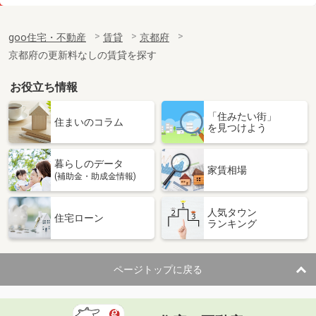
価 格
7.30万円
住 所
京都府京都市西京区桂芝ノ下町
goo住宅・不動産
賃貸
京都府
専有面積
43.49m²
京都府の更新料なしの賃貸を探す
間取り
2DK
お役立ち情報
京都府京都市下京区東中筋通松原下る天使突抜１丁目
「住みたい街」
価 格
7.10万円
住まいのコラム
を見つけよう
住 所
京都府京都市下京区東中筋通松原下る
天使突抜１丁目
専有面積
23.6m²
暮らしのデータ
家賃相場
間取り
1K
(補助金・助成金情報)
京都府京都市右京区西院西貝川町
人気タウン
住宅ローン
ランキング
価 格
9.22万円
住 所
京都府京都市右京区西院西貝川町
専有面積
32.72m²
ページトップに戻る
間取り
1DK
京都府京都市西京区松尾木ノ曽町