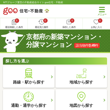
NTTグループ運営の不動産総合サイト goo住宅・不動産
0
0
0
0
最近検索した条件
最近見た物件
保存した条件
お気に入り
京都府
新築マンション・
の
分譲マンション
該当物件数
49
件
探し方を選ぶ
路線・駅から探す
地域から探す
通勤・通学から探す
地図から探す