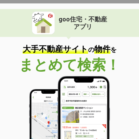
goo住宅・不動産
アプリ
大手不動産サイト
物件
の
を
まとめて検索！