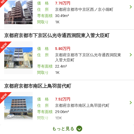
価 格
7.70万円
住 所
京都府京都市中京区西ノ京小堀町
専有面積
30.49m²
間取り
1K
京都府京都市下京区仏光寺通西洞院東入菅大臣町
価 格
5.80万円
住 所
京都府京都市下京区仏光寺通西洞院東
入菅大臣町
専有面積
22.4m²
間取り
1K
京都府京都市南区上鳥羽苗代町
価 格
7.52万円
住 所
京都府京都市南区上鳥羽苗代町
専有面積
29.06m²
間取り
1DK
もっと見る
京都府八幡市八幡月夜田