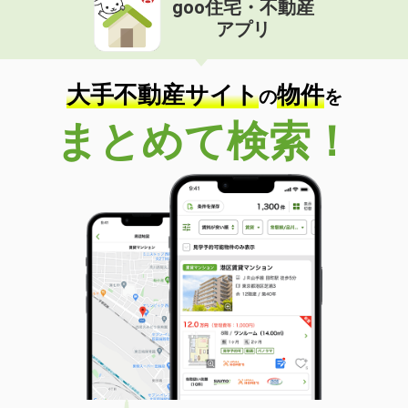
goo住宅・不動産
アプリ
価 格
8.50万円
住 所
京都府京都市南区上鳥羽勧進橋町
専有面積
56.83m²
大手不動産サイト
物件
の
を
間取り
3LDK
まとめて検索！
京都府京都市下京区中堂寺鍵田町
価 格
14.50万円
住 所
京都府京都市下京区中堂寺鍵田町
専有面積
60.94m²
間取り
3LDK
京都府京都市下京区中堂寺坊城町
価 格
14.50万円
住 所
京都府京都市下京区中堂寺坊城町
専有面積
57.29m²
間取り
2LDK