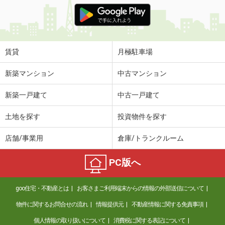
京都府向日市上植野町御塔道
価 格
5.70万円
住 所
京都府向日市上植野町御塔道
専有面積
22.31m²
賃貸
月極駐車場
間取り
1K
新築マンション
中古マンション
京都府京都市右京区西院東貝川町
新築一戸建て
中古一戸建て
価 格
4.80万円
住 所
京都府京都市右京区西院東貝川町
土地を探す
投資物件を探す
専有面積
20.8m²
間取り
1K
店舗/事業用
倉庫/トランクルーム
京都府京都市伏見区羽束師志水町
PC版へ
価 格
10万円
住 所
京都府京都市伏見区羽束師志水町
goo住宅・不動産とは
お客さまご利用端末からの情報の外部送信について
専有面積
58.59m²
物件に関するお問合せの流れ
情報提供元
不動産情報に関する免責事項
間取り
2LDK
個人情報の取り扱いについて
消費税に関する表記について