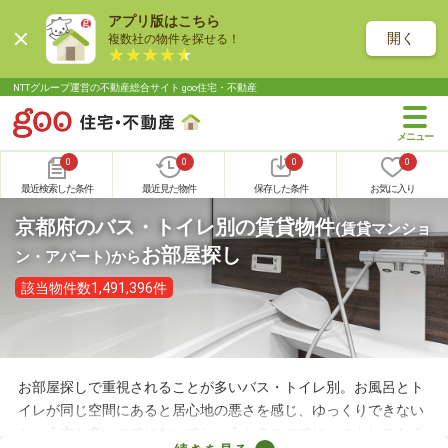
アプリ版はこちら
開く
複数社の物件を探せる！
NTTグループ運営の不動産総合サイト goo住宅・不動産
0
0
0
0
最近検索した条件
最近見た物件
保存した条件
お気に入り
京都府のバス・トイレ別の賃貸物件
(賃貸マンショ
お部屋探し
ン・アパート)
から
該当物件数1,491,396件
お部屋探しで重視されることが多いバス・トイレ別。お風呂とト
イレが同じ空間にあると居心地の悪さを感じ、ゆっくりできない
という方も多いのではないでしょうか？ここでは、ストレスなく