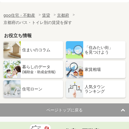
価 格
6万円
goo住宅・不動産
賃貸
京都府
住 所
京都府八幡市八幡月夜田
専有面積
42m²
京都府のバス・トイレ別の賃貸を探す
間取り
1LDK
お役立ち情報
京都府京都市南区久世中久世町１丁目
「住みたい街」
住まいのコラム
を見つけよう
価 格
8.90万円
住 所
京都府京都市南区久世中久世町１丁目
専有面積
49.6m²
暮らしのデータ
家賃相場
間取り
1LDK
(補助金・助成金情報)
京都府京都市南区久世上久世町
人気タウン
住宅ローン
ランキング
価 格
7.50万円
住 所
京都府京都市南区久世上久世町
専有面積
56.55m²
ページトップに戻る
間取り
2LDK
京都府京都市南区上鳥羽勧進橋町