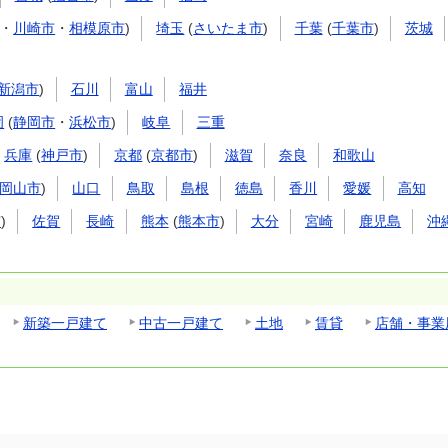
・
川崎市
・
相模原市
)
埼玉
(
さいたま市
)
千葉
(
千葉市
)
茨城
新潟市
)
石川
富山
福井
岡
(
静岡市
・
浜松市
)
岐阜
三重
兵庫
(
神戸市
)
京都
(
京都市
)
滋賀
奈良
和歌山
岡山市
)
山口
鳥取
島根
徳島
香川
愛媛
高知
市
)
佐賀
長崎
熊本
(
熊本市
)
大分
宮崎
鹿児島
沖
新築一戸建て
中古一戸建て
土地
賃貸
店舗・事業