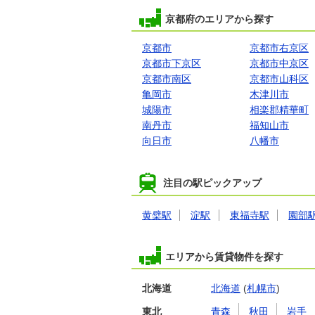
京都府のエリアから探す
京都市
京都市右京区
京都市下京区
京都市中京区
京都市南区
京都市山科区
亀岡市
木津川市
城陽市
相楽郡精華町
南丹市
福知山市
向日市
八幡市
注目の駅ピックアップ
黄檗駅
淀駅
東福寺駅
園部
エリアから賃貸物件を探す
北海道
北海道
(
札幌市
)
東北
青森
秋田
岩手