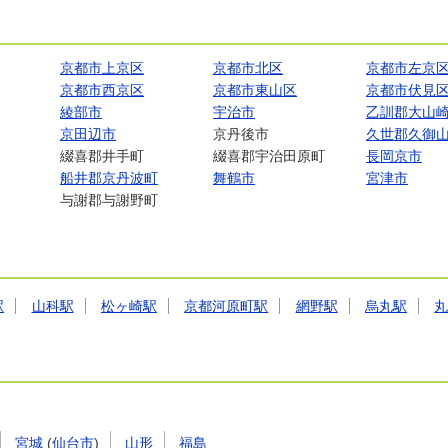
京都市上京区
京都市北区
京都市左京
京都市西京区
京都市東山区
京都市伏見
綾部市
宇治市
乙訓郡大山
京田辺市
京丹後市
久世郡久御
綴喜郡井手町
綴喜郡宇治田原町
長岡京市
船井郡京丹波町
舞鶴市
宮津市
与謝郡与謝野町
駅
山科駅
松ヶ崎駅
京都河原町駅
網野駅
烏丸駅
宮城
(
仙台市
)
山形
福島