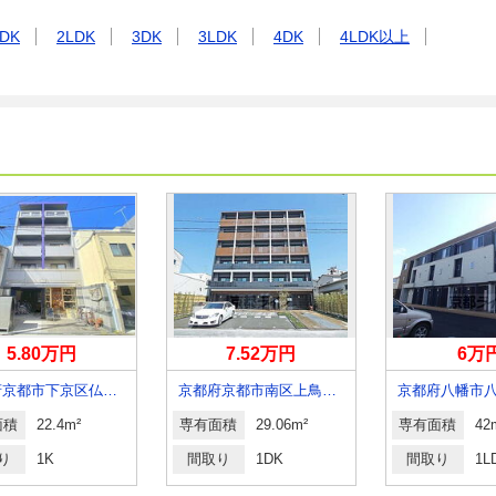
DK
2LDK
3DK
3LDK
4DK
4LDK以上
5.80万円
7.52万円
6万
京都府京都市下京区仏光寺通西洞院東入菅大臣町
京都府京都市南区上鳥羽苗代町
京都府八幡市
面積
22.4m²
専有面積
29.06m²
専有面積
42
り
1K
間取り
1DK
間取り
1L