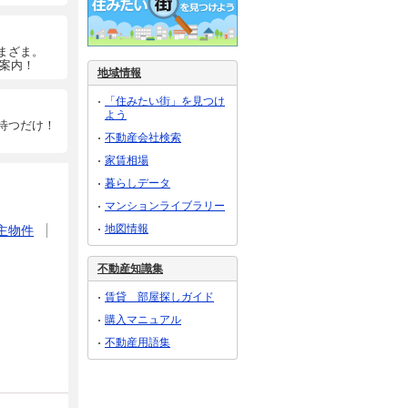
まざま。
ご案内！
地域情報
「住みたい街」を見つけ
よう
待つだけ！
不動産会社検索
家賃相場
暮らしデータ
マンションライブラリー
地図情報
主物件
不動産知識集
賃貸 部屋探しガイド
購入マニュアル
不動産用語集