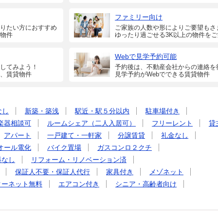
ファミリー向け
りたい方におすすめ
ご家族の人数や形によりご要望もさ
物件
ゆったり過ごせる3K以上の物件を
Webで見学予約可能
してみよう！
予約後は、不動産会社からの連絡を
、賃貸物件
見学予約がWebでできる賃貸物件
なし
新築・築浅
駅近・駅５分以内
駐車場付き
楽器相談可
ルームシェア（二人入居可）
フリーレント
貸
アパート
一戸建て・一軒家
分譲賃貸
礼金なし
オール電化
バイク置場
ガスコンロ２クチ
料なし
リフォーム・リノベーション済
保証人不要・保証人代行
家具付き
メゾネット
ターネット無料
エアコン付き
シニア・高齢者向け