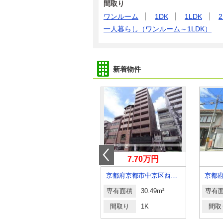
間取り
ワンルーム
1DK
1LDK
2
一人暮らし（ワンルーム～1LDK）
新着物件
4.90万円
7.70万円
京都府京都市西京区大枝塚原町
京都府京都市中京区西ノ京小堀町
専有面積
19.87m²
専有面積
30.49m²
専有
間取り
1K
間取り
1K
間取