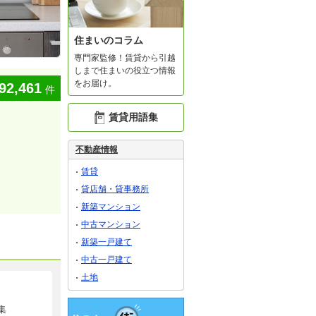
住まいのコラム
専門家監修！賃貸から引越
しまで住まいの役立つ情報
をお届け。
92,461
件
賃貸用語集
不動産情報
賃貸
貸店舗・貸事務所
新築マンション
中古マンション
新築一戸建て
中古一戸建て
土地
集