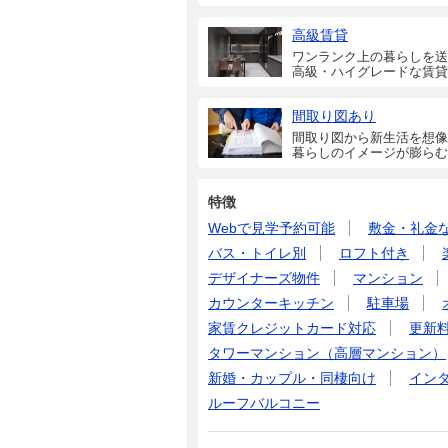
高級賃貸
ワンランク上の暮らしを送
高級・ハイグレードな賃貸
間取り図あり
間取り図から新生活を想像
暮らしのイメージが膨らむ
特徴
Webで見学予約可能
敷金・礼金
バス・トイレ別
ロフト付き
デザイナーズ物件
マンション
カウンターキッチン
駐車場
家賃クレジットカード対応
更新
タワーマンション（高層マンション）
新婚・カップル・同棲向け
イン
ルーフバルコニー