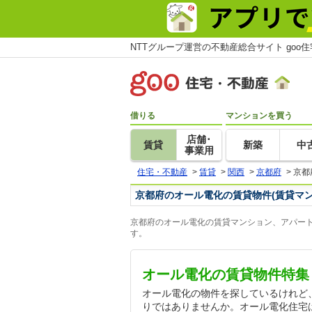
NTTグループ運営の不動産総合サイト goo
借りる
マンションを買う
店舗･
賃貸
新築
中
事業用
住宅・不動産
>
賃貸
>
関西
>
京都府
>
京都
京都府のオール電化の賃貸物件(賃貸マ
京都府のオール電化の賃貸マンション、アパート
す。
オール電化の賃貸物件特集
オール電化の物件を探しているけれど
りではありませんか。オール電化住宅