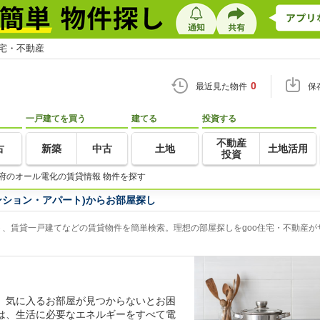
住宅・不動産
0
最近見た物件
保
一戸建てを買う
建てる
投資する
不動産
古
新築
中古
土地
土地活用
投資
府のオール電化の賃貸情報 物件を探す
ンション・アパート)からお部屋探し
、賃貸一戸建てなどの賃貸物件を簡単検索。理想の部屋探しをgoo住宅・不動産が
、気に入るお部屋が見つからないとお困
は、生活に必要なエネルギーをすべて電