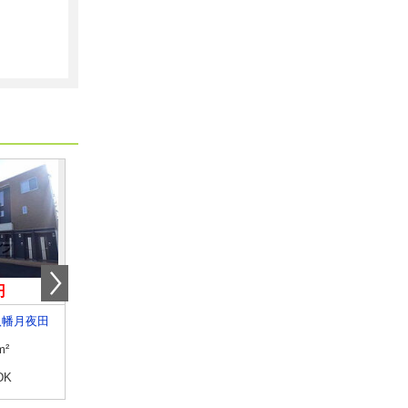
円
8.90万円
7.50万円
八幡月夜田
京都府京都市南区久世中久世町１丁目
京都府京都市南区久世上久
m²
専有面積
49.6m²
専有面積
56.55m²
DK
間取り
1LDK
間取り
2LDK