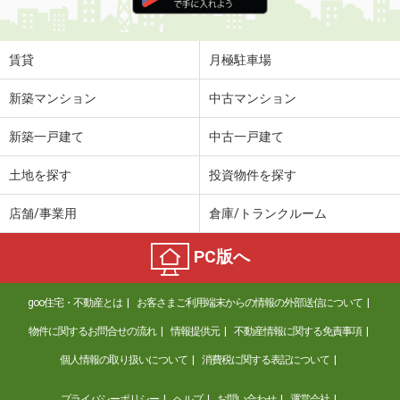
価 格
5.40万円
住 所
京都府京都市伏見区竹田藁屋町
賃貸
月極駐車場
専有面積
24.79m²
間取り
1K
新築マンション
中古マンション
京都府京都市下京区西七条比輪田町
新築一戸建て
中古一戸建て
価 格
6.80万円
土地を探す
投資物件を探す
住 所
京都府京都市下京区西七条比輪田町
専有面積
23.25m²
店舗/事業用
倉庫/トランクルーム
間取り
1K
PC版へ
京都府京都市右京区西京極堤外町
価 格
4.60万円
goo住宅・不動産とは
お客さまご利用端末からの情報の外部送信について
住 所
京都府京都市右京区西京極堤外町
物件に関するお問合せの流れ
情報提供元
不動産情報に関する免責事項
専有面積
23.43m²
間取り
1K
個人情報の取り扱いについて
消費税に関する表記について
京都府宇治市五ケ庄
プライバシーポリシー
ヘルプ
お問い合わせ
運営会社