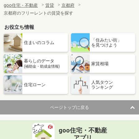
住 所
京都府京都市西京区桂芝ノ下町
goo住宅・不動産
賃貸
京都府
専有面積
43.49m²
京都府のフリーレントの賃貸を探す
間取り
2DK
お役立ち情報
京都府京都市下京区東中筋通松原下る天使突抜１丁目
「住みたい街」
価 格
7.10万円
住まいのコラム
を見つけよう
住 所
京都府京都市下京区東中筋通松原下る
天使突抜１丁目
専有面積
23.6m²
暮らしのデータ
家賃相場
間取り
1K
(補助金・助成金情報)
京都府京都市右京区西院西貝川町
人気タウン
住宅ローン
ランキング
価 格
9.22万円
住 所
京都府京都市右京区西院西貝川町
専有面積
32.72m²
ページトップに戻る
間取り
1DK
京都府京都市西京区松尾木ノ曽町
goo住宅・不動産
アプリ