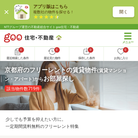
アプリ版はこちら
開く
複数社の物件を探せる！
NTTグループ運営の不動産総合サイト goo住宅・不動産
0
0
0
0
最近検索した条件
最近見た物件
保存した条件
お気に入り
京都府のフリーレントの賃貸物件
(賃貸マンショ
お部屋探し
ン・アパート)
から
該当物件数719件
少しでも予算を抑えたい方に。
一定期間賃料無料のフリーレント特集