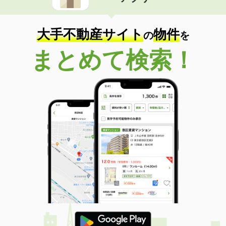
価 格
5.80万円
住 所
京都府京都市西京区松尾木ノ曽町
専有面積
29.68m²
大手不動産サイト
物件
の
を
間取り
1K
まとめて検索！
京都府京都市中京区西ノ京小倉町
価 格
5.60万円
住 所
京都府京都市中京区西ノ京小倉町
専有面積
25.2m²
間取り
1K
京都府京都市下京区高倉通高辻下る葛籠屋町
価 格
4.50万円
住 所
京都府京都市下京区高倉通高辻下る葛
籠屋町
専有面積
18.83m²
間取り
1K
京都府京都市伏見区竹田藁屋町