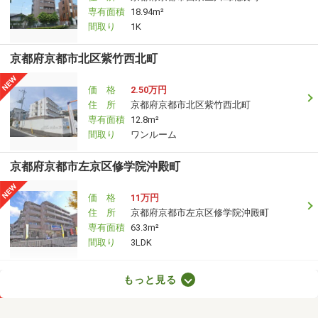
専有面積
18.94m²
間取り
1K
京都府京都市北区紫竹西北町
価 格
2.50万円
住 所
京都府京都市北区紫竹西北町
専有面積
12.8m²
間取り
ワンルーム
京都府京都市左京区修学院沖殿町
価 格
11万円
住 所
京都府京都市左京区修学院沖殿町
専有面積
63.3m²
間取り
3LDK
京都府京都市西京区桂芝ノ下町
もっと見る
価 格
7.30万円