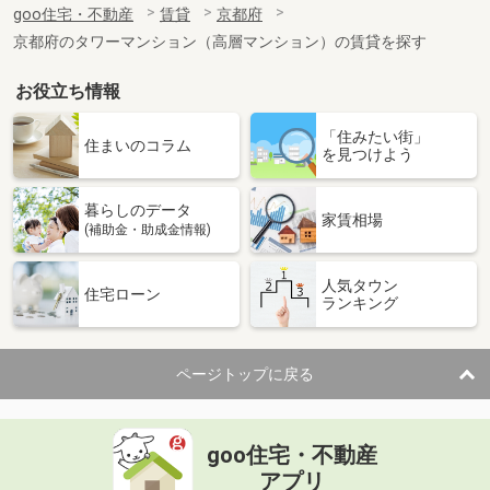
goo住宅・不動産
賃貸
京都府
専有面積
32.9m²
京都府のタワーマンション（高層マンション）の賃貸を探す
間取り
ワンルーム
お役立ち情報
京都府京都市左京区東門前町
「住みたい街」
価 格
10万円
住まいのコラム
を見つけよう
住 所
京都府京都市左京区東門前町
専有面積
43m²
暮らしのデータ
間取り
3DK
家賃相場
(補助金・助成金情報)
京都府京都市南区西九条南田町
人気タウン
住宅ローン
ランキング
価 格
6.30万円
住 所
京都府京都市南区西九条南田町
専有面積
21.8m²
ページトップに戻る
間取り
1K
京都府京都市下京区天使突抜１丁目
goo住宅・不動産
価 格
12.05万円
アプリ