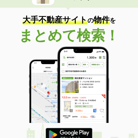
住 所
京都府京都市下京区天使突抜１丁目
専有面積
38.65m²
間取り
1LDK
大手不動産サイト
物件
の
を
京都府京都市右京区太秦藤ケ森町
まとめて検索！
価 格
7.30万円
住 所
京都府京都市右京区太秦藤ケ森町
専有面積
30.16m²
間取り
1LDK
京都府京都市南区東九条西河辺町
価 格
7.59万円
住 所
京都府京都市南区東九条西河辺町
専有面積
25.8m²
間取り
1K
京都府京都市南区東九条西河辺町
価 格
7.74万円