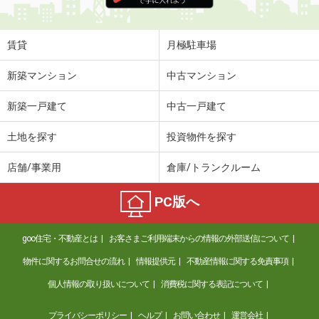
住 所
京都府京都市南区東九条西河辺町
専有面積
24.98m²
間取り
1K
賃貸
月極駐車場
京都府京都市上京区前之町
新築マンション
中古マンション
価 格
6.40万円
新築一戸建て
中古一戸建て
住 所
京都府京都市上京区前之町
専有面積
27.94m²
土地を探す
投資物件を探す
間取り
1K
店舗/事業用
倉庫/トランクルーム
京都府京都市南区東九条西河辺町
PC版へ
価 格
7.62万円
住 所
京都府京都市南区東九条西河辺町
goo住宅・不動産とは
お客さまご利用端末からの情報の外部送信について
専有面積
24.98m²
間取り
1K
物件に関するお問合せの流れ
情報提供元
不動産情報に関する免責事項
個人情報の取り扱いについて
消費税に関する表記について
京都府京都市東山区三条通大橋東入４丁目七軒町
プライバシーポリシー
ヘルプ
お問い合わせ
運営会社
価 格
21万円