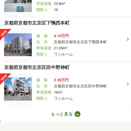
専有面積
25.8m²
間取り
1K
京都府京都市左京区下鴨西本町
価 格
6.10万円
住 所
京都府京都市左京区下鴨西本町
専有面積
21.09m²
間取り
ワンルーム
京都府京都市左京区田中野神町
価 格
3.30万円
住 所
京都府京都市左京区田中野神町
専有面積
16m²
間取り
ワンルーム
京都府城陽市久世南垣内
もっと見る
価 格
5.70万円
住 所
京都府城陽市久世南垣内