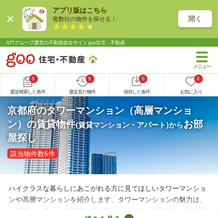
アプリ版はこちら
開く
複数社の物件を探せる！
NTTグループ運営の不動産総合サイト goo住宅・不動産
0
0
0
0
最近検索した条件
最近見た物件
保存した条件
お気に入り
京都府のタワーマンション（高層マンショ
ン）の賃貸物件
お部
(賃貸マンション・アパート)
から
屋探し
該当物件数6件
ハイクラスな暮らしにあこがれる方に見てほしいタワーマンショ
ンや高層マンションを紹介します。タワーマンションの魅力は、
お部屋から見られる眺望と質の高いサービス。高級感のある共用