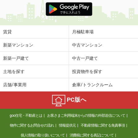
京都府京都市南区吉祥院中河原里北町
価 格
5万円
住 所
京都府京都市南区吉祥院中河原里北町
専有面積
32.5m²
賃貸
月極駐車場
間取り
2K
新築マンション
中古マンション
京都府京都市南区西九条池ノ内町
新築一戸建て
中古一戸建て
価 格
12.80万円
住 所
京都府京都市南区西九条池ノ内町
土地を探す
投資物件を探す
専有面積
41.33m²
間取り
2DK
店舗/事業用
倉庫/トランクルーム
京都府京都市山科区竹鼻外田町
PC版へ
価 格
5万円
住 所
京都府京都市山科区竹鼻外田町
goo住宅・不動産とは
お客さまご利用端末からの情報の外部送信について
専有面積
38.88m²
物件に関するお問合せの流れ
情報提供元
不動産情報に関する免責事項
間取り
2DK
個人情報の取り扱いについて
消費税に関する表記について