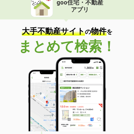
goo住宅・不動産
価 格
5.50万円
アプリ
住 所
京都府京都市右京区西院東淳和院町
専有面積
22.88m²
間取り
1K
大手不動産サイト
物件
の
を
京都府京都市右京区嵯峨天龍寺北造路町
まとめて検索！
価 格
17.50万円
住 所
京都府京都市右京区嵯峨天龍寺北造路
町
専有面積
70.2m²
間取り
3LDK
京都府京都市右京区太秦開日町
価 格
8.40万円
住 所
京都府京都市右京区太秦開日町
専有面積
64.8m²
間取り
2LDK