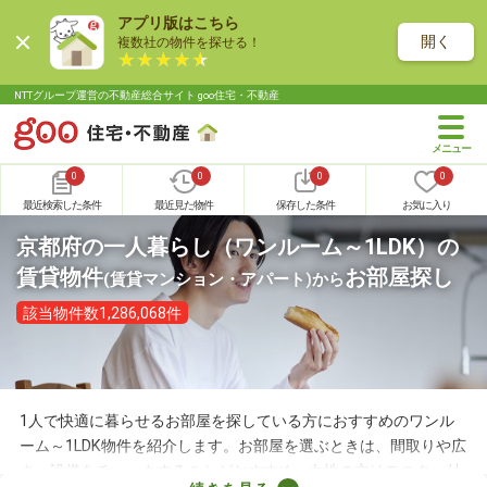
アプリ版はこちら
開く
複数社の物件を探せる！
NTTグループ運営の不動産総合サイト goo住宅・不動産
0
0
0
0
最近検索した条件
最近見た物件
保存した条件
お気に入り
京都府の一人暮らし（ワンルーム～1LDK）の
賃貸物件
お部屋探し
(賃貸マンション・アパート)
から
該当物件数1,286,068件
1人で快適に暮らせるお部屋を探している方におすすめのワンル
ーム～1LDK物件を紹介します。お部屋を選ぶときは、間取りや広
さ、設備をチェックすることがおすすめ。女性の方はモニター付