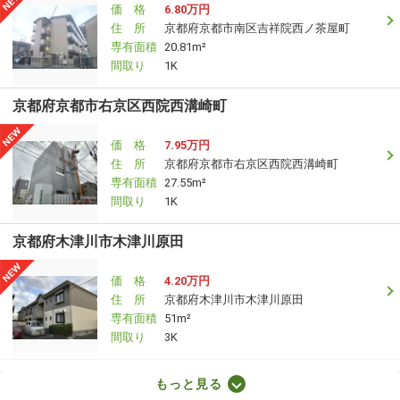
価 格
6.80万円
住 所
京都府京都市南区吉祥院西ノ茶屋町
専有面積
20.81m²
間取り
1K
京都府京都市右京区西院西溝崎町
価 格
7.95万円
住 所
京都府京都市右京区西院西溝崎町
専有面積
27.55m²
間取り
1K
京都府木津川市木津川原田
価 格
4.20万円
住 所
京都府木津川市木津川原田
専有面積
51m²
間取り
3K
京都府京都市南区東九条西山町
もっと見る