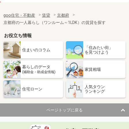
価 格
7.20万円
住 所
京都府京都市南区東九条西山町
goo住宅・不動産
賃貸
京都府
専有面積
31.4m²
京都府の一人暮らし（ワンルーム～1LDK）の賃貸を探す
間取り
1K
お役立ち情報
京都府京都市伏見区新町１１丁目
「住みたい街」
価 格
6.50万円
住まいのコラム
を見つけよう
住 所
京都府京都市伏見区新町１１丁目
専有面積
25.95m²
暮らしのデータ
間取り
1K
家賃相場
(補助金・助成金情報)
京都府京都市下京区七条御所ノ内中町
人気タウン
住宅ローン
ランキング
価 格
6.70万円
住 所
京都府京都市下京区七条御所ノ内中町
専有面積
30m²
ページトップに戻る
間取り
1K
京都府京都市右京区西院東淳和院町