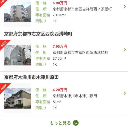
価 格
6.80万円
住 所
京都府京都市南区吉祥院西ノ茶屋町
専有面積
20.81m²
間取り
1K
京都府京都市右京区西院西溝崎町
価 格
7.95万円
住 所
京都府京都市右京区西院西溝崎町
専有面積
27.55m²
間取り
1K
京都府木津川市木津川原田
価 格
4.20万円
住 所
京都府木津川市木津川原田
専有面積
51m²
間取り
3K
京都府京都市南区東九条西山町
もっと見る