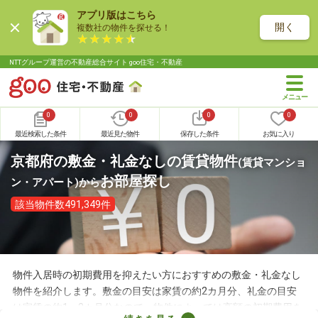
アプリ版はこちら
開く
複数社の物件を探せる！
NTTグループ運営の不動産総合サイト goo住宅・不動産
0
0
0
0
最近検索した条件
最近見た物件
保存した条件
お気に入り
京都府の敷金・礼金なしの賃貸物件
(賃貸マンショ
お部屋探し
ン・アパート)
から
該当物件数491,349件
物件入居時の初期費用を抑えたい方におすすめの敷金・礼金なし
物件を紹介します。敷金の目安は家賃の約2カ月分、礼金の目安
は家賃の約1～2カ月分なので、物件によっては高額の初期費用を