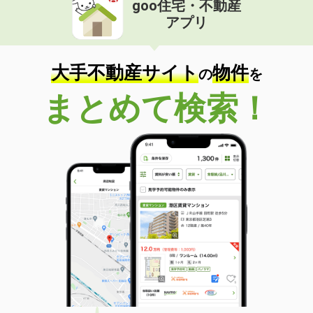
goo住宅・不動産
価 格
5.50万円
アプリ
住 所
京都府京都市右京区西院東淳和院町
専有面積
22.88m²
間取り
1K
大手不動産サイト
物件
の
を
京都府京都市右京区嵯峨天龍寺北造路町
まとめて検索！
価 格
17.50万円
住 所
京都府京都市右京区嵯峨天龍寺北造路
町
専有面積
70.2m²
間取り
3LDK
京都府京都市右京区太秦開日町
価 格
8.40万円
住 所
京都府京都市右京区太秦開日町
専有面積
64.8m²
間取り
2LDK