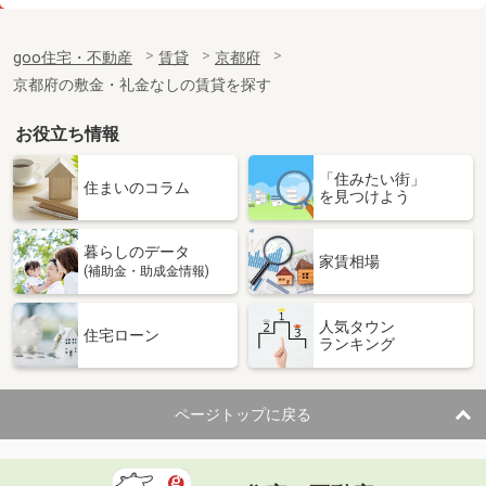
価 格
7.20万円
住 所
京都府京都市南区東九条西山町
goo住宅・不動産
賃貸
京都府
専有面積
31.4m²
京都府の敷金・礼金なしの賃貸を探す
間取り
1K
お役立ち情報
京都府京都市伏見区新町１１丁目
「住みたい街」
価 格
6.50万円
住まいのコラム
を見つけよう
住 所
京都府京都市伏見区新町１１丁目
専有面積
25.95m²
暮らしのデータ
間取り
1K
家賃相場
(補助金・助成金情報)
京都府京都市下京区七条御所ノ内中町
人気タウン
住宅ローン
ランキング
価 格
6.70万円
住 所
京都府京都市下京区七条御所ノ内中町
専有面積
30m²
ページトップに戻る
間取り
1K
京都府京都市右京区西院東淳和院町