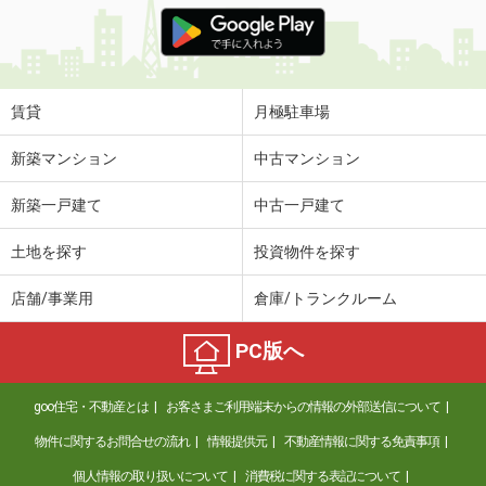
京都府京都市南区吉祥院中河原里北町
価 格
5万円
住 所
京都府京都市南区吉祥院中河原里北町
専有面積
32.5m²
賃貸
月極駐車場
間取り
2K
新築マンション
中古マンション
京都府京都市南区西九条池ノ内町
新築一戸建て
中古一戸建て
価 格
12.80万円
住 所
京都府京都市南区西九条池ノ内町
土地を探す
投資物件を探す
専有面積
41.33m²
間取り
2DK
店舗/事業用
倉庫/トランクルーム
京都府京都市山科区竹鼻外田町
PC版へ
価 格
5万円
住 所
京都府京都市山科区竹鼻外田町
goo住宅・不動産とは
お客さまご利用端末からの情報の外部送信について
専有面積
38.88m²
物件に関するお問合せの流れ
情報提供元
不動産情報に関する免責事項
間取り
2DK
個人情報の取り扱いについて
消費税に関する表記について